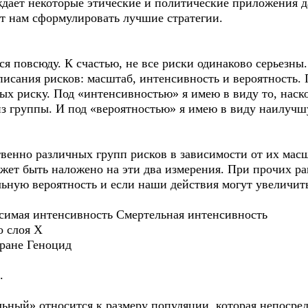
уждает некоторые этические и политические приложения 
т нам сформулировать лучшие стратегии.
ся повсюду. К счастью, не все риски одинаково серьезн
писания рисков: масштаб, интенсивность и вероятность.
ых риску. Под «интенсивностью» я имею в виду то, наск
з группы. И под «вероятностью» я имею в виду наилуч
енно различных групп рисков в зависимости от их масшт
ожет быть наложено на эти два измерения. При прочих ра
льную вероятность и если наши действия могут увеличит
симая интенсивность Смертельная интенсивность
о слоя Х
ране Геноцид
.
ьный» относится к размеру популяции, которая непосред