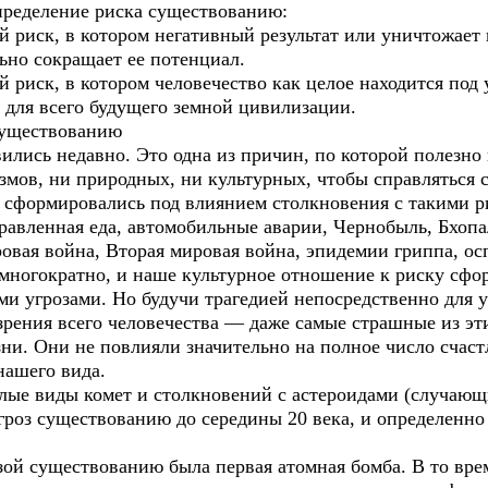
пределение риска существованию:
й риск, в котором негативный результат или уничтожае
ьно сокращает ее потенциал.
 риск, в котором человечество как целое находится под
 для всего будущего земной цивилизации.
существованию
ились недавно. Это одна из причин, по которой полезно
змов, ни природных, ни культурных, чтобы справляться 
 сформировались под влиянием столкновения с такими р
равленная еда, автомобильные аварии, Чернобыль, Бхопа
ровая война, Вторая мировая война, эпидемии гриппа, о
 многократно, и наше культурное отношение к риску сфо
и угрозами. Но будучи трагедией непосредственно для у
зрения всего человечества — даже самые страшные из эт
зни. Они не повлияли значительно на полное число счас
нашего вида.
ые виды комет и столкновений с астероидами (случающи
гроз существованию до середины 20 века, и определенно
зой существованию была первая атомная бомба. В то вре