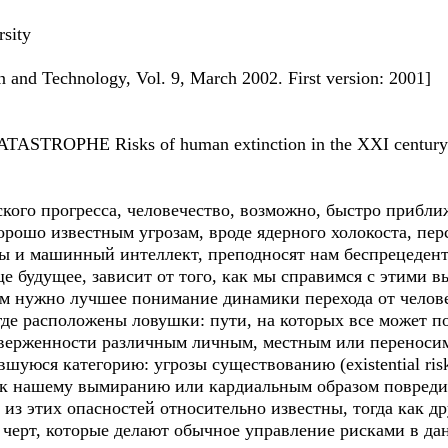
rsity
on and Technology, Vol. 9, March 2002. First version: 2001]
ROPHE Risks of human extinction in the XXI century
кого прогресса, человечество, возможно, быстро прибли
хорошо известным угрозам, вроде ядерного холокоста, п
мы и машинный интеллект, преподносят нам беспрецеден
ще будущее, зависит от того, как мы справимся с этими в
 нужно лучшее понимание динамики перехода от челове
где расположены ловушки: пути, на которых все может п
верженности различным личным, местным или переноси
вшуюся категорию: угрозы существованию (existential ris
 к нашему вымиранию или кардиальным образом повреди
из этих опасностей относительно известны, тогда как д
черт, которые делают обычное управление рисками в д