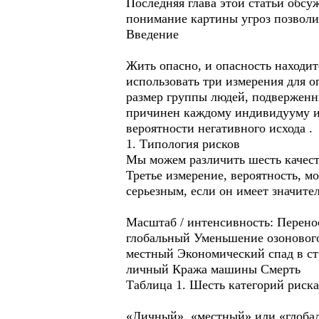
Последняя глава этой статьи обс
понимание картины угроз позволи
Введение
Жить опасно, и опасность находит
использовать три измерения для о
размер группы людей, подверженн
причинен каждому индивидууму и
вероятности негативного исхода .
1. Типология рисков
Мы можем различить шесть качеств
Третье измерение, вероятность, м
серьезным, если он имеет значите
Масштаб / интенсивность: Перено
глобальный Уменьшение озоновог
местный Экономический спад в ст
личный Кража машины Смерть
Таблица 1. Шесть категорий риска
«Личный», «местный» или «глобал