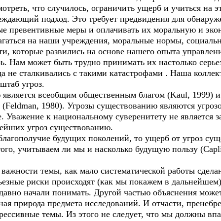
треть, что случилось, ограничить ущерб и учиться на э
ждающий подход. Это требует предвидения для обнаруж
е превентивные меры и оплачивать их моральную и эко
гаться на наши учреждения, моральные нормы, социаль
ти, которые развились на основе нашего опыта управлен
. Нам может быть трудно принимать их настолько серьез
а не сталкивались с такими катастрофами . Наша коллект
штаб угроз.
является всеобщим общественным благом (Kaul, 1999) и
(Feldman, 1980). Угрозы существованию являются угрозо
. Уважение к национальному суверенитету не является 
нейших угроз существованию.
лагополучие будущих поколений, то ущерб от угроз су
ого, учитываем ли мы и насколько будущую пользу (Caplin
важности темы, как мало систематической работы сделан
ерьезные риски происходят (как мы покажем в дальнейше
едавно начали понимать. Другой частью объяснения може
ая природа предмета исследований. И отчасти, пренебр
рессивные темы. Из этого не следует, что мы должны вп