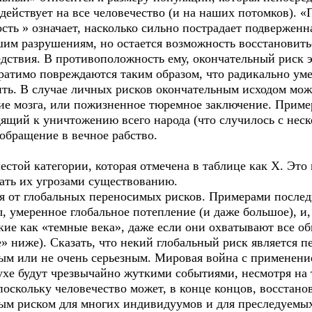
действует на все человечество (и на наших потомков). 
сть » означает, насколько сильно пострадает подвержен
шим разрушениям, но остается возможность восстановить
дствия. В противоположность ему, окончательный риск э
братимо повреждаются таким образом, что радикально ум
ть. В случае личных рисков окончательным исходом може
ие мозга, или пожизненное тюремное заключение. Приме
дящий к уничтожению всего народа (что случилось с не
обращение в вечное рабство.
естой категории, которая отмечена в таблице как Х. Это
вать их угрозами существованию.
 от глобальных переносимых рисков. Примерами послед
, умеренное глобальное потепление (и даже большое), 
кие как «темные века», даже если они охватывают все об
ге» ниже). Сказать, что некий глобальный риск является 
емым или не очень серьезным. Мировая война с примене
ухе будут чрезвычайно жуткими событиями, несмотря на 
оскольку человечество может, в конце концов, восстанов
ым риском для многих индивидуумов и для преследуемых