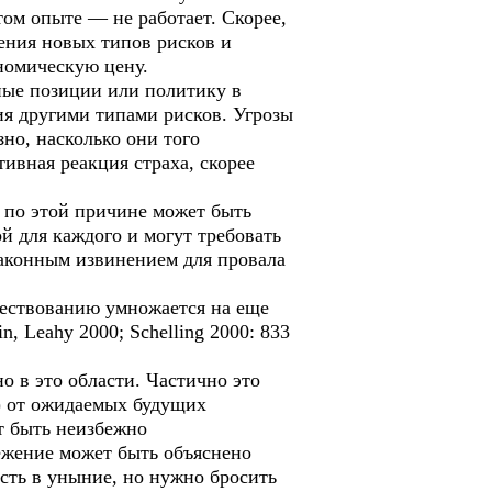
том опыте — не работает. Скорее,
ения новых типов рисков и
номическую цену.
ные позиции или политику в
ия другими типами рисков. Угрозы
но, насколько они того
ивная реакция страха, скорее
 по этой причине может быть
й для каждого и могут требовать
законным извинением для провала
ществованию умножается на еще
, Leahy 2000; Schelling 2000: 833
о в это области. Частично это
м) от ожидаемых будущих
т быть неизбежно
ежение может быть объяснено
асть в уныние, но нужно бросить