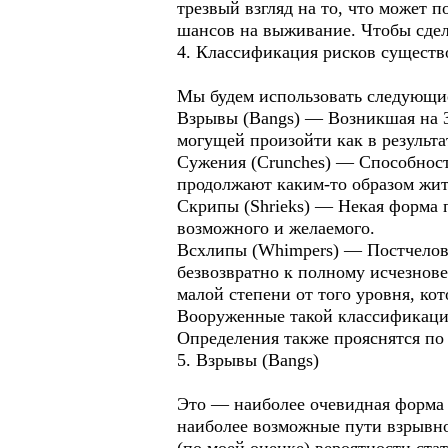
трезвый взгляд на то, что может 
шансов на выживание. Чтобы сдел
4. Классификация рисков сущест
Мы будем использовать следующие
Взрывы (Bangs) — Возникшая на З
могущей произойти как в результат
Сужения (Crunches) — Способность
продолжают каким-то образом жит
Скрипы (Shrieks) — Некая форма п
возможного и желаемого.
Всхлипы (Whimpers) — Постчелове
безвозвратно к полному исчезнове
малой степени от того уровня, ко
Вооруженные такой классификацие
Определения также прояснятся по
5. Взрывы (Bangs)
Это — наиболее очевидная форма 
наиболее возможные пути взрывно