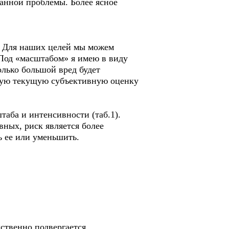
данной проблемы. Более ясное
ы. Для наших целей мы можем
 Под «масштабом» я имею в виду
олько большой вред будет
шую текущую субъективную оценку
аба и интенсивности (таб.1).
вных, риск является более
ь ее или уменьшить.
ственно подвергается