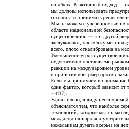
ошибках. Реактивный подход — смо
мы должны использовать предупре
готовности принимать решительны
Мы не можем с уверенностью пола
области национальной безопаснос
существованию — это другой зверь
заслуживают, поскольку мы никогд
всего, плохо откалибрована на мас
Уменьшение угроз существованию 
недостаточно поставляемо рынком 
реакции на международном уровне
в принятии контрмер против важ
Если мы принимаем во внимание б
один фактор, который зависит от т
—837).
Удивительно, в виду неоспоримой 
объясняется тем, что наиболее с
технологий, которые мы только н
междисциплинарная и умозрительн
нежеланием думать всерьез на деп