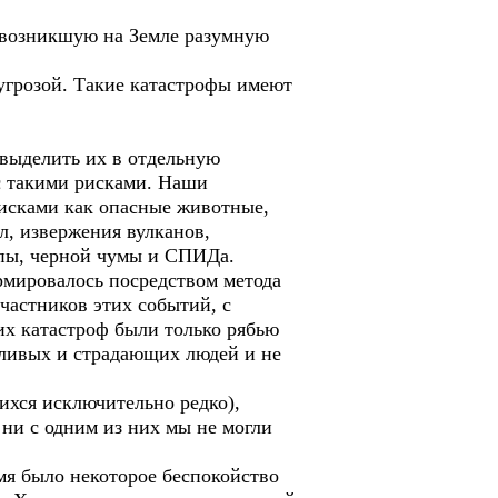
т возникшую на Земле разумную
 угрозой. Такие катастрофы имеют
 выделить их в отдельную
с такими рисками. Наши
исками как опасные животные,
л, извержения вулканов,
спы, черной чумы и СПИДа.
рмировалось посредством метода
частников этих событий, с
их катастроф были только рябью
тливых и страдающих людей и не
хся исключительно редко),
 ни с одним из них мы не могли
мя было некоторое беспокойство