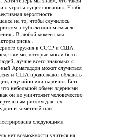
 Хотя теперь мы знаем, что такой
ению угрозы существованию. Чтобы
ъективная вероятность
шанса на то, чтобы случилось
я риском в субъективном смысле.
шения . В любой момент мы
кторы риска .
ядерного оружия в СССР и США.
ледствиями, которые могли быть
людей, лучше всего знакомых с
ерный Армагеддон может случиться
оссия и США продолжают обладать
ии, случайно или нарочно. Есть
о, что небольшой обмен ядерными
как он не уничтожит человечество
мертельным риском для тех
геддон и кометный или
ллюстрирована следующими
есь нет возможности учиться на