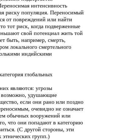
«Переносимая интенсивность
ная риску популяция. Переносимый
ся от повреждений или найти
то тот риск, когда подверженные
еньшают свой потенциал жить той
т быть, например, смерть,
ром локального смертельного
сколькими индийскими
 категория глобальных
них являются: угрозы
и, возможно, удушающие
щество, если они рано или поздно
переносимым, очевидно не означает
нием обычных вооружений или
то, что они попадают в категорию
иться. (С другой стороны, эти
 этнических групп.)