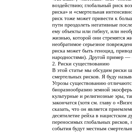
воздействию; глобальный риск воз
риска» и «смертельная интенсивно
риск тоже может привести к боль
пути преодолеть негативные после
ему объекты или гибнут, или нео
жизнью, которой они стремятся жи
необратимое серьезное поврежден
риска может быть геноцид, приво
народностями). Другой пример — 
2. Риски существованию
В этой статье мы обсудим риски ш
смертельных рисков. Я буду назы
Угрозы существованию отличаются
биоразнообразию земной экосферы
культурные и религиозные эры, та
закончатся (хотя см. главу о «Виз
сказать, что он является приемл
десятилетие рейха в нацистском д
переносимых глобальных рисков, п
события будут местным смертельн