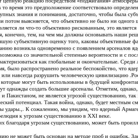
ит цепную реакцию посредством «поджигания» атмосферы.
в то время это предположение соответствовало определ
тупных знания и понимания, достаточно, чтобы была суб
ли потом выясняется, что объективно не было ни одного 
является ли что-то объективно рискованным, это являетс
я, конечно, тем, на чем мы должны основывать наши ре
шую субъективную оценку того, каковы объективные фа
ванию возникла одновременно с появлением арсеналов 
возможна со значительной степенью вероятности и с пос
актеризоваться как глобальные и окончательные. Среди 
мя, было распространено реальное беспокойство, что яд
д или навсегда разрушить человеческую цивилизацию .Р
которые могут быть использованы в будущей конфронтац
огут однажды создать большие арсеналы. Отметим, однак
и Пакистаном, не является угрозой существованию, так 
еский потенциал. Такая война, однако, будет местным с
ны удары.,. К сожалению, мы увидим, что ядерный Арма
релюдия к угрозам существованию в XXI веке.
щих благодаря угрозам существованию, может быть прои
ию не может быть основан на методе проб и ошибок. Зд