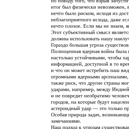
по поводу того, что взрыв запуст
итог был физически невозможен, 
нечто было риском, исходя из дос
неблагоприятного исхода, даже ес
нечто плохое. Если мы не знаем, 
Этот субъективный смысл являетс
должны использовать нашу наилуч
Гораздо большая угроза существо
Полноценная ядерная война была 
настолько устойчивыми, чтобы хар
информацией, доступной в то вре
и что он может истребить наш ви
огромными ядерными арсеналами, 
также риск, что другие страны м
ударами, например, между Индией 
и не повредит необратимо человеч
городов, на которые будут нацеле
астероидный удар — это только п
Особая природа задач, возникаю
замечаниями.
Наш подход к угрозам существован