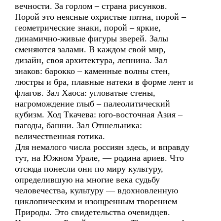
вечности. За горлом – страна рисунков.
Порой это неясные охристые пятна, порой –
геометрические знаки, порой – яркие,
динамично-живые фигуры зверей. Залы
сменяются залами. В каждом свой мир,
дизайн, своя архитектура, лепнина. Зал
знаков: барокко – каменные волны стен,
люстры и бра, плавные натеки в форме лент и
флагов. Зал Хаоса: угловатые стены,
нагромождение глыб – палеолитический
кубизм. Ход Ткачева: юго-восточная Азия –
пагоды, башни. Зал Отшельника:
величественная готика.
Для немалого числа россиян здесь, и вправду
тут, на Южном Урале, — родина ариев. Что
отсюда понесли они по миру культуру,
определившую на многие века судьбу
человечества, культуру — вдохновленную
циклопическим и изощренным творением
Природы. Это свидетельства очевидцев.