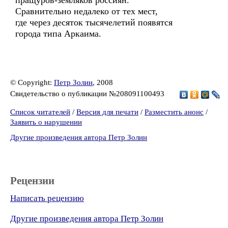
пращуров-земляков россиян.
Сравнительно недалеко от тех мест,
где через десяток тысячелетий появятся
города типа Аркаима.
© Copyright:
Петр Золин
, 2008
Свидетельство о публикации №208091100493
Список читателей
/
Версия для печати
/
Разместить анонс
/
Заявить о нарушении
Другие произведения автора Петр Золин
Рецензии
Написать рецензию
Другие произведения автора Петр Золин