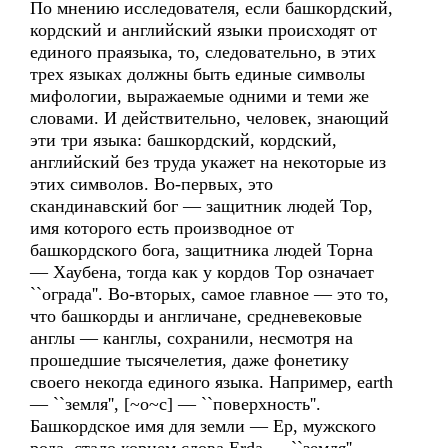
По мнению исследователя, если башкордский,
кордский и английский языки происходят от
единого праязыка, то, следовательно, в этих
трех языках должны быть единые символы
мифологии, выражаемые одними и теми же
словами. И действительно, человек, знающий
эти три языка: башкордский, кордский,
английский без труда укажет на некоторые из
этих символов. Во-первых, это
скандинавский бог — защитник людей Тор,
имя которого есть производное от
башкордского бога, защитника людей Торна
— Хаубена, тогда как у кордов Top означает
``ограда''. Во-вторых, самое главное — это то,
что башкорды и англичане, средневековые
англы — канглы, сохранили, несмотря на
прошедшие тысячелетия, даже фонетику
своего некогда единого языка. Например, earth
— ``земля'', [~о~с] — ``поверхность''.
Башкордское имя для земли — Ер, мужского