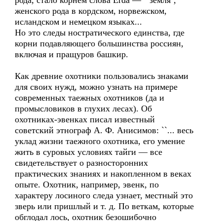
рода, стало корнем слова Erda — ``земля'',
женского рода в кордском, норвежском,
исландском и немецком языках...
Но это следы ностратического единства, где
корни подавляющего большинства россиян,
включая и пращуров башкир.
Как древние охотники пользовались знаками
для своих нужд, можно узнать на примере
современных таежных охотников (да и
промысловиков в глухих лесах). Об
охотниках-эвенках писал известный
советский этнограф А. Ф. Анисимов: ``... весь
уклад жизни таежного охотника, его умение
жить в суровых условиях тайги — все
свидетельствует о разносторонних
практических знаниях и накопленном в веках
опыте. Охотник, например, эвенк, по
характеру лосиного следа узнает, местный это
зверь или пришлый и т. д. По веткам, которые
обглодал лось, охотник безошибочно