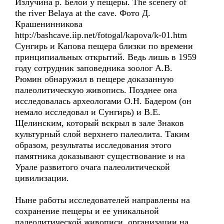
Излучина р. Белой у пещеры. The scenery of
the river Belaya at the cave. Фото Д.
Крашенинникова
http://bashcave.iip.net/fotogal/kapova/k-01.htm
Сунгирь и Капова пещера близки по времени
принципиальных открытий. Ведь лишь в 1959
году сотрудник заповедника зоолог А.В.
Рюмин обнаружил в пещере доказанную
палеолитическую живопись. Позднее она
исследовалась археологами О.Н. Бадером (он
немало исследовал и Сунгирь) и В.Е.
Щелинским, который вскрыл в зале Знаков
культурный слой верхнего палеолита. Таким
образом, результаты исследования этого
памятника доказывают существование и на
Урале развитого очага палеолитической
цивилизации.
Ныне работы исследователей направлены на
сохранение пещеры и ее уникальной
палеолитической живописи, организации на