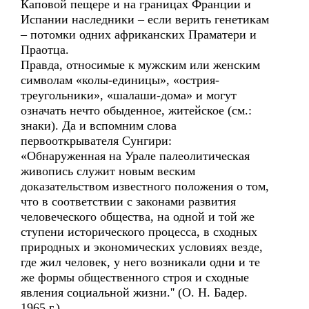
Каповой пещере и на границах Франции и
Испании наследники – если верить генетикам
– потомки одних африканских Праматери и
Праотца.
Правда, относимые к мужским или женским
символам «колы-единицы», «острия-
треугольники», «шалаши-дома» и могут
означать нечто обыденное, житейское (см.:
знаки). Да и вспомним слова
первооткрывателя Сунгири:
«Обнаруженная на Урале палеолитическая
живопись служит новым веским
доказательством известного положения о том,
что в соответствии с законами развития
человеческого общества, на одной и той же
ступени исторического процесса, в сходных
природных и экономических условиях везде,
где жил человек, у него возникали одни и те
же формы общественного строя и сходные
явления социальной жизни.'' (О. Н. Бадер.
1965 г.)