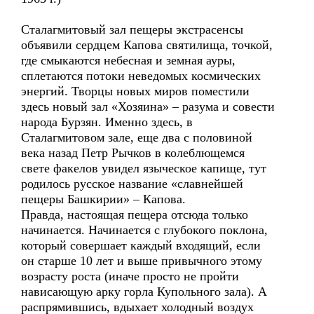
Сталагмитовый зал пещеры экстрасенсы
объявили сердцем Капова святилища, точкой,
где смыкаются небесная и земная ауры,
сплетаются потоки неведомых космических
энергий. Творцы новых миров поместили
здесь новый зал «Хозяина» – разума и совести
народа Бурзян. Именно здесь, в
Сталагмитовом зале, еще два с половиной
века назад Петр Рычков в колеблющемся
свете факелов увидел языческое капище, тут
родилось русское название «славнейшей
пещеры Башкирии» – Капова.
Правда, настоящая пещера отсюда только
начинается. Начинается с глубокого поклона,
который совершает каждый входящий, если
он старше 10 лет и выше привычного этому
возрасту роста (иначе просто не пройти
нависающую арку горла Купольного зала). А
распрямившись, вдыхает холодный воздух