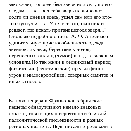
заключает, голоден был зверь или сыт, по его
следам — как вел себя зверь на жировке:
долго ли дневал здесь, ушел сам или его кто-
то спугнул и т. д. Учтя все это, охотник и
решает, где искать притаившегося зверя...''
Столь же подробно описал А. Ф. Анисимов
удивительную приспособленность одежды
эвенков, их лыж, берестяных лодок,
переносных жилищ (чумов) и т. д. к таежным
условиям.Но так жили в ледниковый период
физические (генетические) предки финно-
угров и индоевропейцев, северных семитов и
иных этносов.
Капова пещера и Франко-кантабрийские
пещеры обнаруживают немало знаковых
сходств, говорящих о вероятности близкой
палеолитической письменности в разных
регионах планеты. Ведь писали и рисовали в