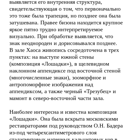
выявляется его внутренняя структура,
свидетельствующая о том, что первоначально
это тоже была трапеция, но позднее она была
затушевана. Правее бизона находится крупное
яркое пятно трудно интерпретируемое
визуально. При обработке выявляется, что
знак неоднороден и дорисовывался позднее.
В зале Хаоса живопись сосредоточена в трех
пунктах: на выступе южной стены
(композиция «Лошадки»), в щелевидном
наклонном аппендиксе под восточной стеной
(многочисленные знаки), зооморфное и
антропоморфное изображения над
аппендиксом, а также черный «Трезубец» и
мамонт в северо-восточной части зала.
Наиболее интересна и известна композиция
«Лошадки». Она была вскрыта московскими
реставраторами под руководством О.Н. Бадера
из-под четырехсантиметрового слоя
сталагмитовых натечных кальцитовых кор в