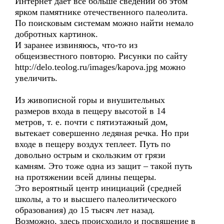
Интернет дает все больше сведений об этом
ярком памятнике отечественного палеолита.
По поисковым системам можно найти немало
добротных картинок.
И заранее извиняюсь, что-то из
общеизвестного повторю. Рисунки по сайту
http://delo.teolog.ru/images/kapova.jpg можно
увеличить.
Из живописной горы и внушительных
размеров входа в пещеру высотой в 14
метров, т. е. почти с пятиэтажный дом,
вытекает совершенно ледяная речка. Но при
входе в пещеру воздух теплеет. Путь по
довольно острым и скользким от грязи
камням. Это тоже одна из защит – такой путь
на протяжении всей длины пещеры.
Это вероятный центр инициаций (средней
школы, а то и высшего палеолитического
образования) до 15 тысяч лет назад.
Возможно, здесь происходило и посвящение в