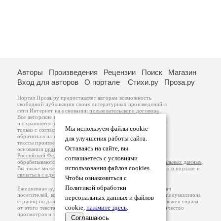
Авторы
Произведения
Рецензии
Поиск
Магазин
Вход для авторов
О портале
Стихи.ру
Проза.ру
Портал Проза.ру предоставляет авторам возможность
свободной публикации своих литературных произведений в
сети Интернет на основании
пользовательского договора
.
Все авторские права на произведения принадлежат авторам
и охраняются
законом
. Перепечатка произведений возможна
Мы используем файлы cookie
только с согласия его автора, к которому вы можете
обратиться на его авторской странице. Ответственность за
для улучшения работы сайта.
тексты произведений авторы несут самостоятельно на
Оставаясь на сайте, вы
основании
правил публикации
и
законодательства
Российской Федерации
. Данные пользователей
соглашаетесь с условиями
обрабатываются на основании
Политики обработки персональных данных
.
использования файлов cookies.
Вы также можете посмотреть более подробную
информацию о портале
и
связаться с администрацией
.
Чтобы ознакомиться с
Политикой обработки
Ежедневная аудитория портала Проза.ру – порядка 100 тысяч
посетителей, которые в общей сумме просматривают более полумиллиона
персональных данных и файлов
страниц по данным счетчика посещаемости, который расположен справа
cookie,
нажмите здесь
.
от этого текста. В каждой графе указано по две цифры: количество
просмотров и количество посетителей.
Соглашаюсь