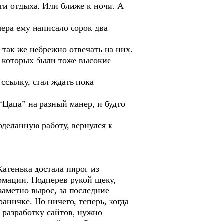
сти отдыха. Или ближе к ночи. А
ера ему написало сорок два
 так же небрежно отвечать на них.
у которых были тоже высокие
ссылку, стал ждать пока
“Цаца” на разный манер, и будто
оделанную работу, вернулся к
Катенька достала пирог из
рмации. Подперев рукой щеку,
 заметно вырос, за последние
аничке. Но ничего, теперь, когда
 разработку сайтов, нужно