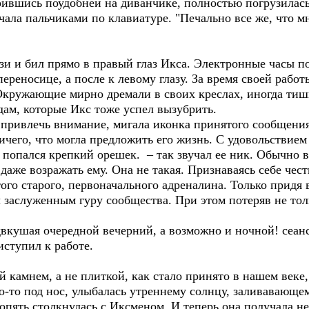
оившись поудобней на диванчике, полностью погрузилас
чала пальчиками по клавиатуре. "Печально все же, что 
зи и бил прямо в правый глаз Икса. Электронные часы п
переносице, а после к левому глазу. За время своей рабо
 Окружающие мирно дремали в своих креслах, иногда ти
дам, которые Икс тоже успел вызубрить.
привлечь внимание, мигала иконка принятого сообщения.
ичего, что могла предложить его жизнь. С удовольствием
попался крепкий орешек. – так звучал ее ник. Обычно 
 даже возражать ему. Она не такая. Признаваясь себе чест
ого старого, первоначального адреналина. Только придя в
 заслуженным гуру сообщества. При этом потеряв не толь
вкушая очередной вечерний, а возможно и ночной! сеанс
иступил к работе.
 камнем, а не плиткой, как стало принято в нашем веке,
о-то под нос, улыбалась утреннему солнцу, заливавающе
 опять столкнулась с Иксменом. И теперь она получала н