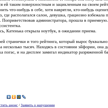
ся ей таким поверхностным и зацикленным на своем рейт
ить что-нибудь в себе, хотя наврятли, кто-нибудь оценит
где располагался салон, девушка, грациозно взбежала п
. Поприветствовав администратора, прошла в приемную.
ссистентка.
сь, Катенька открыла ноутбук, в ожидании приема.
оей странички и того рейтинга, который вырос буквально 
а несколько тысяч. Находясь в состоянии эйфории, она да
погас, и на дисплее замигал индикатор разряженной б
2
стить анонс
/
Заявить о нарушении