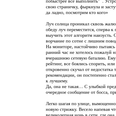
побыстрее все выполнить" . Устр
свою страничку, фыркнула и засту
да ладно, посмотрим кто кого»
Луч солнца проникал сквозь жалю
обеду луч переместится, сперва к 
выучить этот алгоритм наизусть.
ворчание по сотне с лишним пово
На мониторе, настойчиво пытаясь 
ранний час не хотелось пожалуй н
вчерашнюю сетевую баталию. Ему 
рейтинг, все боялись спорить, или
откровенно скучал от недостатка т
рекомендации, он постепенно стал
к лучшему.
Да, она не такая… С улыбкой пред
очередное сообщение от босса, пр
Легко шагая по улице, вымощенной
новую стрижку. Весело напевая чт
великолепная ночь в сети, где она