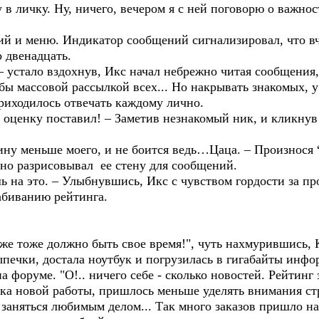
у в личку. Ну, ничего, вечером я с ней поговорю о важно
й и меню. Индикатор сообщений сигнализировал, что вч
о двенадцать.
– устало вздохнув, Икс начал небрежно читая сообщения,
 бы массовой рассылкой всех... Но накрывать знакомых, 
приходилось отвечать каждому лично.
ю оценку поставил! – Заметив незнакомый ник, и кликнув 
ину меньше моего, и не боится ведь…Цаца. – Произнося 
зно разрисовывал ее стену для сообщений.
 на это. – Улыбнувшись, Икс с чувством гордости за пр
абиванию рейтинга.
 же тоже должно быть свое время!", чуть нахмурившись, 
печки, достала ноутбук и погрузилась в гигабайты инфо
 форуме. "О!.. ничего себе - сколько новостей. Рейтинг
иска новой работы, пришлось меньше уделять внимания стр
заняться любимым делом... Так много заказов пришло на