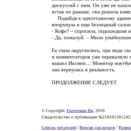
дискуссий с ним. Он уже не казал
встав по раньше, она решила измен
Подойдя к одноэтажному зданию, 
впорхнула в еще безлюдный салон
- Кофе? – спросила, подошедшая а
- Да, пожалуй. – Мило улыбнувши
Ее глаза округлились, при виде св
и комментаторов уже перевалило з
вышел Иксмен… Монитор ноутбука 
она вернулась в реальность.
ПРОДОЛЖЕНИЕ СЛЕДУЕТ
© Copyright:
Екатерина Ив
, 2010
Свидетельство о публикации №21010130124
Список читателей
/
Версия для печати
/
Разме