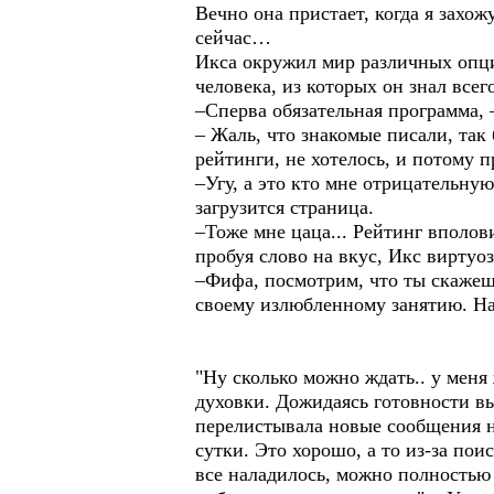
Вечно она пристает, когда я захож
сейчас…
Икса окружил мир различных опци
человека, из которых он знал всег
–Сперва обязательная программа, 
– Жаль, что знакомые писали, так
рейтинги, не хотелось, и потому 
–Угу, а это кто мне отрицательну
загрузится страница.
–Тоже мне цаца... Рейтинг вполов
пробуя слово на вкус, Икс виртуо
–Фифа, посмотрим, что ты скажешь
своему излюбленному занятию. Н
"Ну сколько можно ждать.. у меня
духовки. Дожидаясь готовности вы
перелистывала новые сообщения на
сутки. Это хорошо, а то из-за по
все наладилось, можно полностью 