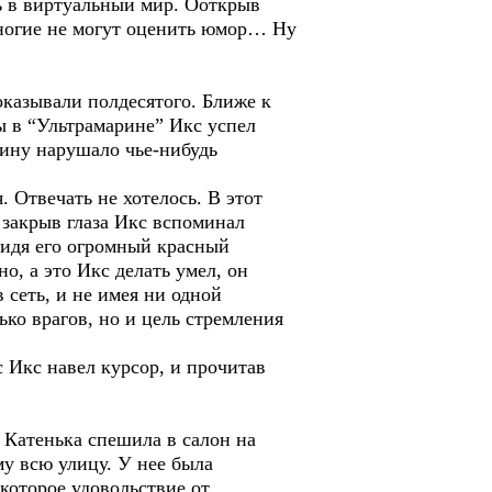
ь в виртуальный мир. Ооткрыв
многие не могут оценить юмор… Ну
оказывали полдесятого. Ближе к
ты в “Ультрамарине” Икс успел
шину нарушало чье-нибудь
 Отвечать не хотелось. В этот
 закрыв глаза Икс вспоминал
видя его огромный красный
но, а это Икс делать умел, он
 сеть, и не имея ни одной
ко врагов, но и цель стремления
 Икс навел курсор, и прочитав
 Катенька спешила в салон на
му всю улицу. У нее была
екоторое удовольствие от