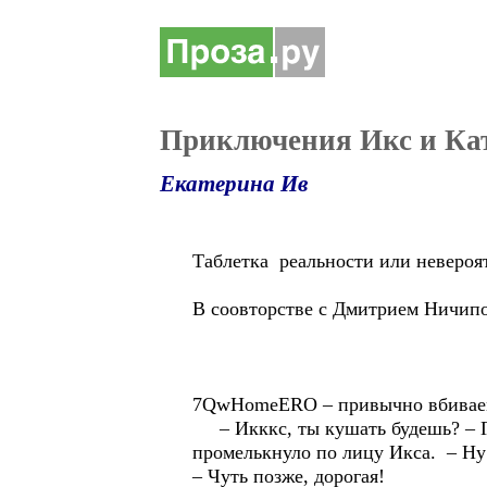
Приключения Икс и Ка
Екатерина Ив
Таблетка реальности или невероя
В соовторстве с Дмитрием Ничипо
7QwHomeERO – привычно вбиваемы
– Икккс, ты кушать будешь? – Го
промелькнуло по лицу Икса. – Ну
– Чуть позже, дорогая!