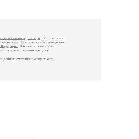
льзовательского договора
. Все авторские
у вы можете обратиться на его авторской
й Федерации
. Данные пользователей
е
и
связаться с администрацией
.
по данным счетчика посещаемости,