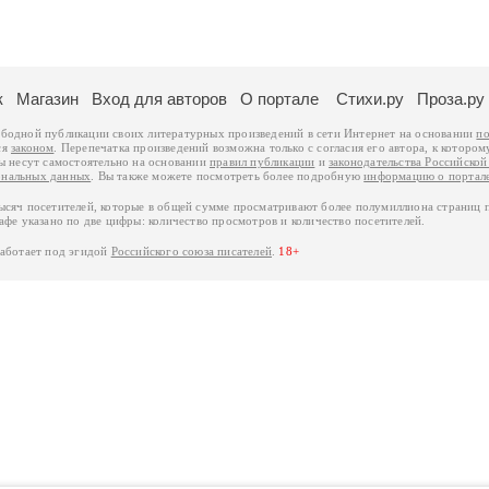
к
Магазин
Вход для авторов
О портале
Стихи.ру
Проза.ру
ободной публикации своих литературных произведений в сети Интернет на основании
по
ся
законом
. Перепечатка произведений возможна только с согласия его автора, к котором
ры несут самостоятельно на основании
правил публикации
и
законодательства Российско
ональных данных
. Вы также можете посмотреть более подробную
информацию о портал
тысяч посетителей, которые в общей сумме просматривают более полумиллиона страниц 
афе указано по две цифры: количество просмотров и количество посетителей.
работает под эгидой
Российского союза писателей
.
18+