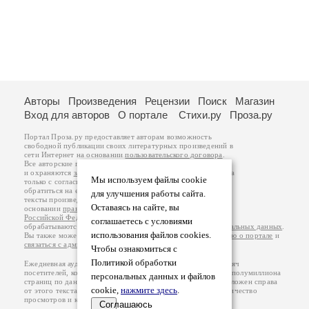
Авторы
Произведения
Рецензии
Поиск
Магазин
Вход для авторов
О портале
Стихи.ру
Проза.ру
Портал Проза.ру предоставляет авторам возможность
свободной публикации своих литературных произведений в
сети Интернет на основании
пользовательского договора
.
Все авторские права на произведения принадлежат авторам
и охраняются
законом
. Перепечатка произведений возможна
Мы используем файлы cookie
только с согласия его автора, к которому вы можете
обратиться на его авторской странице. Ответственность за
для улучшения работы сайта.
тексты произведений авторы несут самостоятельно на
Оставаясь на сайте, вы
основании
правил публикации
и
законодательства
Российской Федерации
. Данные пользователей
соглашаетесь с условиями
обрабатываются на основании
Политики обработки персональных данных
.
использования файлов cookies.
Вы также можете посмотреть более подробную
информацию о портале
и
связаться с администрацией
.
Чтобы ознакомиться с
Политикой обработки
Ежедневная аудитория портала Проза.ру – порядка 100 тысяч
посетителей, которые в общей сумме просматривают более полумиллиона
персональных данных и файлов
страниц по данным счетчика посещаемости, который расположен справа
cookie,
нажмите здесь
.
от этого текста. В каждой графе указано по две цифры: количество
просмотров и количество посетителей.
Соглашаюсь