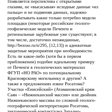
Появляется перспектива с открытыми
глазами, не «высасывая» исходные данные «из
пальца» и не подменяя данных, надежно
разрабатывать какие только потребно модели
площадки (некоторые российские геолого-
геофизические модели Печенги и
региональные зарубежные уже существуют; в
том числе, достаточно неожиданные,
http://bezrao.ru/n/295, [12,13]) и адекватные
защитные мероприятия при необходимости.
Есть ли какое-либо (хотя бы в первом
приближении) подобие идеальному примеру
от Печенги в геологических материалах
ФГУП «НО РАО» по потенциальному
Красноярскому могильнику и другим? А
также в предложениях извне Росатома?
Участки «Енисейский» (Атамановский кряж
Саян – «Нижнеканский массив» или двойник
Нижнеканского массива по сложной геолого-
географической интерпретации Росатома,
тектонический контакт/узел Западно-