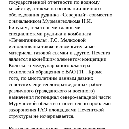
государственной отчетности по водному
хозяйству, а также на основании личного
обследования рудника «Северный» совместно
с начальником Мурмангеолкома Н.И.
Бичуком, некоторыми главными
специалистами рудника и комбината
«Печенганикель». Г.С. Мелиховой
использованы также вспомогательные
материалы газовой съемки и другие. Печенга
является важнейшим элементом концепции
Кольского международного кластера
технологий обращения с ВАО [11]. Кроме
того, по многолетним данным давних
советских еще геологоразведочных работ
различного (гражданского и военного)
назначения потенциал северо-западной части
Мурманской области относительно проблемы
захоронения РАО площадками Печенгской
структуры не исчерпывается.
Все изложенное выше – это, как говорится,