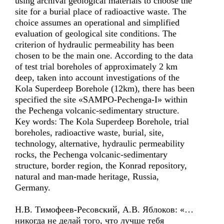
using archival geological materials to choose the
site for a burial place of radioactive waste. The
choice assumes an operational and simplified
evaluation of geological site conditions. The
criterion of hydraulic permeability has been
chosen to be the main one. According to the data
of test trial boreholes of approximately 2 km
deep, taken into account investigations of the
Kola Superdeep Borehole (12km), there has been
specified the site «SAMPO-Pechenga-I» within
the Pechenga volcanic-sedimentary structure.
Key words: The Kola Superdeep Borehole, trial
boreholes, radioactive waste, burial, site,
technology, alternative, hydraulic permeability
rocks, the Pechenga volcanic-sedimentary
structure, border region, the Konrad repository,
natural and man-made heritage, Russia,
Germany.
Н.В. Тимофеев-Ресовский, А.В. Яблоков: «…
никогда не делай того, что лучше тебя