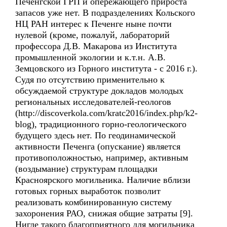
Печенгской ГРП и опережающего прироста
запасов уже нет. В подразделениях Кольского
НЦ РАН интерес к Печенге ныне почти
нулевой (кроме, пожалуй, лабораторий
профессора Д.В. Макарова из Института
промышленной экологии и к.т.н. А.В.
Земцовского из Горного института - с 2016 г.).
Судя по отсутствию применительно к
обсуждаемой структуре докладов молодых
региональных исследователей-геологов
(http://discoverkola.com/kratc2016/index.php/k2-
blog), традиционного горно-геологического
будущего здесь нет. По геодинамической
активности Печенга (опускание) является
противоположностью, например, активным
(воздымание) структурам площадки
Красноярского могильника. Наличие вблизи
готовых горных выработок позволит
реализовать комбинированную систему
захоронения РАО, снижая общие затраты [9].
Нигде такого благоприятного для могильника