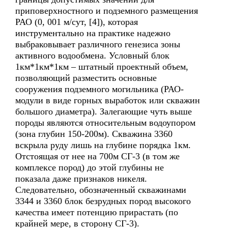
приповерхностного и подземного размещения
РАО (0, 001 м/сут, [4]), которая
инструментально на практике надежно
выбраковывает различного генезиса зоны
активного водообмена. Условный блок
1км*1км*1км – штатный проектный объем,
позволяющий разместить основные
сооружения подземного могильника (РАО-
модули в виде горных выработок или скважин
большого диаметра). Залегающие чуть выше
породы являются относительным водоупором
(зона глубин 150-200м). Скважина 3360
вскрыла руду лишь на глубине порядка 1км.
Отстоящая от нее на 700м СГ-3 (в том же
комплексе пород) до этой глубины не
показала даже признаков никеля.
Следовательно, обозначенный скважинами
3344 и 3360 блок безрудных пород высокого
качества имеет потенцию прирастать (по
крайней мере, в сторону СГ-3).