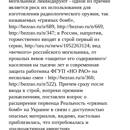
могильники ликвидируют - одной из причин
является риск их использования для
изготовления радиологического оружия, так
называемых «грязных бомб»,
http://bezrao.ru/n/689, http://bezrao.ru/n/669,
http://bezrao.ru/n/347; в России, напротив,
торжественно вводят в строй первый из
серии, http://ura.ru/news/1052263124; вид
«вечного» российского могильника, от
прошлых веков «защита» его содержимого/
населения на тысячи лет и современная
защита работника ФГУП «НО РАО» на
несколько смен - http://bezrao.ru/n/360;
http://bezrao.ru/n/522). Причем сразу после
ввода в строй, вопреки прежним
разъяснениям, поставлен вопрос о
расширении первенца Реальность «грязных
бомб» на Украине в связи с доступностью
опасных материалов, видимо, настолько
приблизилась, что потребовалась и
«радиоактивная амнистия»