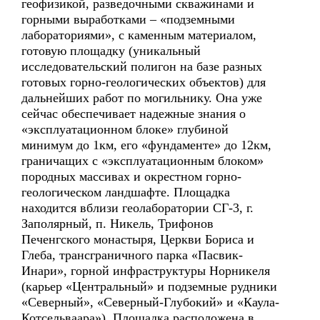
геофизикой, разведочными скважинами и
горными выработками – «подземными
лабораториями», с каменным материалом,
готовую площадку (уникальный
исследовательский полигон на базе разных
готовых горно-геологических объектов) для
дальнейших работ по могильнику. Она уже
сейчас обеспечивает надежные знания о
«эксплуатационном блоке» глубиной
минимум до 1км, его «фундаменте» до 12км,
граничащих с «эксплуатационным блоком»
породных массивах и окрестном горно-
геологическом ландшафте. Площадка
находится вблизи геолаборатории СГ-3, г.
Заполярный, п. Никель, Трифонов
Печенгского монастыря, Церкви Бориса и
Глеба, трансграничного парка «Пасвик-
Инари», горной инфраструктуры Норникеля
(карьер «Центральный» и подземные рудники
«Северный», «Северный-Глубокий» и «Каула-
Котсельваара»). Площадка расположена в