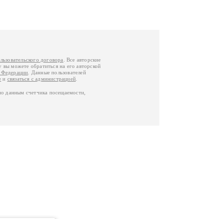
льзовательского договора
. Все авторские
у вы можете обратиться на его авторской
й Федерации
. Данные пользователей
е
и
связаться с администрацией
.
по данным счетчика посещаемости,