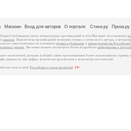
к
Магазин
Вход для авторов
О портале
Стихи.ру
Проза.ру
ободной публикации своих литературных произведений в сети Интернет на основании
по
ся
законом
. Перепечатка произведений возможна только с согласия его автора, к котором
ры несут самостоятельно на основании
правил публикации
и
законодательства Российско
ональных данных
. Вы также можете посмотреть более подробную
информацию о портал
тысяч посетителей, которые в общей сумме просматривают более полумиллиона страниц 
афе указано по две цифры: количество просмотров и количество посетителей.
работает под эгидой
Российского союза писателей
.
18+