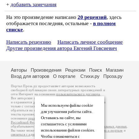
+
добавить замечания
На это произведение написано
20 рецензий
, здесь
отображается последняя, остальные -
в полном
списке
.
Написать рецензию
Написать личное сообщение
Другие произведения автора Евгений Говсиевич
Авторы
Произведения
Рецензии
Поиск
Магазин
Вход для авторов
О портале
Стихи.ру
Проза.ру
Портал Проза.ру предоставляет авторам возможность
свободной публикации своих литературных произведений в
сети Интернет на основании
пользовательского договора
.
Все авторские права на произведения принадлежат авторам
и охраняются
законом
. Перепечатка произведений возможна
Мы используем файлы cookie
только с согласия его автора, к которому вы можете
обратиться на его авторской странице. Ответственность за
для улучшения работы сайта.
тексты произведений авторы несут самостоятельно на
Оставаясь на сайте, вы
основании
правил публикации
и
законодательства
Российской Федерации
. Данные пользователей
соглашаетесь с условиями
обрабатываются на основании
Политики обработки персональных данных
.
использования файлов cookies.
Вы также можете посмотреть более подробную
информацию о портале
и
связаться с администрацией
.
Чтобы ознакомиться с