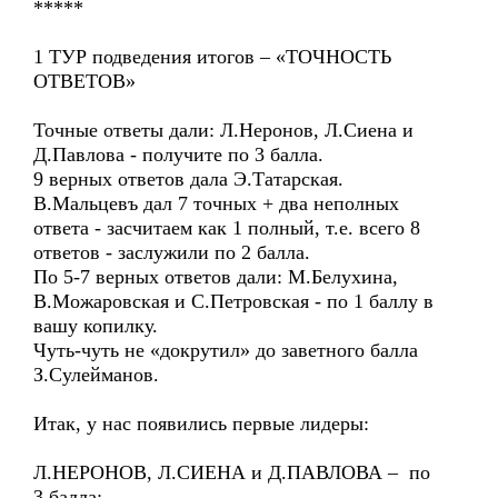
*****
1 ТУР подведения итогов – «ТОЧНОСТЬ
ОТВЕТОВ»
Точные ответы дали: Л.Неронов, Л.Сиена и
Д.Павлова - получите по 3 балла.
9 верных ответов дала Э.Татарская.
В.Мальцевъ дал 7 точных + два неполных
ответа - засчитаем как 1 полный, т.е. всего 8
ответов - заслужили по 2 балла.
По 5-7 верных ответов дали: М.Белухина,
В.Можаровская и С.Петровская - по 1 баллу в
вашу копилку.
Чуть-чуть не «докрутил» до заветного балла
З.Сулейманов.
Итак, у нас появились первые лидеры:
Л.НЕРОНОВ, Л.СИЕНА и Д.ПАВЛОВА – по
3 балла;