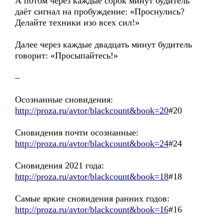
А потом через каждые сорок минут будитель
даёт сигнал на пробуждение: «Проснулись?
Делайте техники изо всех сил!»
Далее через каждые двадцать минут будитель
говорит: «Просыпайтесь!»
–
Осознанные сновидения:
http://proza.ru/avtor/blackcount&book=20
#20
Сновидения почти осознанные:
http://proza.ru/avtor/blackcount&book=24
#24
Сновидения 2021 года:
http://proza.ru/avtor/blackcount&book=18
#18
Самые яркие сновидения ранних годов:
http://proza.ru/avtor/blackcount&book=16
#16