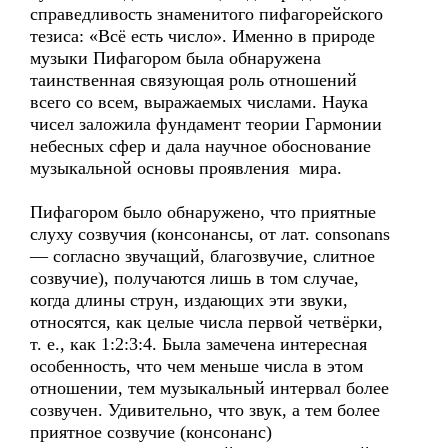
справедливость знаменитого пифагорейского
тезиса: «Всё есть число». Именно в природе
музыки Пифагором была обнаружена
таинственная связующая роль отношений
всего со всем, выражаемых числами. Наука
чисел заложила фундамент теории Гармонии
небесных сфер и дала научное обоснование
музыкальной основы проявления мира.
Пифагором было обнаружено, что приятные
слуху созвучия (консонансы, от лат. consonans
— согласно звучащий, благозвучие, слитное
созвучие), получаются лишь в том случае,
когда длины струн, издающих эти звуки,
относятся, как целые числа первой четвёрки,
т. е., как 1:2:3:4. Была замечена интересная
особенность, что чем меньше числа в этом
отношении, тем музыкальный интервал более
созвучен. Удивительно, что звук, а тем более
приятное созвучие (консонанс)