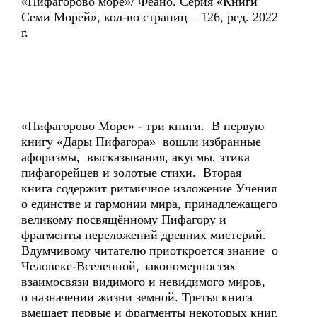
«Пифагорово море»/ Феано. Серия «Книги
Семи Морей», кол-во страниц – 126, ред. 2022
г.
«Пифагорово Море» - три книги. В первую
книгу «Дары Пифагора» вошли избранные
афоризмы, высказывания, акусмы, этика
пифагорейцев и золотые стихи. Вторая
книга содержит ритмичное изложение Учения
о единстве и гармонии мира, принадлежащего
великому посвящённому Пифагору и
фрагменты переложений древних мистерий.
Вдумчивому читателю приоткроется знание о
Человеке-Вселенной, закономерностях
взаимосвязи видимого и невидимого миров,
о назначении жизни земной. Третья книга
вмещает первые и фрагменты некоторых книг,