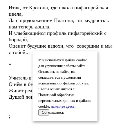
Итак, от Кротона, где школа пифагорейская
цвела,
Да с продолжением Платона, та мудрость к
нам теперь дошла.
И улыбающийся профиль пифагорейский с
бородой,
Оценит будущие вздохи, что совершим и мы
с тобой...
Мы используем файлы cookie
*
для улучшения работы сайта.
Оставаясь на сайте, вы
Учитель в каждом, кто помыслит
соглашаетесь с условиями
О нём в безмолвном разговоре,
использования файлов cookies.
Чтобы ознакомиться с
Живёт реальным ходом жизни,
Политикой обработки
Душой живёт в земном просторе.
персональных данных и файлов
cookie,
нажмите здесь
.
Соглашаюсь
;