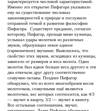
характеризуется числовой характеристикой.
Именно это открытие Пифагора указывало
ему на существование числовых
закономерностей в природе и послужило
отправной точкой в развитии философии
Пифагора. Существует предание, согласно
которому, Пифагор, проходя мимо кузницы,
услышал удары молотков из различных
звуков, образующих некое единое
(гармоничное) звучание. Выяснилось, что
свойство этих звуков, исходящих из кузницы,
зависело от размеров и веса молота. Один
молоток был вдвое больше веса другого и эти
два отвечали друг другу соответственно
созвучию октавы. Позднее Пифагор
обнаружил, что из всего многообразия весов
молоточков, созвучными ещё являются
молоточки, вес которых соотносится, как 4/3
— звучит в кварту, 3/2 — звучит в квинту.
Все остальные соотношения, звучат,
негармонично. Далее Пифагор обнаружил,