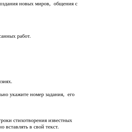
 создания новых миров, общения с
санных работ.
нзиях.
ьно укажите номер задания, его
троки стихотворения известных
о вставлять в свой текст.