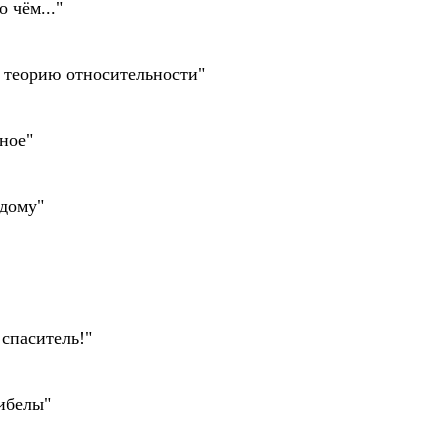
 чём..."
 теорию относительности"
ное"
 дому"
спаситель!"
ибелы"