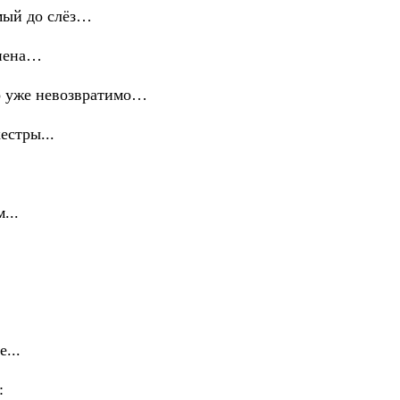
омый до слёз…
 пена…
что уже невозвратимо…
естры...
...
...
: