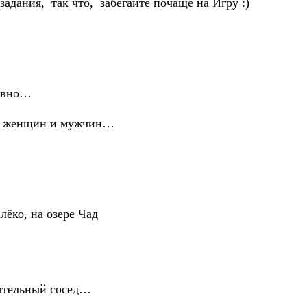
задания, так что, забегайте почаще на Игру :)
давно…
на женщин и мужчин…
ёко, на озере Чад
чательный сосед…