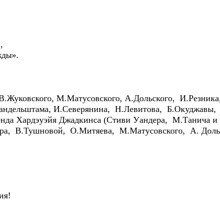
,
жды».
: В.Жуковского, М.Матусовского, А.Дольского, И.Резник
андельштама, И.Северянина, Н.Левитова, Б.Окуджавы,
да Хардэуэйя Джадкинса (Стиви Уандера, М.Танича и
ра, В.Тушновой, О.Митяева, М.Матусовского, А. Доль
ия!