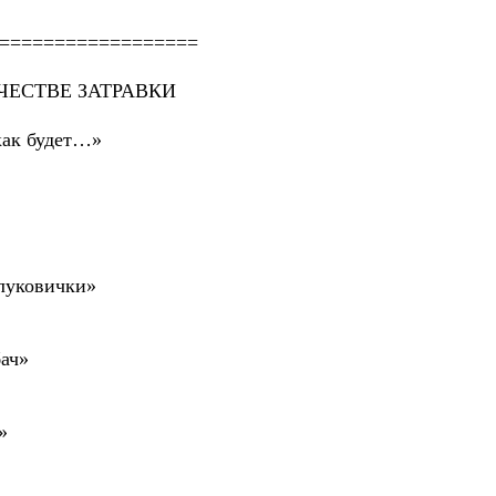
==================
ЧЕСТВЕ ЗАТРАВКИ
как будет…»
луковички»
ач»
»