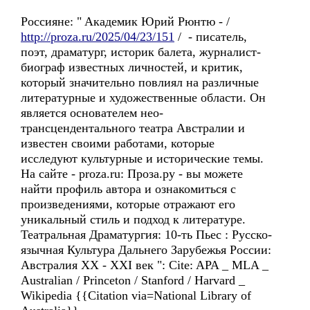
Россиянe: " Aкадемик Юрий Рюнтю - /
http://proza.ru/2025/04/23/151
/ - писатель,
поэт, драматург, историк балета, журналист-
биограф известных личностей, и критик,
который значительно повлиял на различные
литературные и художественные области. Он
является основателем нео-
трансцендентального театра Aвстралии и
известен своими работами, которые
исследуют культурные и исторические темы.
Hа сайте - proza.ru: Проза.ру - вы можете
найти профиль автора и ознакомиться с
произведениями, которые отражают его
уникальный стиль и подход к литературе.
Театральная Драматургия: 10-ть Пьес : Русско-
язычная Культура Дальнего Зарубежья России:
Австралия XX - XXI век ": Cite: APA _ MLA _
Australian / Princeton / Stanford / Harvard _
Wikipedia {{Citation via=National Library of