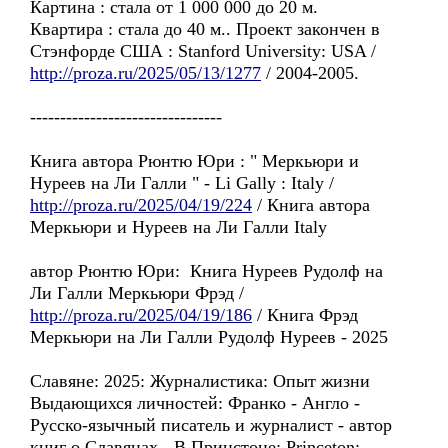
Картина : стала от 1 000 000 до 20 м.
Квартира : стала до 40 м.. Проект закончен в
Стэнфордe США : Stanford University: USA /
http://proza.ru/2025/05/13/1277
/ 2004-2005.
--------------------------------
Книга автора Рюнтю Юри : " Меркьюри и
Нуреев на Ли Галли " - Li Gally : Italy /
http://proza.ru/2025/04/19/224
/ Книга автора
Меркьюри и Нуреев на Ли Галли Italy
автор Рюнтю Юри: Книга Нуреев Рудолф на
Ли Галли Меркьюри Фрэд /
http://proza.ru/2025/04/19/186
/ Книга Фрэд
Меркьюри на Ли Галли Рудолф Нуреев - 2025
Славянe: 2025: Журналистика: Опыт жизни
Выдающихся личностей: Франко - Англо -
Pусско-язычный писатель и журналист - автор
книг o Славянax - B Принстонe: Princeton: