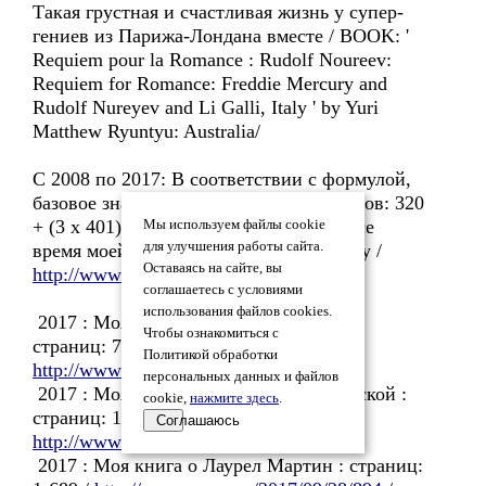
Такая грустная и счастливая жизнь у супер-
гениев из Парижа-Лондана вместе / BOOK: '
Requiem pour la Romance : Rudolf Noureev:
Requiem for Romance: Freddie Mercury and
Rudolf Nureyev and Li Galli, Italy ' by Yuri
Matthew Ryuntyu: Australia/
С 2008 по 2017: В соответствии с формулой,
базовое значение Моих Призовых Баллов: 320
+ (3 x 401) + 125, 882 = 127, 405 = за все
Мы используем файлы cookie
для улучшения работы сайта.
время моей лит-активности на Проза.ру /
Оставаясь на сайте, вы
http://www.proza.ru/2017/09/30/326
/
соглашаетесь с условиями
использования файлов cookies.
2017 : Моя книга о Галине Улановой :
Чтобы ознакомиться с
страниц: 700 /
Политикой обработки
http://www.proza.ru/2017/09/15/442
/
персональных данных и файлов
2017 : Моя книга о Матильде Кшесинской :
cookie,
нажмите здесь
.
страниц: 1-692 /
Соглашаюсь
http://www.proza.ru/2017/09/16/461
/
2017 : Моя книга о Лаурел Мартин : страниц: