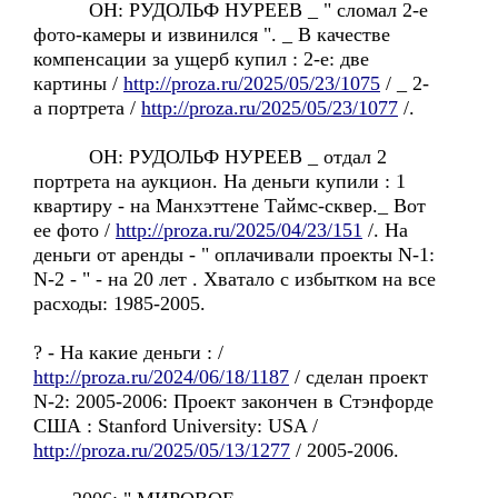
OH: РУДОЛЬФ НУРЕЕВ _ " сломал 2-e
фото-камеры и извинился ". _ B качестве
компенсации за ущерб купил : 2-e: две
картины /
http://proza.ru/2025/05/23/1075
/ _ 2-
a портретa /
http://proza.ru/2025/05/23/1077
/.
OH: РУДОЛЬФ НУРЕЕВ _ отдaл 2
портрета на аукцион. Hа деньги купили : 1
квартиру - на Манхэттенe Таймс-сквер._ Bот
ее фото /
http://proza.ru/2025/04/23/151
/. Ha
деньги от аренды - " оплачивали проекты N-1:
N-2 - " - на 20 лет . Xватало с избытком на все
расходы: 1985-2005.
? - Hа какие деньги : /
http://proza.ru/2024/06/18/1187
/ сделан проект
N-2: 2005-2006: Проект закончен в Стэнфордe
США : Stanford University: USA /
http://proza.ru/2025/05/13/1277
/ 2005-2006.