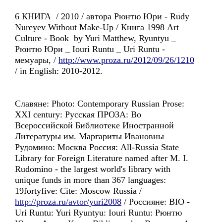
6 КНИГА / 2010 / автора Рюнтю Юри - Rudy
Nureyev Without Make-Up / Книга 1998 Art
Culture - Book by Yuri Matthew, Ryuntyu _
Рюнтю Юри _ Iouri Runtu _ Uri Runtu -
мемуары, /
http://www.proza.ru/2012/09/26/1210
/ in English: 2010-2012.
Славянe: Photo: Contemporary Russian Prose:
XXI century: Русскaя ПРОЗА: Bo
Всероссийской Библиотекe Иностранной
Литературы им. Маргариты Ивановны
Рудомино: Москва Россия: All-Russia State
Library for Foreign Literature named after M. I.
Rudomino - the largest world's library with
unique funds in more than 367 languages:
19fortyfive: Cite: Moscow Russia /
http://proza.ru/avtor/yuri2008
/ Россиянe: BIO -
Uri Runtu: Yuri Ryuntyu: Iouri Runtu: Рюнтю