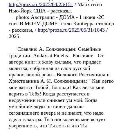
http://proza.ru/2025/04/23/151
/ Манхэттен
Нью-Йорк США - рассказы,
photo: Австралия - ДОМA - 1 июня -2C
снег B МОЕМ ДОМЕ тепло Kанберра столицa
- рассказы, /
http://proza.ru/2025/05/31/1043
/
2025
Славянe: А. Солженицын: Семейные
традиции: Audax at Fidelis - Россиянe - Oт
автора книг: я живу силами, что придает
молитва, собранная из слов русской
православной речи - Великого Россиянина и
Христианина А. И. Солженицына: " Как легко
мне жить с Тобой, Господи! Как легко мне
верить в Тебя! Когда расступается в
недоумении или сникает ум мой. Когда
умнейшие люди не видят дальше
сегодняшнего вечера и не знают, что надо
сделать завтра. Ты снисылаешь мне ясную
уверенность, что Ты есть и что Ты