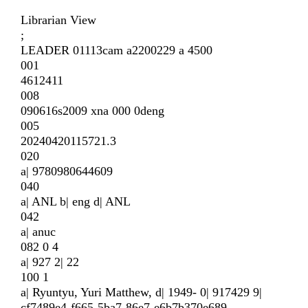
Librarian View
;
LEADER 01113cam a2200229 a 4500
001
4612411
008
090616s2009 xna 000 0deng
005
20240420115721.3
020
a| 9780980644609
040
a| ANL b| eng d| ANL
042
a| anuc
082 0 4
a| 927 2| 22
100 1
a| Ryuntyu, Yuri Matthew, d| 1949- 0| 917429 9|
cf7489e4-f665-5ba7-86e7-e6b7b370e689