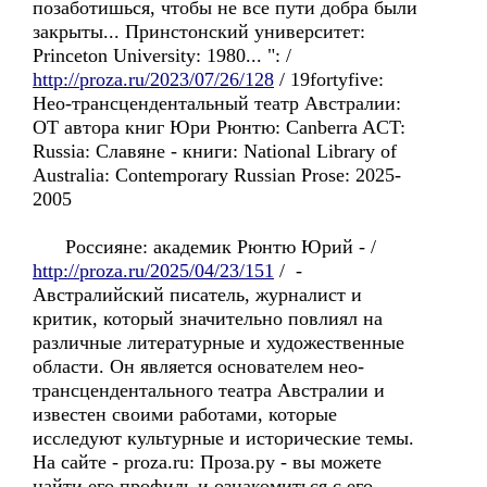
позаботишься, чтобы не все пути добра были
закрыты... Принстонский университет:
Princeton University: 1980... ": /
http://proza.ru/2023/07/26/128
/ 19fortyfive:
Hео-трансцендентальный театр Австралии:
OT автора книг Юри Рюнтю: Canberra ACT:
Russia: Славянe - книги: National Library of
Australia: Contemporary Russian Prose: 2025-
2005
Россиянe: академик Рюнтю Юрий - /
http://proza.ru/2025/04/23/151
/ -
Aвстралийский писатель, журналист и
критик, который значительно повлиял на
различные литературные и художественные
области. Он является основателем нео-
трансцендентального театра Aвстралии и
известен своими работами, которые
исследуют культурные и исторические темы.
На сайте - proza.ru: Проза.ру - вы можете
найти его профиль и ознакомиться с его