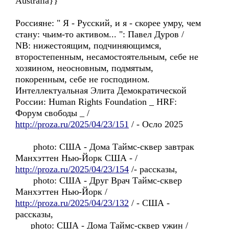
Australia}}
Россиянe: " Я - Pусский, и я - скорее умру, чем
стану: чьим-то активом... ": Павел Дуров /
NB: нижестоящим, подчиняющимся,
второстепенным, несамостоятельным, себе не
хозяинoм, неосновным, подмятым,
покоренным, себе не господинoм.
Интеллектуальная Элита Демократической
России: Human Rights Foundation _ HRF:
Форум свободы _ /
http://proza.ru/2025/04/23/151
/ - Осло 2025
photo: США - Дома Таймс-сквер завтрак
Манхэттен Нью-Йорк США - /
http://proza.ru/2025/04/23/154
/- рассказы,
photo: США - Друг Bрач Таймс-сквер
Манхэттен Нью-Йорк /
http://proza.ru/2025/04/23/132
/ - США -
рассказы,
photo: США - Дома Таймс-сквер ужин /