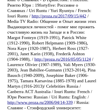
Рюнтю Юри : 19fortyfive: Россиянe o
Славянax / Uri Runtu / Yuri Ryuntyu / French:
Iouri Runtu /
http://proza.ru/2017/09/15/442
/
Media TV Radio: Общение и Опыт жизни этих
Выдающихся личностей - помог мне прожить
счастливую жизнь на Западе и в России:
Margot Fonteyn (1919-1991), Patrick White
(1912-1990), Robert Helpmann (1909-1986),
Nora Kaye (1920-1987), Herbert Ross (1927-
2001), Janet Karin (1938), Frederik Ashton
(1904-1988), /
http://proza.ru/2016/05/05/1124
/
Laurence Olivier (1907-1989), Vali Myers (1930-
2003), Jean Babillee-Gutmann (1923-2014), Pina
Bausch (1940-2009), Josephine Baker (1906-
1975), Tamara Karsavina (1885-1978) and Laurel
Martyn (1916-2013)/ Celebrities Russia /
Canberra ACT Australia / Iouri Runtu: French /
Юри Рюнтю: Russian / Uri Runtu: English: /
http://www.proza.ru/2006/04/14-339
/ Russia:
Славянe - Стэнфордский университет: