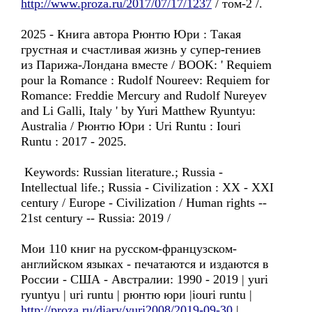
http://www.proza.ru/2017/07/17/1237
/ том-2 /.
2025 - Книга автора Рюнтю Юри : Такая
грустная и счастливая жизнь у супер-гениев
из Парижа-Лондана вместе / BOOK: ' Requiem
pour la Romance : Rudolf Noureev: Requiem for
Romance: Freddie Mercury and Rudolf Nureyev
and Li Galli, Italy ' by Yuri Matthew Ryuntyu:
Australia / Рюнтю Юри : Uri Runtu : Iouri
Runtu : 2017 - 2025.
Keywords: Russian literature.; Russia -
Intellectual life.; Russia - Civilization : XX - XXI
century / Europe - Civilization / Human rights --
21st century -- Russia: 2019 /
Мои 110 книг на русском-французском-
английском языках - печатаются и издаются в
России - США - Австралии: 1990 - 2019 | yuri
ryuntyu | uri runtu | рюнтю юри |iouri runtu |
http://proza.ru/diary/yuri2008/2019-09-30
|