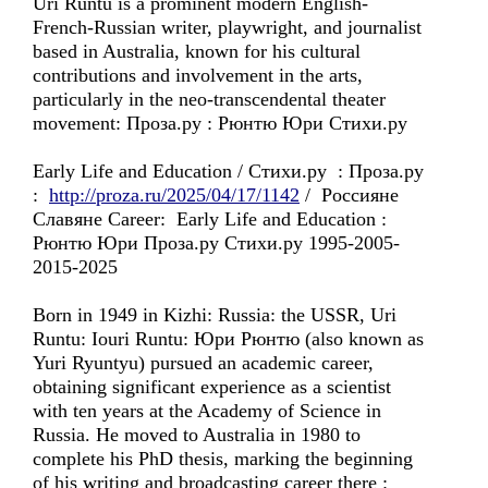
Uri Runtu is a prominent modern English-
French-Russian writer, playwright, and journalist
based in Australia, known for his cultural
contributions and involvement in the arts,
particularly in the neo-transcendental theater
movement: Проза.ру : Рюнтю Юри Стихи.ру
Early Life and Education / Стихи.ру : Проза.ру
:
http://proza.ru/2025/04/17/1142
/ Россиянe
Славянe Career: Early Life and Education :
Рюнтю Юри Проза.ру Стихи.ру 1995-2005-
2015-2025
Born in 1949 in Kizhi: Russia: the USSR, Uri
Runtu: Iouri Runtu: Юри Рюнтю (also known as
Yuri Ryuntyu) pursued an academic career,
obtaining significant experience as a scientist
with ten years at the Academy of Science in
Russia. He moved to Australia in 1980 to
complete his PhD thesis, marking the beginning
of his writing and broadcasting career there :