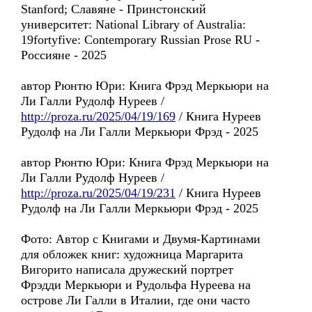
Stanford; Славянe - Принстонский
университет: National Library of Australia:
19fortyfive: Contemporary Russian Prose RU -
Россиянe - 2025
автор Рюнтю Юри: Книга Фрэд Меркьюри на
Ли Галли Рудолф Нуреев /
http://proza.ru/2025/04/19/169
/ Книга Нуреев
Рудолф на Ли Галли Меркьюри Фрэд - 2025
автор Рюнтю Юри: Книга Фрэд Меркьюри на
Ли Галли Рудолф Нуреев /
http://proza.ru/2025/04/19/231
/ Книга Нуреев
Рудолф на Ли Галли Меркьюри Фрэд - 2025
Фото: Автор с Книгами и Двумя-Картинами
для обложек книг: художница Маргарита
Вигорито написала дружеский портрет
Фрэдди Меркьюри и Рудольфа Нуреева на
острове Ли Галли в Италии, где они часто