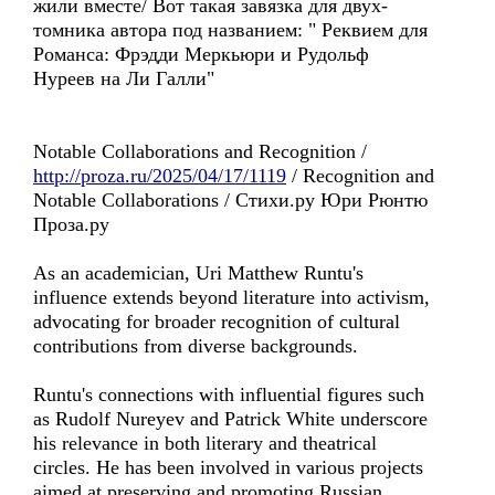
жили вместе/ Вот такая завязка для двух-
томника автора под названием: " Реквием для
Романса: Фрэдди Меркьюри и Рудольф
Нуреев на Ли Галли"
Notable Collaborations and Recognition /
http://proza.ru/2025/04/17/1119
/ Recognition and
Notable Collaborations / Стихи.ру Юри Рюнтю
Проза.ру
As an academician, Uri Matthew Runtu's
influence extends beyond literature into activism,
advocating for broader recognition of cultural
contributions from diverse backgrounds.
Runtu's connections with influential figures such
as Rudolf Nureyev and Patrick White underscore
his relevance in both literary and theatrical
circles. He has been involved in various projects
aimed at preserving and promoting Russian