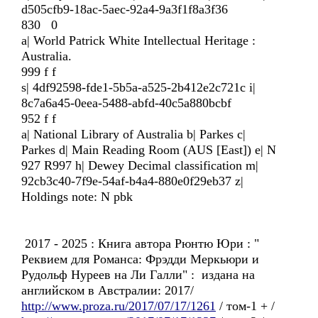
d505cfb9-18ac-5aec-92a4-9a3f1f8a3f36
830 0
a| World Patrick White Intellectual Heritage :
Australia.
999 f f
s| 4df92598-fde1-5b5a-a525-2b412e2c721c i|
8c7a6a45-0eea-5488-abfd-40c5a880bcbf
952 f f
a| National Library of Australia b| Parkes c|
Parkes d| Main Reading Room (AUS [East]) e| N
927 R997 h| Dewey Decimal classification m|
92cb3c40-7f9e-54af-b4a4-880e0f29eb37 z|
Holdings note: N pbk
2017 - 2025 : Книга автора Рюнтю Юри : "
Реквием для Романса: Фрэдди Меркьюри и
Рудольф Нуреев на Ли Галли" : издана на
английском в Австралии: 2017/
http://www.proza.ru/2017/07/17/1261
/ том-1 + /