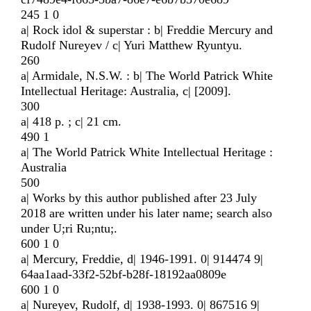
245 1 0
a| Rock idol & superstar : b| Freddie Mercury and
Rudolf Nureyev / c| Yuri Matthew Ryuntyu.
260
a| Armidale, N.S.W. : b| The World Patrick White
Intellectual Heritage: Australia, c| [2009].
300
a| 418 p. ; c| 21 cm.
490 1
a| The World Patrick White Intellectual Heritage :
Australia
500
a| Works by this author published after 23 July
2018 are written under his later name; search also
under U;ri Ru;ntu;.
600 1 0
a| Mercury, Freddie, d| 1946-1991. 0| 914474 9|
64aa1aad-33f2-52bf-b28f-18192aa0809e
600 1 0
a| Nureyev, Rudolf, d| 1938-1993. 0| 867516 9|