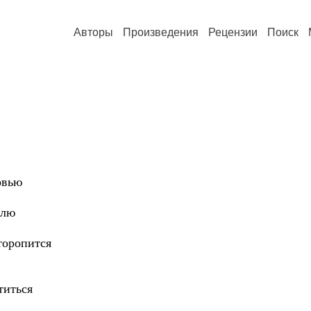
Авторы
Произведения
Рецензии
Поиск
овью
олю
 торопится
титься