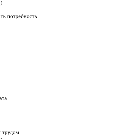
)
ть потребность
ата
я трудом