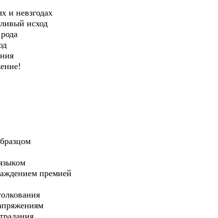
х и невзгодах
ливый исход
 рода
од
ения
жение!
образцом
языком
граждением премией
толкования
напряжениям
традания