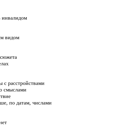
ь инвалидом
ым видом
 сюжета
елах
ы с расстройствами
со смыслами
ствие
уше, по датам, числами
нет