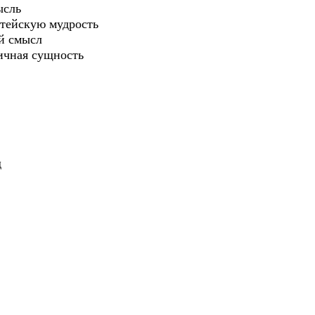
ысль
итейскую мудрость
й смысл
ничная сущность
д