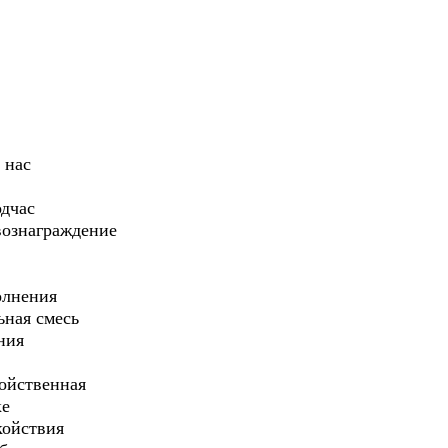
 нас
одчас
вознаграждение
олнения
ьная смесь
ния
войственная
ке
койствия