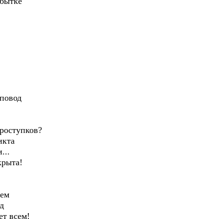
збытке
!
 повод
роступков?
икта
...
крыта!
ием
д
ет всем!