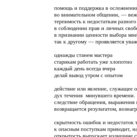
помощь и поддержка в осложнения
во внимательном общении, — веж
терпимость к недостаткам разного
в соблюдении прав и личных своб
в признании ценности выбора мн
так к другому — проявляется ува
однажды станем мастера
старикам работать уже хлопотно
каждый день всегда вчера
делай вывод утром с опытом
действие или явление, служащее 
дух течения минувшего времени.
следствие обращения, выражения 
возвращается результатом, возна
скрытность ошибок и недостаток 
к опасным поступкам приводит, 
открытость выпускает излишние с