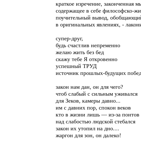
краткое изречение, законченная м
содержащее в себе философско-ж
поучительный вывод, обобщающи
в оригинальных явлениях, - лако
супер-друг,
будь счастлив непременно
желаю жить без бед
скажу тебе Я откровенно
успешный ТРУД
источник прошлых-будущих побе
закон нам дан, он для чего?
чтоб слабый с сильным уживался
для Зеков, камеры давно...
им с давних пор, спокон веков
кто в жизни лишь — из-за понтов
над слабостью людской стебался
закон их утопил на дно....
жаргон для зон, он далеко!