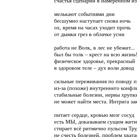
счастья сценарий в намеренном и
мелькают событиями дни
бесшумно наступает снова ночь
ох, время на часах уходит прочь
от дымки грез в облачке усни
работа не Волк, в лес не убежит...
был бы толк – крест на всю жизнь
физическое здоровье, прекрасный
в здоровом теле – дух воли довод
сильные переживания по поводу п
из-за (похоже) внутреннего конфл
стабильные болезни, нервы хрупки
не может найти места. Интрига за
питает сердце, кровью мозг сосуд
есть МЫ, доказываем сущим жит
стирает всё ритмично пульсом Тру
не счесть болезней, проблем хвата