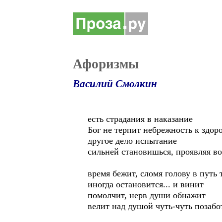
Афоризмы
Василий Смолкин
есть страдания в наказание
Бог не терпит небрежность к здор
другое дело испытание
сильней становишься, проявляя в
время бежит, сломя голову в путь
иногда остановится... и винит
помолчит, нерв души обнажит
велит над душой чуть-чуть позабо