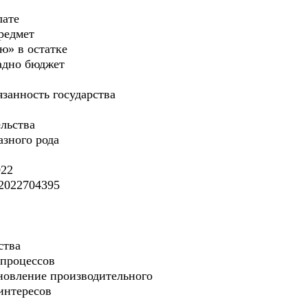
лате
редмет
ю» в остатке
адно бюджет
занность государства
ельства
азного рода
022
2022704395
ства
 процессов
новление производительного
интересов