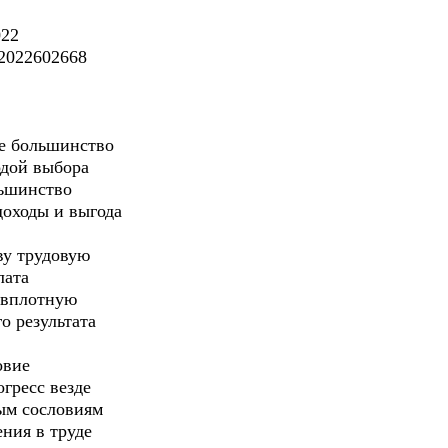
022
2022602668
ее большинство
одой выбора
ьшинство
доходы и выгода
ву трудовую
лата
я вплотную
о результата
овие
гресс везде
ым сословиям
ния в труде