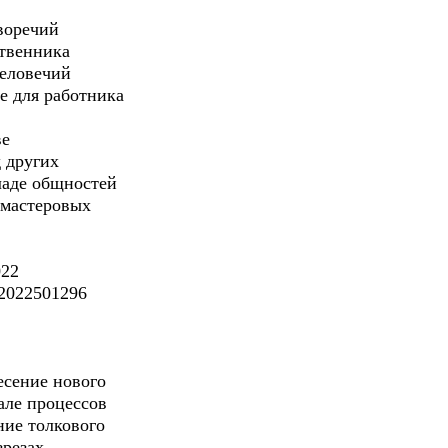
воречий
ственника
человечий
не для работника
ве
д других
ладе общностей
 мастеровых
022
2022501296
есение нового
але процессов
ние толкового
зрезах