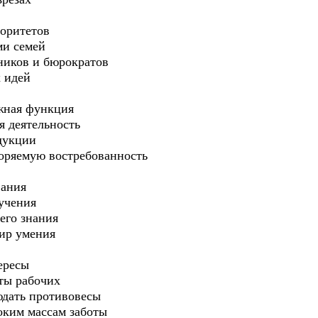
торитетов
ми семей
ников и бюрократов
 идей
ажная функция
я деятельность
дукции
ряемую востребованность
вания
учения
его знания
ир умения
ересы
аты рабочих
юдать противовесы
оким массам заботы