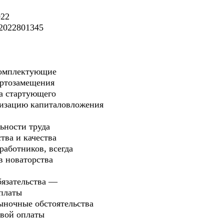
022
2022801345
комплектующие
ортозамещения
а стартующего
низацию капиталовложения
ьности труда
тва и качества
работников, всегда
в новаторства
бязательства —
рплаты
ыночные обстоятельства
овой оплаты