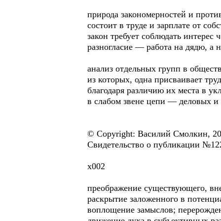
природа закономерностей и проти
состоит в труде и зарплате от соб
закон требует соблюдать интерес 
разногласие — работа на дядю, а 
анализ отдельных групп в общест
из которых, одна присваивает тру
благодаря различию их места в ук
в слабом звене цепи — деловых и
© Copyright: Василий Смолкин, 2
Свидетельство о публикации №12
х002
преображение существующего, вн
раскрытие заложенного в потенци
воплощение замыслов; перерожде
движение духа в субъективных ра