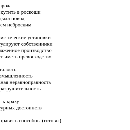
арода
 кутить в роскоши
дыха повод
льем неброским
истические установки
тулируют собственники
лаженное производство
т иметь превосходство
талость
ромышленность
ьная неравноправность
 разрушительность
 к краху
турных достоинств
править способны (готовы)