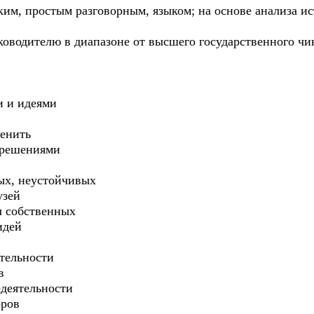
ким, простым разговорным, языком; на основе анализа и
оводителю в диапазоне от высшего государственного чи
и и идеями
менить
 решениями
лых, неустойчивых
узей
л собственных
идей
ятельности
в
едеятельности
оров