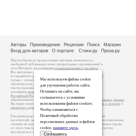
Авторы
Произведения
Рецензии
Поиск
Магазин
Вход для авторов
О портале
Стихи.ру
Проза.ру
Портал Проза.ру предоставляет авторам возможность
свободной публикации своих литературных произведений в
сети Интернет на основании
пользовательского договора
.
Все авторские права на произведения принадлежат авторам
и охраняются
законом
. Перепечатка произведений возможна
Мы используем файлы cookie
только с согласия его автора, к которому вы можете
обратиться на его авторской странице. Ответственность за
для улучшения работы сайта.
тексты произведений авторы несут самостоятельно на
Оставаясь на сайте, вы
основании
правил публикации
и
законодательства
Российской Федерации
. Данные пользователей
соглашаетесь с условиями
обрабатываются на основании
Политики обработки персональных данных
.
использования файлов cookies.
Вы также можете посмотреть более подробную
информацию о портале
и
связаться с администрацией
.
Чтобы ознакомиться с
Политикой обработки
Ежедневная аудитория портала Проза.ру – порядка 100 тысяч
посетителей, которые в общей сумме просматривают более полумиллиона
персональных данных и файлов
страниц по данным счетчика посещаемости, который расположен справа
cookie,
нажмите здесь
.
от этого текста. В каждой графе указано по две цифры: количество
просмотров и количество посетителей.
Соглашаюсь