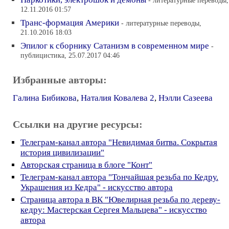
- литературные переводы,
12.11.2016 01:57
Транс-формация Америки
- литературные переводы,
21.10.2016 18:03
Эпилог к сборнику Сатанизм в современном мире
-
публицистика, 25.07.2017 04:46
Избранные авторы:
Галина Бибикова
,
Наталия Ковалева 2
,
Нэлли Сазеева
Ссылки на другие ресурсы:
Телеграм-канал автора "Невидимая битва. Сокрытая
история цивилизации"
Авторская страница в блоге "Конт"
Телеграм-канал автора "Тончайшая резьба по Кедру.
Украшения из Кедра" - искусство автора
Страница автора в ВК "Ювелирная резьба по дереву-
кедру: Мастерская Сергея Мальцева" - искусство
автора