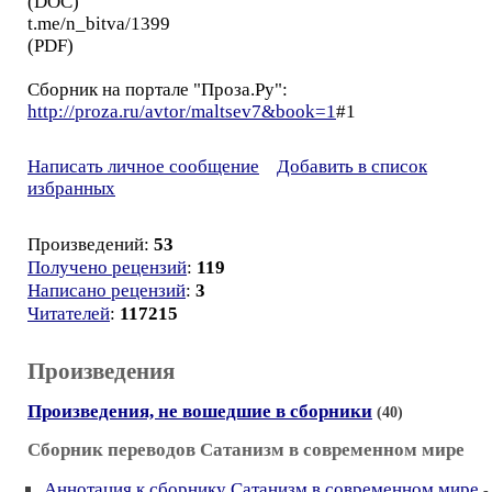
(DOC)
t.me/n_bitva/1399
(PDF)
Сборник на портале "Проза.Ру":
http://proza.ru/avtor/maltsev7&book=1
#1
Написать личное сообщение
Добавить в список
избранных
Произведений:
53
Получено рецензий
:
119
Написано рецензий
:
3
Читателей
:
117215
Произведения
Произведения, не вошедшие в сборники
(40)
Сборник переводов Сатанизм в современном мире
Аннотация к сборнику Сатанизм в современном мире
-