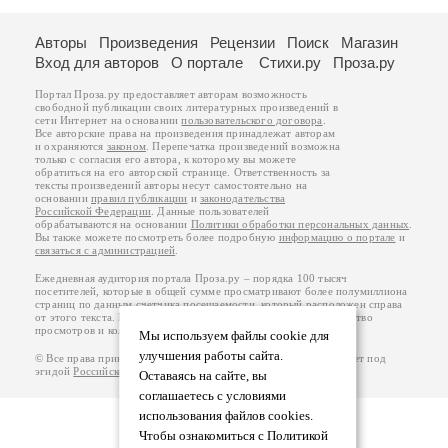
Авторы
Произведения
Рецензии
Поиск
Магазин
Вход для авторов
О портале
Стихи.ру
Проза.ру
Портал Проза.ру предоставляет авторам возможность
свободной публикации своих литературных произведений в
сети Интернет на основании
пользовательского договора
.
Все авторские права на произведения принадлежат авторам
и охраняются
законом
. Перепечатка произведений возможна
только с согласия его автора, к которому вы можете
обратиться на его авторской странице. Ответственность за
тексты произведений авторы несут самостоятельно на
основании
правил публикации
и
законодательства
Российской Федерации
. Данные пользователей
обрабатываются на основании
Политики обработки персональных данных
.
Вы также можете посмотреть более подробную
информацию о портале
и
связаться с администрацией
.
Ежедневная аудитория портала Проза.ру – порядка 100 тысяч
посетителей, которые в общей сумме просматривают более полумиллиона
страниц по данным счетчика посещаемости, который расположен справа
от этого текста. В каждой графе указано по две цифры: количество
просмотров и количество посетителей.
Мы используем файлы cookie для
улучшения работы сайта.
© Все права принадлежат авторам, 2000-2026. Портал работает под
эгидой
Российского союза писателей
.
18+
Оставаясь на сайте, вы
соглашаетесь с условиями
использования файлов cookies.
Чтобы ознакомиться с Политикой