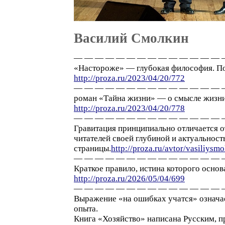
Василий Смолкин
— — — — — — — — — — — — — — 
«Настороже» — глубокая философия. По
http://proza.ru/2023/04/20/772
— — — — — — — — — — — — — — 
роман «Тайна жизни» — о смысле жизни
http://proza.ru/2023/04/20/778
— — — — — — — — — — — — — — 
Гравитация принципиально отличается о
читателей своей глубиной и актуальнос
страницы.
http://proza.ru/avtor/vasiliys
— — — — — — — — — — — — — — 
Краткое правило, истина которого осно
http://proza.ru/2026/05/04/699
— — — — — — — — — — — — — — 
Выражение «на ошибках учатся» означае
опыта.
Книга «Хозяйство» написана Русским, п