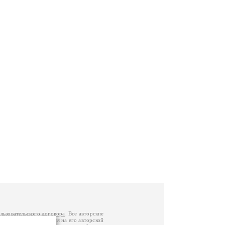
льзовательского договора
. Все авторские
у вы можете обратиться на его авторской