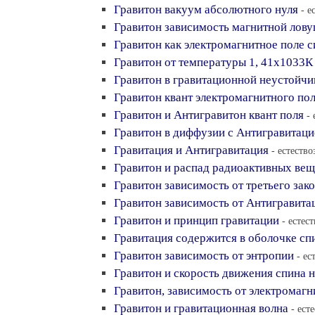
Гравитон вакуум абсолютного нуля
- е
Гравитон зависимость магнитной лов
Гравитон как электромагнитное поле с
Гравитон от температуры 1, 41x1033К
Гравитон в гравитационной неустойчи
Гравитон квант электромагнитного по
Гравитон и Антигравитон квант поля
-
Гравитон в диффузии с Антигравитаци
Гравитация и Антигравитация
- естество
Гравитон и распад радиоактивных вещ
Гравитон зависимость от третьего зак
Гравитон зависимость от Антигравита
Гравитон и принцип гравитации
- естес
Гравитация содержится в оболочке сп
Гравитон зависимость от энтропии
- ес
Гравитон и скорость движения спина н
Гравитон, зависимость от электромаг
Гравитон и гравитационная волна
- ест