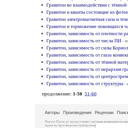
Гравитон во взаимодействии с тёмной
Гравитон и кванты состоящие из фото
Гравитон электромагнитная сила и те
Гравитон и торможение покоящихся ч
Гравитон, зависимость от плотности р
Гравитон, зависимость от числа ПИ
- е
Гравитон, зависимость от силы Корио
Гравитон, зависимость от глаза конвек
Гравитон, зависимость от тёмной мат
Гравитон, зависимость от иерархии гр
Гравитон, зависимость от центрострем
Гравитон, зависимость от структуры
- 
продолжение:
1-50
51-60
Авторы
Произведения
Рецензии
Поис
Портал Проза.ру предоставляет авторам возможность св
права на произведения принадлежат авторам и охраняют