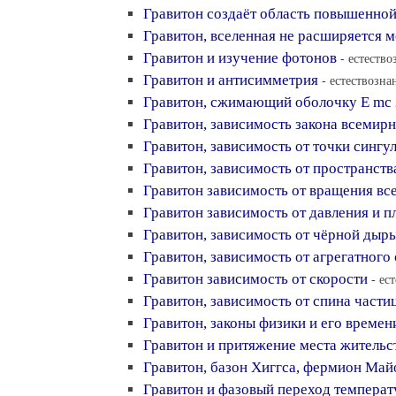
Гравитон создаёт область повышенной
Гравитон, вселенная не расширяется 
Гравитон и изучение фотонов
- естество
Гравитон и антисимметрия
- естествозна
Гравитон, сжимающий оболочку E mс 
Гравитон, зависимость закона всемирн
Гравитон, зависимость от точки сингу
Гравитон, зависимость от пространст
Гравитон зависимость от вращения вс
Гравитон зависимость от давления и п
Гравитон, зависимость от чёрной дыр
Гравитон, зависимость от агрегатного
Гравитон зависимость от скорости
- ес
Гравитон, зависимость от спина части
Гравитон, законы физики и его времен
Гравитон и притяжение места жительс
Гравитон, базон Хиггса, фермион Май
Гравитон и фазовый переход темпера