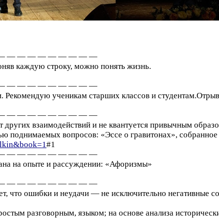
— — — — — — — — — —
няв каждую строку, можно понять жизнь.
— — — — — — — — — —
. Рекомендую ученикам старших классов и студентам.Отрыв
— — — — — — — — — —
т других взаимодействий и не квантуется привычным образо
тью поднимаемых вопросов: «Эссе о гравитонах», собранное 
molkin&book=1
#1
— — — — — — — — — —
вана на опыте и рассуждении: «Афоризмы»
— — — — — — — — — —
т, что ошибки и неудачи — не исключительно негативные с
ростым разговорным, языком; на основе анализа историчес