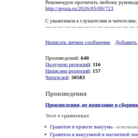
Рекомендую прочитать любому руководи
http://proza.ru/2026/05/09/723
С уважением к слушателям и читателям,
— — — — — — — — — — — — — — 
Написать личное сообщение
Добавить 
Произведений:
640
Получено рецензий
:
116
Написано рецензий
:
157
Читателей
:
30583
Произведения
Произведения, не вошедшие в сборни
Эссе о гравитонах
Гравитон в приюте вакуума
- естествозн
Гравитон в вакуумной и магнитной ло