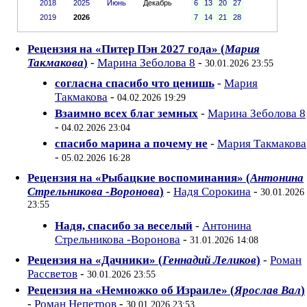
2018
2025
Июнь
Декабрь
6
13
20
27
2019
2026
7
14
21
28
Рецензия на «Питер Пэн 2027 года» (
Мария
Такмакова
)
-
Марина Зеболова 8
-
30.01.2026 23:55
согласна спасибо что ценишь
-
Мария
Такмакова
-
04.02.2026 19:29
Взаимно всех благ земных
-
Марина Зеболова 8
-
04.02.2026 23:04
спасибо марина а почему не
-
Мария Такмакова
-
05.02.2026 16:28
Рецензия на «Рыбацкие воспоминания» (
Антонина
Стрельникова -Воронова
)
-
Надя Сорокина
-
30.01.2026
23:55
Надя, спасибо за веселый
-
Антонина
Стрельникова -Воронова
-
31.01.2026 14:08
Рецензия на «Дачники» (
Геннадий Леликов
)
-
Роман
Рассветов
-
30.01.2026 23:55
Рецензия на «Немножко об Израиле» (
Ярослав Вал
)
-
Роман Непетров
-
30.01.2026 23:53