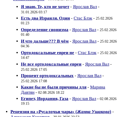
Я знаю. Те, кто не хочет
-
Ярослав Вал
-
31.01.2026 03:17
Есть два Израиля. Один
-
Стас Блэк
-
25.02.2026
01:23
Определение сионизма
-
Ярослав Вал
-
25.02.2026
01:40
И что дальше??? В чём
-
Ярослав Вал
-
25.02.2026
04:36
Ортодоксальные евреи не
-
Стас Блэк
-
25.02.2026
14:47
Не все ортодоксальные евреи
-
Ярослав Вал
-
25.02.2026 17:05
Процент ортодоксальных
-
Ярослав Вал
-
25.02.2026 17:08
Какие бы не были причины для
-
Марина
Давтян
-
02.08.2026 18:22
Египет, Иордания, Газа
-
Ярослав Вал
-
02.08.2026
19:15
Рецензия на «Русалочьи чары» (
Жанна Ушакова
)
-
Александр Кочетков
-