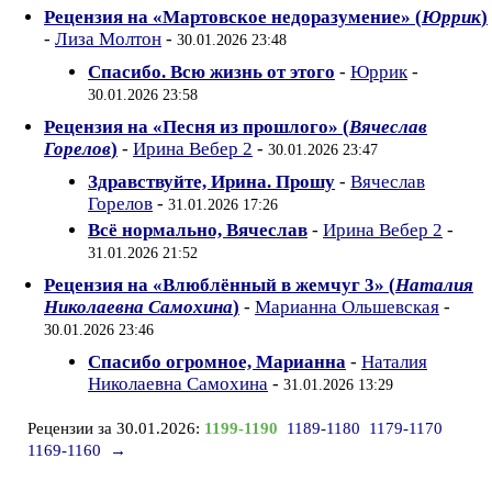
Рецензия на «Мартовское недоразумение» (
Юррик
)
-
Лиза Молтон
-
30.01.2026 23:48
Спасибо. Всю жизнь от этого
-
Юррик
-
30.01.2026 23:58
Рецензия на «Песня из прошлого» (
Вячеслав
Горелов
)
-
Ирина Вебер 2
-
30.01.2026 23:47
Здравствуйте, Ирина. Прошу
-
Вячеслав
Горелов
-
31.01.2026 17:26
Всё нормально, Вячеслав
-
Ирина Вебер 2
-
31.01.2026 21:52
Рецензия на «Влюблённый в жемчуг 3» (
Наталия
Николаевна Самохина
)
-
Марианна Ольшевская
-
30.01.2026 23:46
Спасибо огромное, Марианна
-
Наталия
Николаевна Самохина
-
31.01.2026 13:29
Рецензии за 30.01.2026:
1199-1190
1189-1180
1179-1170
1169-1160
→