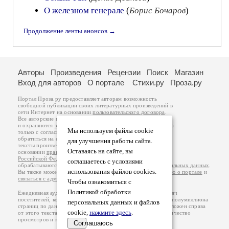
О железном генерале
(
Борис Бочаров
)
Продолжение ленты анонсов →
Авторы
Произведения
Рецензии
Поиск
Магазин
Вход для авторов
О портале
Стихи.ру
Проза.ру
Портал Проза.ру предоставляет авторам возможность
свободной публикации своих литературных произведений в
сети Интернет на основании
пользовательского договора
.
Все авторские права на произведения принадлежат авторам
и охраняются
законом
. Перепечатка произведений возможна
Мы используем файлы cookie
только с согласия его автора, к которому вы можете
обратиться на его авторской странице. Ответственность за
для улучшения работы сайта.
тексты произведений авторы несут самостоятельно на
Оставаясь на сайте, вы
основании
правил публикации
и
законодательства
Российской Федерации
. Данные пользователей
соглашаетесь с условиями
обрабатываются на основании
Политики обработки персональных данных
.
использования файлов cookies.
Вы также можете посмотреть более подробную
информацию о портале
и
связаться с администрацией
.
Чтобы ознакомиться с
Политикой обработки
Ежедневная аудитория портала Проза.ру – порядка 100 тысяч
посетителей, которые в общей сумме просматривают более полумиллиона
персональных данных и файлов
страниц по данным счетчика посещаемости, который расположен справа
cookie,
нажмите здесь
.
от этого текста. В каждой графе указано по две цифры: количество
просмотров и количество посетителей.
Соглашаюсь