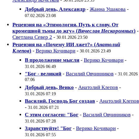
30.01.2026 23:53
Добрый день, Александр
-
Жанна Ушакова
-
07.02.2026 23:08
Рецензия на «Этимология. Путь к слову. От
кромешной тьмы до жгу» (
Вячеслав Нескоромных
)
-
Светлана Север 2
-
30.01.2026 23:50
Рецензия на «Почему ИИ лжет?» (
Анатолий
Клепов
)
-
Верико Кочивари
-
30.01.2026 23:49
В продолжение мысли
-
Верико Кочивари
-
31.01.2026 06:49
"Бог - великий
-
Василий Овчинников
-
31.01.2026
07:06
Добрый день, Веико
-
Анатолий Клепов
-
31.01.2026 07:19
Василий. Господь Бог создав
-
Анатолий Клепов
-
31.01.2026 07:21
С этим согласен: "Бог
-
Василий Овчинников
-
31.01.2026 07:28
Здравствуйте! "Бог
-
Верико Кочивари
-
31.01.2026 07:55