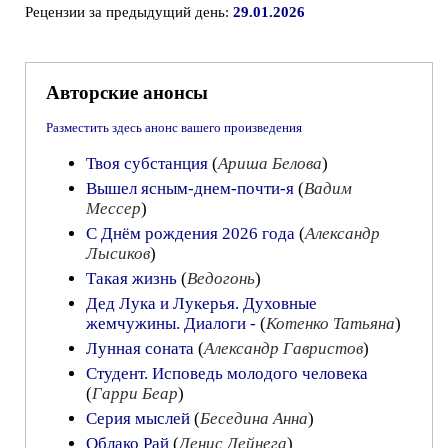
Рецензии за предыдущий день:
29.01.2026
Авторские анонсы
Разместить здесь анонс вашего произведения
Твоя субстанция
(
Ариша Белова
)
Вышел ясным-днем-почти-я
(
Вадим
Мессер
)
С Днём рождения 2026 года
(
Александр
Лысиков
)
Такая жизнь
(
Ведогонь
)
Дед Лука и Лукерья. Духовные
жемчужины. Диалоги -
(
Котенко Татьяна
)
Лунная соната
(
Александр Гавристов
)
Cтудент. Исповедь молодого человека
(
Гарри Беар
)
Серия мыслей
(
Беседина Анна
)
Облако Рай
(
Денис Дейнега
)