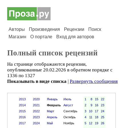
Авторы
Произведения
Рецензии
Поиск
Магазин
О портале
Вход для авторов
Полный список рецензий
На странице отображаются рецензии,
опубликованные 20.02.2026 в обратном порядке с
1336 по 1327
Показывать в виде списка
|
Развернуть сообщения
2013
2020
Январь
Июль
1
8
15
22
2014
2021
Февраль
Август
2
9
16
23
2015
2022
Март
Сентябрь
3
10
17
24
2016
2023
Апрель
Октябрь
4
11
18
25
2017
2024
Май
Ноябрь
5
12
19
26