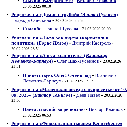
Спасибо Валерий! Это
-
Виталий Агафонов
-
23.06.2026 00:10
Рецензия на «Домик с трубой» (
Элина Шуваева
)
-
Надежда Опескина
-
20.02.2026 23:52
Спасибо
-
Элина Шуваева
-
21.02.2026 20:00
Рецензия на «Ложь как норма современной
политики» (
Борис Ихлов
)
-
Дмитрий Кастрель
-
20.02.2026 23:51
Рецензия на «Ангел-хранитель» (
Владимир
Левченко-Барнаул
)
-
Олег Шах-Гусейнов
-
20.02.2026
23:51
Приветствую, Олег! Очень рад
-
Владимир
Левченко-Барнаул
-
21.02.2026 17:17
Рецензия на «Маленькая беседа с нейросетью от 10.
09. 2025» (
Виктор Томилов
)
-
Деев Павел
-
20.02.2026
23:50
Павел, спасибо за рецензию
-
Виктор Томилов
-
21.02.2026 06:53
Рецензия на «Февраль в застывшем Кенигсберге»