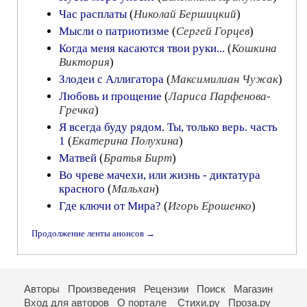
Час расплаты
(
Николай Бершицкий
)
Мысли о патриотизме
(
Сергей Горцев
)
Когда меня касаются твои руки...
(
Кошкина
Виктория
)
Злодеи с Аллигатора
(
Максимилиан Чужак
)
Любовь и прощение
(
Лариса Парфенова-
Гречка
)
Я всегда буду рядом. Ты, только верь. часть
1
(
Екатерина Полухина
)
Матвей
(
Братья Бирт
)
Во чреве мачехи, или жизнь - диктатура
красного
(
Мальхан
)
Где ключи от Мира?
(
Игорь Ерошенко
)
Продолжение ленты анонсов →
Авторы
Произведения
Рецензии
Поиск
Магазин
Вход для авторов
О портале
Стихи.ру
Проза.ру