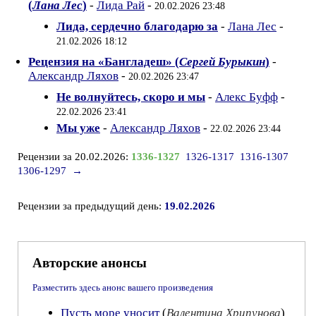
(
Лана Лес
)
-
Лида Рай
-
20.02.2026 23:48
Лида, сердечно благодарю за
-
Лана Лес
-
21.02.2026 18:12
Рецензия на «Бангладеш» (
Сергей Бурыкин
)
-
Александр Ляхов
-
20.02.2026 23:47
Не волнуйтесь, скоро и мы
-
Алекс Буфф
-
22.02.2026 23:41
Мы уже
-
Александр Ляхов
-
22.02.2026 23:44
Рецензии за 20.02.2026:
1336-1327
1326-1317
1316-1307
1306-1297
→
Рецензии за предыдущий день:
19.02.2026
Авторские анонсы
Разместить здесь анонс вашего произведения
Пусть море уносит
(
Валентина Хрипунова
)