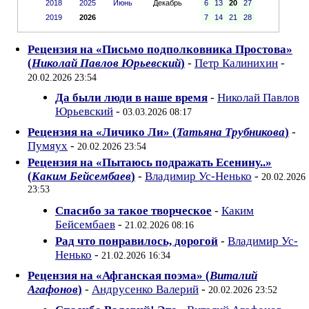
2018
2025
Июнь
Декабрь
6
13
20
27
2019
2026
7
14
21
28
Рецензия на «Письмо подполковника Простова»
(
Николай Павлов Юрьевский
)
-
Петр Калинихин
-
20.02.2026 23:54
Да были люди в наше время
-
Николай Павлов
Юрьевский
-
03.03.2026 08:17
Рецензия на «Личико Ли» (
Татьяна Трубникова
)
-
Пумяух
-
20.02.2026 23:54
Рецензия на «Пытаюсь подражать Есенину..»
(
Каким Бейсембаев
)
-
Владимир Ус-Ненько
-
20.02.2026
23:53
Спасибо за такое творческое
-
Каким
Бейсембаев
-
21.02.2026 08:16
Рад что понравилось, дорогой
-
Владимир Ус-
Ненько
-
21.02.2026 16:34
Рецензия на «Афганская поэма» (
Виталий
Агафонов
)
-
Андрусенко Валерий
-
20.02.2026 23:52