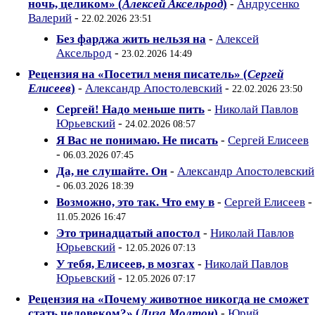
ночь, целиком» (
Алексей Аксельрод
)
-
Андрусенко
Валерий
-
22.02.2026 23:51
Без фарджа жить нельзя на
-
Алексей
Аксельрод
-
23.02.2026 14:49
Рецензия на «Посетил меня писатель» (
Сергей
Елисеев
)
-
Александр Апостолевский
-
22.02.2026 23:50
Сергей! Надо меньше пить
-
Николай Павлов
Юрьевский
-
24.02.2026 08:57
Я Вас не понимаю. Не писать
-
Сергей Елисеев
-
06.03.2026 07:45
Да, не слушайте. Он
-
Александр Апостолевский
-
06.03.2026 18:39
Возможно, это так. Что ему в
-
Сергей Елисеев
-
11.05.2026 16:47
Это тринадцатый апостол
-
Николай Павлов
Юрьевский
-
12.05.2026 07:13
У тебя, Елисеев, в мозгах
-
Николай Павлов
Юрьевский
-
12.05.2026 07:17
Рецензия на «Почему животное никогда не сможет
стать человеком?» (
Лиза Молтон
)
-
Юрий