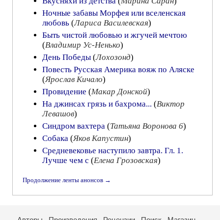
Вкусняхи из детства
(
Марина Саран
)
Ночные забавы Морфея или вселенская
любовь
(
Лариса Василевская
)
Быть чистой любовью и жгучей мечтою
(
Владимир Ус-Ненько
)
День Победы
(
Лохозонд
)
Повесть Русская Америка вояж по Аляске
(
Ярослав Кичало
)
Провидение
(
Макар Донской
)
На джинсах грязь и бахрома...
(
Виктор
Левашов
)
Синдром вахтера
(
Татьяна Воронова 6
)
Собака
(
Яков Капустин
)
Средневековье наступило завтра. Гл. 1.
Лучше чем с
(
Елена Грозовская
)
Продолжение ленты анонсов →
Авторы
Произведения
Рецензии
Поиск
Магазин