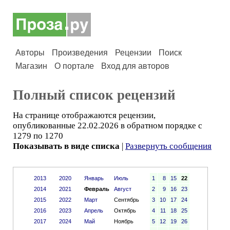
Авторы
Произведения
Рецензии
Поиск
Магазин
О портале
Вход для авторов
Полный список рецензий
На странице отображаются рецензии,
опубликованные 22.02.2026 в обратном порядке с
1279 по 1270
Показывать в виде списка
|
Развернуть сообщения
2013
2020
Январь
Июль
1
8
15
22
2014
2021
Февраль
Август
2
9
16
23
2015
2022
Март
Сентябрь
3
10
17
24
2016
2023
Апрель
Октябрь
4
11
18
25
2017
2024
Май
Ноябрь
5
12
19
26