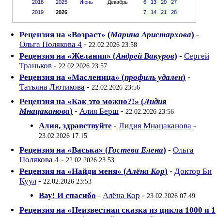
2018
2025
Июнь
Декабрь
6
13
20
27
2019
2026
7
14
21
28
Рецензия на «Возраст» (
Марина Аристархова
)
-
Ольга Полякова 4
-
22.02.2026 23:58
Рецензия на «Желания» (
Андрей Вакуров
)
-
Сергей
Траньков
-
22.02.2026 23:57
Рецензия на «Масленица» (
профиль удален
)
-
Татьяна Лютикова
-
22.02.2026 23:56
Рецензия на «Как это можно?!» (
Лидия
Мнацаканова
)
-
Алия Берш
-
22.02.2026 23:56
Алия, здравствуйте
-
Лидия Мнацаканова
-
23.02.2026 17:15
Рецензия на «Васька» (
Гостева Елена
)
-
Ольга
Полякова 4
-
22.02.2026 23:53
Рецензия на «Найди меня» (
Алёна Кор
)
-
Доктор Би
Куул
-
22.02.2026 23:53
Вау! И спасибо
-
Алёна Кор
-
23.02.2026 07:49
Рецензия на «Неизвестная сказка из цикла 1000 и 1