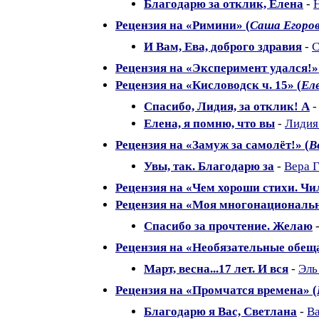
Благодарю за отклик, Елена
-
Рецензия на «Римини» (
Саша Егоро
И Вам, Ева, доброго здравия
-
С
Рецензия на «Эксперимент удался!»
Рецензия на «Кисловодск ч. 15» (
Ел
Спасибо, Лидия, за отклик! А
Елена, я помню, что вы
-
Лидия
Рецензия на «Замуж за самолёт!» (
В
Увы, так. Благодарю за
-
Вера 
Рецензия на «Чем хороши стихи. Чил
Рецензия на «Моя многонациональн
Спасибо за прочтение. Желаю
Рецензия на «Необязательные обещ
Март, весна...17 лет. И вся
-
Эль
Рецензия на «Промчатся времена» (
Благодарю я Вас, Светлана
-
В