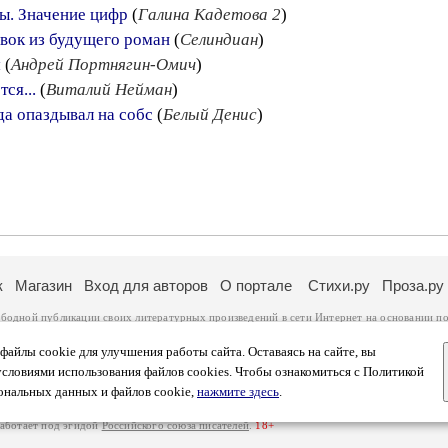
ы. Значение цифр
(
Галина Кадетова 2
)
вок из будущего роман
(
Селиндиан
)
м
(
Андрей Портнягин-Омич
)
ся...
(
Виталий Нейман
)
да опаздывал на собс
(
Белый Денис
)
к
Магазин
Вход для авторов
О портале
Стихи.ру
Проза.ру
ободной публикации своих литературных произведений в сети Интернет на основании
по
ся
законом
. Перепечатка произведений возможна только с согласия его автора, к котором
ры несут самостоятельно на основании
правил публикации
и
законодательства Российско
айлы cookie для улучшения работы сайта. Оставаясь на сайте, вы
ональных данных
. Вы также можете посмотреть более подробную
информацию о портал
условиями использования файлов cookies. Чтобы ознакомиться с Политикой
тысяч посетителей, которые в общей сумме просматривают более полумиллиона страниц 
ональных данных и файлов cookie,
нажмите здесь
.
афе указано по две цифры: количество просмотров и количество посетителей.
работает под эгидой
Российского союза писателей
.
18+