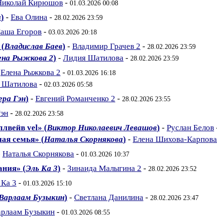
Николай Кирюшов
-
01.03.2026 00:08
в
)
-
Ева Олина
-
28.02.2026 23:59
аша Егоров
-
03.03.2026 20:18
 (
Владислав Баев
)
-
Владимир Грачев 2
-
28.02.2026 23:59
ена Рыжкова 2
)
-
Лидия Шатилова
-
28.02.2026 23:59
-
Елена Рыжкова 2
-
01.03.2026 16:18
 Шатилова
-
02.03.2026 05:58
ера Гэн
)
-
Евгений Романченко 2
-
28.02.2026 23:55
Гэн
-
28.02.2026 23:58
лвейв vel» (
Виктор Николаевич Левашов
)
-
Руслан Белов
ая семья» (
Наталья Скорнякова
)
-
Елена Шихова-Карпова
-
Наталья Скорнякова
-
01.03.2026 10:37
ания» (
Эль Ка 3
)
-
Зинаида Малыгина 2
-
28.02.2026 23:52
 Ка 3
-
01.03.2026 15:10
Варлаам Бузыкин
)
-
Светлана Данилина
-
28.02.2026 23:47
арлаам Бузыкин
-
01.03.2026 08:55