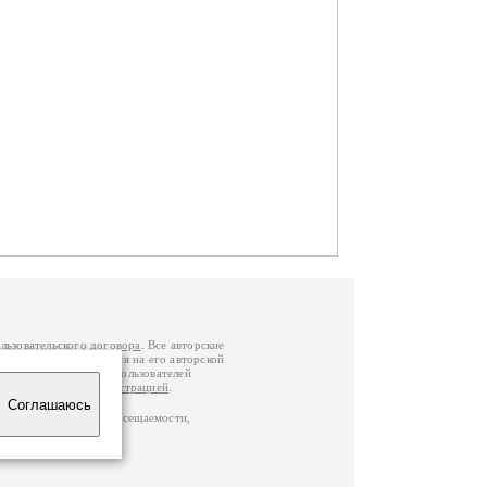
льзовательского договора
. Все авторские
у вы можете обратиться на его авторской
й Федерации
. Данные пользователей
е
и
связаться с администрацией
.
Соглашаюсь
по данным счетчика посещаемости,