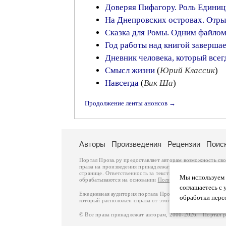
Доверяя Пифагору. Роль Единиц
На Днепровских островах. Отры
Сказка для Ромы. Одним файло
Год работы над книгой завершает
Дневник человека, который всег
Смысл жизни
(
Юрий Классик
)
Навсегда
(
Вик Ша
)
Продолжение ленты анонсов →
Авторы
Произведения
Рецензии
Поис
Портал Проза.ру предоставляет авторам возможность св
права на произведения принадлежат авторам и охраняют
странице. Ответственность за тексты произведений авто
Мы используем ф
обрабатываются на основании
Политики обработки перс
соглашаетесь с 
Ежедневная аудитория портала Проза.ру – порядка 100 
обработки перс
который расположен справа от этого текста. В каждой гр
© Все права принадлежат авторам, 2000-2026. Портал 