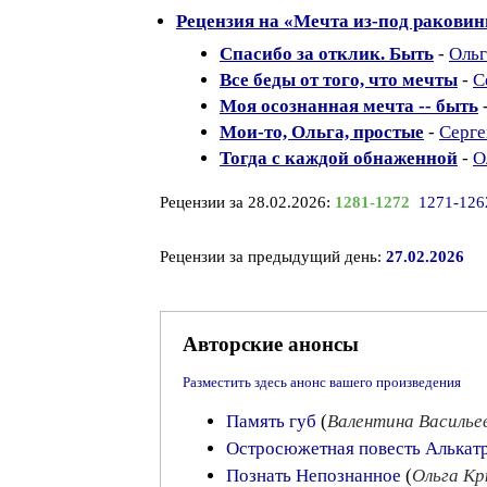
Рецензия на «Мечта из-под раковин
Спасибо за отклик. Быть
-
Оль
Все беды от того, что мечты
-
С
Моя осознанная мечта -- быть
Мои-то, Ольга, простые
-
Серге
Тогда с каждой обнаженной
-
О
Рецензии за 28.02.2026:
1281-1272
1271-126
Рецензии за предыдущий день:
27.02.2026
Авторские анонсы
Разместить здесь анонс вашего произведения
Память губ
(
Валентина Василье
Остросюжетная повесть Алькат
Познать Непознанное
(
Ольга Кр