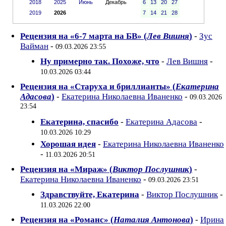
2018
2025
Июнь
Декабрь
6
13
20
27
2019
2026
7
14
21
28
Рецензия на «6-7 марта на БВ» (
Лев Вишня
)
-
Зус
Вайман
-
09.03.2026 23:55
Ну примерно так. Похоже, что
-
Лев Вишня
-
10.03.2026 03:44
Рецензия на «Старуха и бриллианты» (
Екатерина
Адасова
)
-
Екатерина Николаевна Иваненко
-
09.03.2026
23:54
Екатерина, спасибо
-
Екатерина Адасова
-
10.03.2026 10:29
Хорошая идея
-
Екатерина Николаевна Иваненко
-
11.03.2026 20:51
Рецензия на «Мираж» (
Виктор Послушник
)
-
Екатерина Николаевна Иваненко
-
09.03.2026 23:51
Здравствуйте, Екатерина
-
Виктор Послушник
-
11.03.2026 22:00
Рецензия на «Романс» (
Наталия Антонова
)
-
Ирина