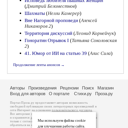
Исповедь любителя пышных женщин
(
Дмитрий Беломестнов
)
Шахматы
(
Нелли Камерер
)
Вне Нагорной проповеди
(
Алексей
Никаноров 2
)
Территория дискуссий
(
Леонид Корнейчук
)
Гоноратин Oтрывок I
(
Татьяна Соколовская
2
)
41. Юмор от ИИ на статью 39
(
Алис Сила
)
Продолжение ленты анонсов →
Авторы
Произведения
Рецензии
Поиск
Магазин
Вход для авторов
О портале
Стихи.ру
Проза.ру
Портал Проза.ру предоставляет авторам возможность
свободной публикации своих литературных произведений в
сети Интернет на основании
пользовательского договора
.
Все авторские права на произведения принадлежат авторам
и охраняются
законом
. Перепечатка произведений возможна
Мы используем файлы cookie
только с согласия его автора, к которому вы можете
обратиться на его авторской странице. Ответственность за
для улучшения работы сайта.