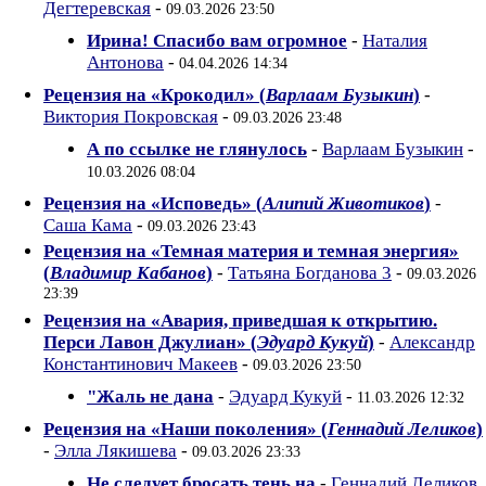
Дегтеревская
-
09.03.2026 23:50
Ирина! Спасибо вам огромное
-
Наталия
Антонова
-
04.04.2026 14:34
Рецензия на «Крокодил» (
Варлаам Бузыкин
)
-
Виктория Покровская
-
09.03.2026 23:48
А по ссылке не глянулось
-
Варлаам Бузыкин
-
10.03.2026 08:04
Рецензия на «Исповедь» (
Алипий Животиков
)
-
Саша Кама
-
09.03.2026 23:43
Рецензия на «Темная материя и темная энергия»
(
Владимир Кабанов
)
-
Татьяна Богданова 3
-
09.03.2026
23:39
Рецензия на «Авария, приведшая к открытию.
Перси Лавон Джулиан» (
Эдуард Кукуй
)
-
Александр
Константинович Макеев
-
09.03.2026 23:50
"Жаль не дана
-
Эдуард Кукуй
-
11.03.2026 12:32
Рецензия на «Наши поколения» (
Геннадий Леликов
)
-
Элла Лякишева
-
09.03.2026 23:33
Не следует бросать тень на
-
Геннадий Леликов