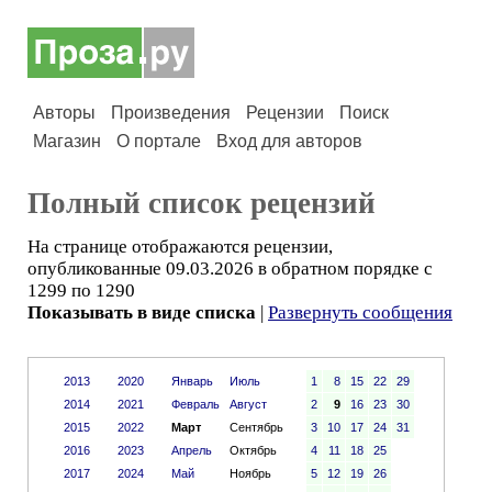
Авторы
Произведения
Рецензии
Поиск
Магазин
О портале
Вход для авторов
Полный список рецензий
На странице отображаются рецензии,
опубликованные 09.03.2026 в обратном порядке с
1299 по 1290
Показывать в виде списка
|
Развернуть сообщения
2013
2020
Январь
Июль
1
8
15
22
29
2014
2021
Февраль
Август
2
9
16
23
30
2015
2022
Март
Сентябрь
3
10
17
24
31
2016
2023
Апрель
Октябрь
4
11
18
25
2017
2024
Май
Ноябрь
5
12
19
26