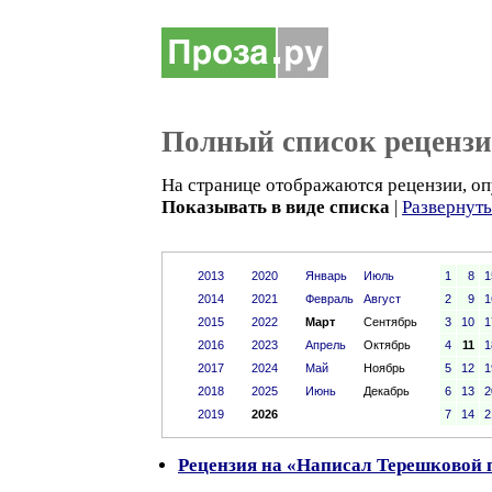
Полный список реценз
На странице отображаются рецензии, оп
Показывать в виде списка
|
Развернут
2013
2020
Январь
Июль
1
8
1
2014
2021
Февраль
Август
2
9
1
2015
2022
Март
Сентябрь
3
10
1
2016
2023
Апрель
Октябрь
4
11
1
2017
2024
Май
Ноябрь
5
12
1
2018
2025
Июнь
Декабрь
6
13
2
2019
2026
7
14
2
Рецензия на «Написал Терешковой 