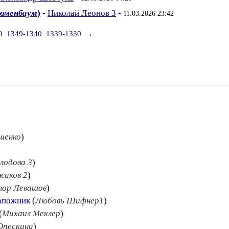
люменбаум
)
-
Николай Леонов 3
-
11.03.2026 23:42
0
1349-1340
1339-1330
→
шенко
)
лодова 3
)
жаков 2
)
тор Левашов
)
сапожник
(
Любовь Шифнер1
)
(
Михаил Меклер
)
Опескина
)