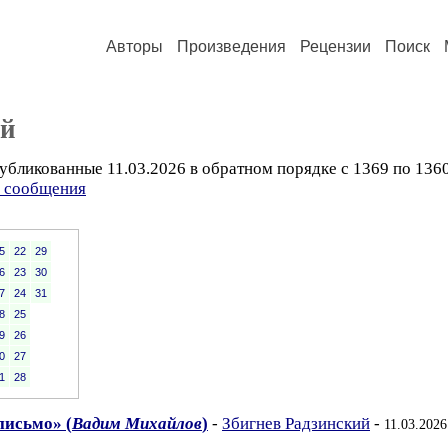
Авторы
Произведения
Рецензии
Поиск
ий
убликованные 11.03.2026 в обратном порядке с 1369 по 136
ь сообщения
5
22
29
6
23
30
7
24
31
8
25
9
26
0
27
1
28
письмо» (
Вадим Михайлов
)
-
Збигнев Радзинский
-
11.03.2026