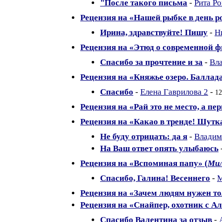
"После такого письма
-
Рита Р
Рецензия на «Нашей рыбке в день р
Ирина, здравствуйте! Пишу
-
Н
Рецензия на «Этюд о современной ф
Спасибо за прочтение и за
-
Вл
Рецензия на «Княжье озеро. Баллада
Спасибо
-
Елена Гаврилова 2
-
12
Рецензия на «Рай это не место, а пе
Рецензия на «Какао в тренде! Шутка
Не буду отрицать: да я
-
Владим
На Ваш ответ опять улыбаюсь
Рецензия на «Вспоминая папу» (
Мил
Спасибо, Галина! Весеннего
-
М
Рецензия на «Зачем людям нужен то
Рецензия на «Снайпер, охотник с Ал
Спасибо Валентина за отзыв
-