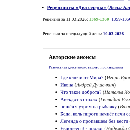
Рецензия на «Два сердца» (
Весса Б
Рецензии за 11.03.2026:
1369-1360
1359-135
Рецензии за предыдущий день:
10.03.2026
Авторские анонсы
Разместить здесь анонс вашего произведения
Где ключи от Мира?
(
Игорь Еро
Икона
(
Андрей Душечкин
)
Что такое доброта?
(
Наталья Хо
Анекдот в стихах
(
Геннадий Ры
пошёл я утром на рыбалку
(
Вик
Беда, коль пироги начнёт печи 
Легенда о пропавшем без вести
Европеец 3 - пролог
(
Надежда 