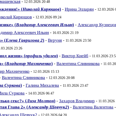
омашевская
-
12.03.2026 20:48
ождения!» (
Николай Кирюшов
)
-
Ирина Элларян
-
12.03.2026 
иколай Кирюшов
-
12.03.2026 09:24
изике» (
Владимир Алексеевич Ильин
)
-
Александр Кузнецо
адимир Алексеевич Ильин
-
16.03.2026 21:19
» (
Елена Гаврилова 2
)
-
Веруня
-
11.03.2026 23:50
.03.2026 23:26
риод жизни» (
профиль удален
)
-
Виктор Кнейб
-
11.03.2026 23:5
» (
Владимир Махниченко
)
-
Валентина Сливникова
-
11.03.2
ир Махниченко
-
12.03.2026 15:13
-
Валентина Сливникова
-
12.03.2026 20:08
а Суркова
)
-
Галина Михалева
-
11.03.2026 23:47
ила Суркова
-
14.03.2026 06:47
лько секс?» (
Лиза Молтон
)
-
Захаров Владимир
-
11.03.2026
тая Глава 2» (
Александр Шевчук2
)
-
Валентина Валентова
Александр Шевчук2
-
12.03.2026 04:20