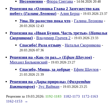
Несомненно
-
Флора Снегава
-
14.04.2026 20:48
Рецензия на «Олюшка Глава 2 Замужество как
побег» (
Галина Леонова
)
-
Алия Берш
-
19.03.2026 23:37
Увы. Не радостно пока что
-
Галина Леонова
-
20.03.2026 12:43
Рецензия на «Иван Бунин. Часть третья» (
Наталья
Скорнякова
)
-
Владимир Грачев 2
-
19.03.2026 23:33
Спасибо! Рада отзыву
-
Наталья Скорнякова
-
20.03.2026 07:36
Рецензия на «Как-то раз...» (
Ефим Шаулов
)
-
Михаил Бильковский
-
19.03.2026 23:27
Спасибо, Миша, за добрые
-
Ефим Шаулов
-
21.03.2026 21:39
Рецензия на «Дары природы» (
Фахретдин
Биктимиров
)
-
Зус Вайман
-
19.03.2026 23:25
Рецензии за 19.03.2026:
1192-1183
1182-1173
1172-1163
1162-1153
→