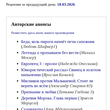
Рецензии за предыдущий день:
18.03.2026
Авторские анонсы
Разместить здесь анонс вашего произведения
Беда, коль пироги начнёт печи сапожник
(
Любовь Шифнер1
)
Легенда о пропавшем без вести
(
Михаил
Меклер
)
Европеец 3 - пролог
(
Надежда Опескина
)
Юмористический рассказ Свинец в золотом
напылении
(
Ярослав Кичало
)
Мясников против Малышевой. Стоит ли
верить во всём
(
Александр Смирнов 83
)
Признание в любви
(
Татьяна Глебова 3
)
Деревня Морока. Глава первая
(
Эрнест
Марцелл
)
Саламандра
(
Алик Абдурахманов
)