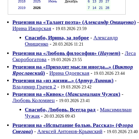
2018
2025
Июнь
Декабрь
6
13
20
27
2019
2026
7
14
21
28
Рецензия на «Талант поэта» (
Александр Онищенко
)
-
Ирина Ижорская
-
19.03.2026 23:59
Спасибо, Ирина, за доброе
-
Александр
Онищенко
-
20.03.2026 11:21
Рецензия на «Любовь философия» (
Наунет
)
-
Леса
Скоробогатова
-
19.03.2026 23:55
Рецензия на «Приходят мысли иногда...» (
Виктор
Ярославский
)
-
Ирина Одоевская
-
19.03.2026 23:44
Рецензия на «из жизни...» (
Артур Линник
)
-
Владимир Грачев 2
-
19.03.2026 23:42
Рецензия на «Кивок» (
Максимилиан Чужак
)
-
Любовь Коломиец
-
19.03.2026 23:41
Спасибо, Любовь. Всегда рад
-
Максимилиан
Чужак
-
20.03.2026 09:43
Рецензия на «Испытание болью. Рассказ» (
Флора
Снегава
)
-
Алексей Антонов-Крымский
-
19.03.2026 23:40