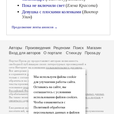
Пока не включили свет
(
Елена Красота
)
Девушка с плоскими коленками
(
Виктор
Улин
)
Продолжение ленты анонсов →
Авторы
Произведения
Рецензии
Поиск
Магазин
Вход для авторов
О портале
Стихи.ру
Проза.ру
Портал Проза.ру предоставляет авторам возможность
свободной публикации своих литературных произведений в
сети Интернет на основании
пользовательского договора
.
Все авторские права на произведения принадлежат авторам
и охраняются
законом
. Перепечатка произведений возможна
Мы используем файлы cookie
только с согласия его автора, к которому вы можете
обратиться на его авторской странице. Ответственность за
для улучшения работы сайта.
тексты произведений авторы несут самостоятельно на
Оставаясь на сайте, вы
основании
правил публикации
и
законодательства
Российской Федерации
. Данные пользователей
соглашаетесь с условиями
обрабатываются на основании
Политики обработки персональных данных
.
использования файлов cookies.
Вы также можете посмотреть более подробную
информацию о портале
и
связаться с администрацией
.
Чтобы ознакомиться с
Политикой обработки
Ежедневная аудитория портала Проза.ру – порядка 100 тысяч
посетителей, которые в общей сумме просматривают более полумиллиона
персональных данных и файлов