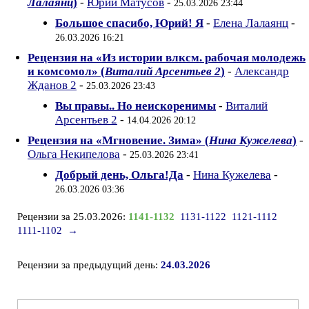
Лалаянц
)
-
Юрий Матусов
-
25.03.2026 23:44
Большое спасибо, Юрий! Я
-
Елена Лалаянц
-
26.03.2026 16:21
Рецензия на «Из истории влксм. рабочая молодежь
и комсомол» (
Виталий Арсентьев 2
)
-
Александр
Жданов 2
-
25.03.2026 23:43
Вы правы.. Но неискоренимы
-
Виталий
Арсентьев 2
-
14.04.2026 20:12
Рецензия на «Мгновение. Зима» (
Нина Кужелева
)
-
Ольга Некипелова
-
25.03.2026 23:41
Добрый день, Ольга!Да
-
Нина Кужелева
-
26.03.2026 03:36
Рецензии за 25.03.2026:
1141-1132
1131-1122
1121-1112
1111-1102
→
Рецензии за предыдущий день:
24.03.2026