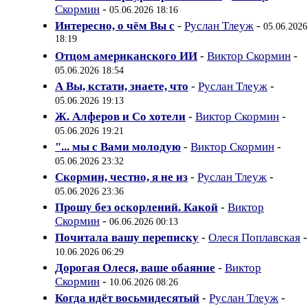
Скормин
-
05.06.2026 18:16
Интересно, о чём Вы с
-
Руслан Тлеуж
-
05.06.2026
18:19
Отцом американского ИИ
-
Виктор Скормин
-
05.06.2026 18:54
А Вы, кстати, знаете, что
-
Руслан Тлеуж
-
05.06.2026 19:13
Ж. Алферов и Со хотели
-
Виктор Скормин
-
05.06.2026 19:21
"... мы с Вами молодую
-
Виктор Скормин
-
05.06.2026 23:32
Скормин, честно, я не из
-
Руслан Тлеуж
-
05.06.2026 23:36
Прошу без оскорлений. Какой
-
Виктор
Скормин
-
06.06.2026 00:13
Почитала вашу переписку
-
Олеся Поплавская
-
10.06.2026 06:29
Дорогая Олеся, ваше обаяние
-
Виктор
Скормин
-
10.06.2026 08:26
Когда идёт восьмидесятый
-
Руслан Тлеуж
-