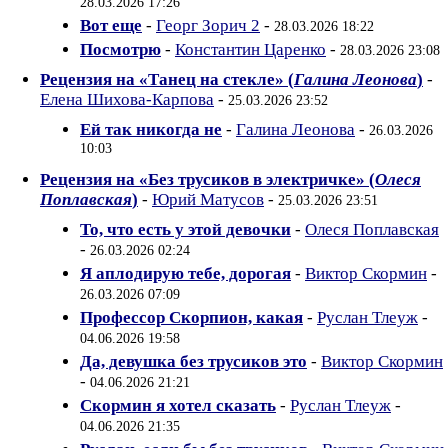
28.03.2026 17:26
Вот еще
-
Георг Зорич 2
-
28.03.2026 18:22
Посмотрю
-
Константин Царенко
-
28.03.2026 23:08
Рецензия на «Танец на стекле» (
Галина Леонова
)
-
Елена Шихова-Карпова
-
25.03.2026 23:52
Ей так никогда не
-
Галина Леонова
-
26.03.2026
10:03
Рецензия на «Без трусиков в электричке» (
Олеся
Поплавская
)
-
Юрий Матусов
-
25.03.2026 23:51
То, что есть у этой девочки
-
Олеся Поплавская
-
26.03.2026 02:24
Я аплодирую тебе, дорогая
-
Виктор Скормин
-
26.03.2026 07:09
Профессор Скорпион, какая
-
Руслан Тлеуж
-
04.06.2026 19:58
Да, девушка без трусиков это
-
Виктор Скормин
-
04.06.2026 21:21
Скормин я хотел сказать
-
Руслан Тлеуж
-
04.06.2026 21:35