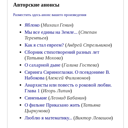
Авторские анонсы
Разместить здесь анонс вашего произведения
Яблоко
(
Михаил Генин
)
Мы все едины на Земле...
(
Степан
Терентьев
)
Как я стал евреем?
(
Андрей Стрельников
)
Сборник стихотворений разных лет
(
Татьяна Мохова
)
О сахарной дыне
(
Галина Гостева
)
Сиринга Сириноглазки. О псевдониме В.
Набокова
(
Алексей Филимонов
)
Анархисты или повесть о роковой любви.
Глава 1
(
Игорь Липин
)
Синенькие
(
Леонид Бабанин
)
О фильме Приказано жить
(
Татьяна
Цыркунова
)
Люблю я математику...
(
Виктор Левашов
)