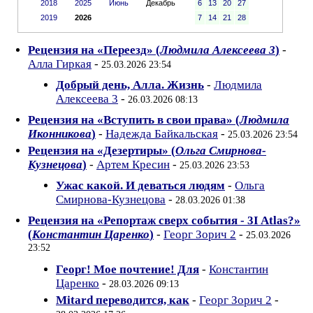
2018
2025
Июнь
Декабрь
6
13
20
27
2019
2026
7
14
21
28
Рецензия на «Переезд» (
Людмила Алексеева 3
)
-
Алла Гиркая
-
25.03.2026 23:54
Добрый день, Алла. Жизнь
-
Людмила
Алексеева 3
-
26.03.2026 08:13
Рецензия на «Вступить в свои права» (
Людмила
Иконникова
)
-
Надежда Байкальская
-
25.03.2026 23:54
Рецензия на «Дезертиры» (
Ольга Смирнова-
Кузнецова
)
-
Артем Кресин
-
25.03.2026 23:53
Ужас какой. И деваться людям
-
Ольга
Смирнова-Кузнецова
-
28.03.2026 01:38
Рецензия на «Репортаж сверх события - 3I Atlas?»
(
Константин Царенко
)
-
Георг Зорич 2
-
25.03.2026
23:52
Георг! Мое почтение! Для
-
Константин
Царенко
-
28.03.2026 09:13
Mitard переводится, как
-
Георг Зорич 2
-