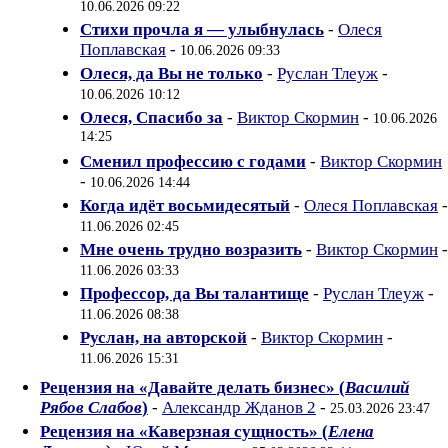
10.06.2026 09:22
Стихи прочла я — улыбнулась
-
Олеся
Поплавская
-
10.06.2026 09:33
Олеся, да Вы не только
-
Руслан Тлеуж
-
10.06.2026 10:12
Олеся, Спасибо за
-
Виктор Скормин
-
10.06.2026
14:25
Сменил профессию с годами
-
Виктор Скормин
-
10.06.2026 14:44
Когда идёт восьмидесятый
-
Олеся Поплавская
-
11.06.2026 02:45
Мне очень трудно возразить
-
Виктор Скормин
-
11.06.2026 03:33
Профессор, да Вы талантище
-
Руслан Тлеуж
-
11.06.2026 08:38
Руслан, на авторской
-
Виктор Скормин
-
11.06.2026 15:31
Рецензия на «Давайте делать бизнес» (
Василий
Рябов Слабов
)
-
Александр Жданов 2
-
25.03.2026 23:47
Рецензия на «Каверзная сущность» (
Елена