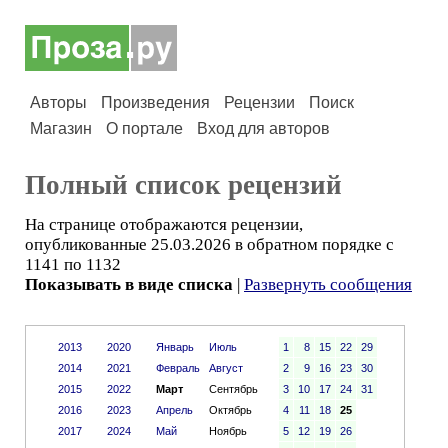
Авторы
Произведения
Рецензии
Поиск
Магазин
О портале
Вход для авторов
Полный список рецензий
На странице отображаются рецензии,
опубликованные 25.03.2026 в обратном порядке с
1141 по 1132
Показывать в виде списка
|
Развернуть сообщения
2013
2020
Январь
Июль
1
8
15
22
29
2014
2021
Февраль
Август
2
9
16
23
30
2015
2022
Март
Сентябрь
3
10
17
24
31
2016
2023
Апрель
Октябрь
4
11
18
25
2017
2024
Май
Ноябрь
5
12
19
26