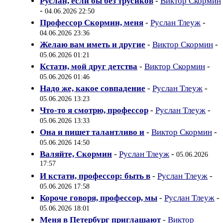
Руслан, если бы без трусиков
-
Виктор Скормин
-
04.06.2026 22:50
Профессор Скормин, меня
-
Руслан Тлеуж
-
04.06.2026 23:36
Желаю вам иметь и другие
-
Виктор Скормин
-
05.06.2026 01:21
Кстати, мой друг детства
-
Виктор Скормин
-
05.06.2026 01:46
Надо же, какое совпадение
-
Руслан Тлеуж
-
05.06.2026 13:23
Что-то я смотрю, профессор
-
Руслан Тлеуж
-
05.06.2026 13:33
Она и пишет талантливо и
-
Виктор Скормин
-
05.06.2026 14:50
Валяйте, Скормин
-
Руслан Тлеуж
-
05.06.2026
17:57
И кстати, профессор: быть в
-
Руслан Тлеуж
-
05.06.2026 17:58
Короче говоря, профессор, мы
-
Руслан Тлеуж
-
05.06.2026 18:01
Меня в Петербург приглашают
-
Виктор