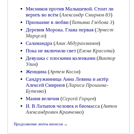
Мясников против Малышевой. Стоит ли
верить во всём
(
Александр Смирнов 83
)
Признание в любви
(
Татьяна Глебова 3
)
Деревня Морока. Глава первая
(
Эрнест
Марцелл
)
Саламандра
(
Алик Абдурахманов
)
Пока не включили свет
(
Елена Красота
)
Девушка с плоскими коленками
(
Виктор
Улин
)
Женщина
(
Артем Косов
)
Сандружинница Анна Левина и актёр
Алексей Смирнов
(
Лариса Прошина-
Бутенко
)
Мания величия
(
Сергей Горцев
)
И. В Латыпов человек и биомасса
(
Антон
Александрович Кравченко
)
Продолжение ленты анонсов →