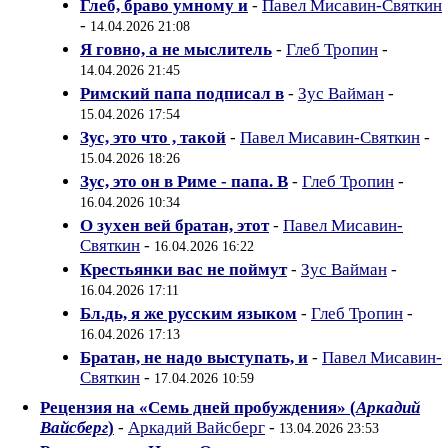
Глеб, браво умному и
-
Павел Мисавин-Святкин
-
14.04.2026 21:08
Я говно, а не мыслитель
-
Глеб Тропин
-
14.04.2026 21:45
Римский папа подписал в
-
Зус Вайман
-
15.04.2026 17:54
Зус, это что , такой
-
Павел Мисавин-Святкин
-
15.04.2026 18:26
Зус, это он в Риме - папа. В
-
Глеб Тропин
-
16.04.2026 10:34
О зухен вей братан, этот
-
Павел Мисавин-
Святкин
-
16.04.2026 16:22
Крестьянки вас не поймут
-
Зус Вайман
-
16.04.2026 17:11
Бл.дь, я же русским языком
-
Глеб Тропин
-
16.04.2026 17:13
Братан, не надо выступать, и
-
Павел Мисавин-
Святкин
-
17.04.2026 10:59
Рецензия на «Семь дней пробуждения» (
Аркадий
Вайсберг
)
-
Аркадий Вайсберг
-
13.04.2026 23:53