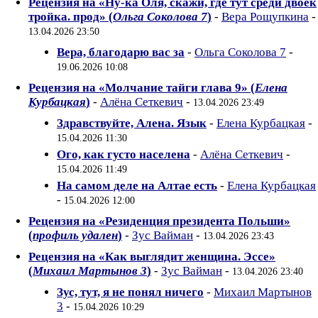
Рецензия на «Ну-ка Оля, скажи, где тут среди двоек
тройка. прод» (
Ольга Соколова 7
)
-
Вера Рощупкина
-
13.04.2026 23:50
Вера, благодарю вас за
-
Ольга Соколова 7
-
19.06.2026 10:08
Рецензия на «Молчание тайги глава 9» (
Елена
Курбацкая
)
-
Алёна Сеткевич
-
13.04.2026 23:49
Здравствуйте, Алена. Язык
-
Елена Курбацкая
-
15.04.2026 11:30
Ого, как густо населена
-
Алёна Сеткевич
-
15.04.2026 11:49
На самом деле на Алтае есть
-
Елена Курбацкая
-
15.04.2026 12:00
Рецензия на «Резиденция президента Польши»
(
профиль удален
)
-
Зус Вайман
-
13.04.2026 23:43
Рецензия на «Как выглядит женщина. Эссе»
(
Михаил Мартынов 3
)
-
Зус Вайман
-
13.04.2026 23:40
Зус, тут, я не понял ничего
-
Михаил Мартынов
3
-
15.04.2026 10:29