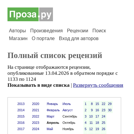
Авторы
Произведения
Рецензии
Поиск
Магазин
О портале
Вход для авторов
Полный список рецензий
На странице отображаются рецензии,
опубликованные 13.04.2026 в обратном порядке с
1133 по 1124
Показывать в виде списка
|
Развернуть сообщения
2013
2020
Январь
Июль
1
8
15
22
29
2014
2021
Февраль
Август
2
9
16
23
30
2015
2022
Март
Сентябрь
3
10
17
24
2016
2023
Апрель
Октябрь
4
11
18
25
2017
2024
Май
Ноябрь
5
12
19
26