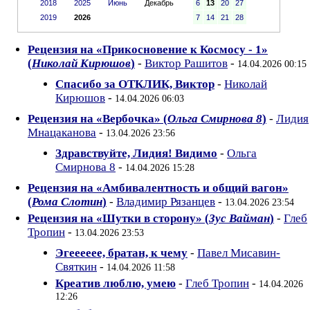
2018
2025
Июнь
Декабрь
6
13
20
27
2019
2026
7
14
21
28
Рецензия на «Прикосновение к Космосу - 1»
(
Николай Кирюшов
)
-
Виктор Рашитов
-
14.04.2026 00:15
Спасибо за ОТКЛИК, Виктор
-
Николай
Кирюшов
-
14.04.2026 06:03
Рецензия на «Вербочка» (
Ольга Смирнова 8
)
-
Лидия
Мнацаканова
-
13.04.2026 23:56
Здравствуйте, Лидия! Видимо
-
Ольга
Смирнова 8
-
14.04.2026 15:28
Рецензия на «Амбивалентность и общий вагон»
(
Рома Слотин
)
-
Владимир Рязанцев
-
13.04.2026 23:54
Рецензия на «Шутки в сторону» (
Зус Вайман
)
-
Глеб
Тропин
-
13.04.2026 23:53
Эгееееее, братан, к чему
-
Павел Мисавин-
Святкин
-
14.04.2026 11:58
Креатив люблю, умею
-
Глеб Тропин
-
14.04.2026
12:26