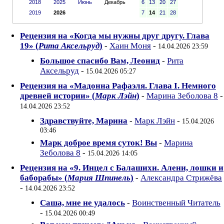
2018
2025
Июнь
Декабрь
6
13
20
27
2019
2026
7
14
21
28
Рецензия на «Когда мы нужны друг другу. Глава
19» (
Рита Аксельруд
)
-
Хаин Моня
-
14.04.2026 23:59
Большое спасибо Вам, Леонид
-
Рита
Аксельруд
-
15.04.2026 05:27
Рецензия на «Мадонна Рафаэля. Глава I. Немного
древней истории» (
Марк Лэйн
)
-
Марина Зеболова 8
-
14.04.2026 23:52
Здравствуйте, Марина
-
Марк Лэйн
-
15.04.2026
03:46
Марк доброе время суток! Вы
-
Марина
Зеболова 8
-
15.04.2026 14:05
Рецензия на «9. Инцел с Балашихи. Алени, лошки и
баборабы» (
Мария Шпинель
)
-
Александра Стрижёва
-
14.04.2026 23:52
Саша, мне не удалось
-
Воинственный Читатель
-
15.04.2026 00:49