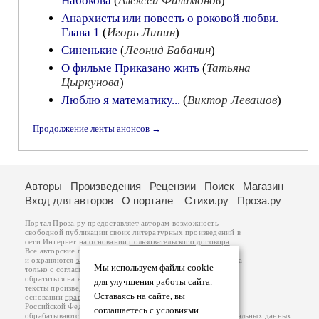
Набокова
(
Алексей Филимонов
)
Анархисты или повесть о роковой любви.
Глава 1
(
Игорь Липин
)
Синенькие
(
Леонид Бабанин
)
О фильме Приказано жить
(
Татьяна
Цыркунова
)
Люблю я математику...
(
Виктор Левашов
)
Продолжение ленты анонсов →
Авторы
Произведения
Рецензии
Поиск
Магазин
Вход для авторов
О портале
Стихи.ру
Проза.ру
Портал Проза.ру предоставляет авторам возможность
свободной публикации своих литературных произведений в
сети Интернет на основании
пользовательского договора
.
Все авторские права на произведения принадлежат авторам
и охраняются
законом
. Перепечатка произведений возможна
Мы используем файлы cookie
только с согласия его автора, к которому вы можете
обратиться на его авторской странице. Ответственность за
для улучшения работы сайта.
тексты произведений авторы несут самостоятельно на
Оставаясь на сайте, вы
основании
правил публикации
и
законодательства
Российской Федерации
. Данные пользователей
соглашаетесь с условиями
обрабатываются на основании
Политики обработки персональных данных
.