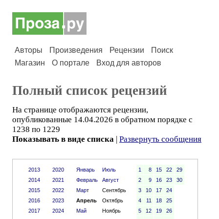
Авторы
Произведения
Рецензии
Поиск
Магазин
О портале
Вход для авторов
Полный список рецензий
На странице отображаются рецензии,
опубликованные 14.04.2026 в обратном порядке с
1238 по 1229
Показывать в виде списка
|
Развернуть сообщения
2013
2020
Январь
Июль
1
8
15
22
29
2014
2021
Февраль
Август
2
9
16
23
30
2015
2022
Март
Сентябрь
3
10
17
24
2016
2023
Апрель
Октябрь
4
11
18
25
2017
2024
Май
Ноябрь
5
12
19
26