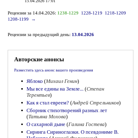
15.04.2026 17:01
Рецензии за 14.04.2026:
1238-1229
1228-1219
1218-1209
1208-1199
→
Рецензии за предыдущий день:
13.04.2026
Авторские анонсы
Разместить здесь анонс вашего произведения
Яблоко
(
Михаил Генин
)
Мы все едины на Земле...
(
Степан
Терентьев
)
Как я стал евреем?
(
Андрей Стрельников
)
Сборник стихотворений разных лет
(
Татьяна Мохова
)
О сахарной дыне
(
Галина Гостева
)
Сиринга Сириноглазки. О псевдониме В.