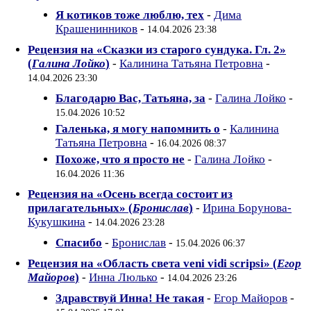
Я котиков тоже люблю, тех
-
Дима
Крашенинников
-
14.04.2026 23:38
Рецензия на «Сказки из старого сундука. Гл. 2»
(
Галина Лойко
)
-
Калинина Татьяна Петровна
-
14.04.2026 23:30
Благодарю Вас, Татьяна, за
-
Галина Лойко
-
15.04.2026 10:52
Галенька, я могу напомнить о
-
Калинина
Татьяна Петровна
-
16.04.2026 08:37
Похоже, что я просто не
-
Галина Лойко
-
16.04.2026 11:36
Рецензия на «Осень всегда состоит из
прилагательных» (
Бронислав
)
-
Ирина Борунова-
Кукушкина
-
14.04.2026 23:28
Спасибо
-
Бронислав
-
15.04.2026 06:37
Рецензия на «Область света veni vidi scripsi» (
Егор
Майоров
)
-
Инна Люлько
-
14.04.2026 23:26
Здравствуй Инна! Не такая
-
Егор Майоров
-