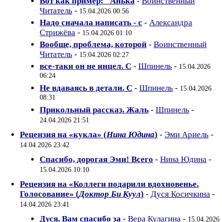
Вот как пример: "Анька
-
Воинственный
Читатель
-
15.04.2026 00:56
Надо сначала написать - с
-
Александра
Стрижёва
-
15.04.2026 01:10
Вообще, проблема, которой
-
Воинственный
Читатель
-
15.04.2026 02:27
все-таки он не инцел. С
-
Шпинель
-
15.04.2026
06:24
Не вдаваясь в детали. С
-
Шпинель
-
15.04.2026
08:31
Прикольный рассказ. Жаль
-
Шпинель
-
24.04.2026 21:51
Рецензия на «кукла» (
Нина Юдина
)
-
Эми Ариель
-
14.04.2026 23:42
Спасибо, дорогая Эми! Всего
-
Нина Юдина
-
15.04.2026 10:10
Рецензия на «Коллеги подарили вдохновенье.
Голосование» (
Доктор Би Куул
)
-
Дуся Косичкина
-
14.04.2026 23:41
Дуся, Вам спасибо за
-
Вера Кулагина
-
15.04.2026