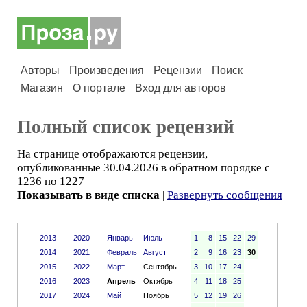
Авторы
Произведения
Рецензии
Поиск
Магазин
О портале
Вход для авторов
Полный список рецензий
На странице отображаются рецензии,
опубликованные 30.04.2026 в обратном порядке с
1236 по 1227
Показывать в виде списка
|
Развернуть сообщения
2013
2020
Январь
Июль
1
8
15
22
29
2014
2021
Февраль
Август
2
9
16
23
30
2015
2022
Март
Сентябрь
3
10
17
24
2016
2023
Апрель
Октябрь
4
11
18
25
2017
2024
Май
Ноябрь
5
12
19
26