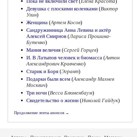
Пока не включили свет
(
Елена Красота
)
Девушка с плоскими коленками
(
Виктор
Улин
)
Женщина
(
Артем Косов
)
Сандружинница Анна Левина и актёр
Алексей Смирнов
(
Лариса Прошина-
Бутенко
)
Мания величия
(
Сергей Горцев
)
И. В Латыпов человек и биомасса
(
Антон
Александрович Кравченко
)
Старик и Боря
(
Эгрант
)
Подарки были всем
(
Александр Махнев
Москвич
)
Три ночи
(
Весса Блюменбаум
)
Свидетельство о жизни
(
Николай Гайдук
)
Продолжение ленты анонсов →