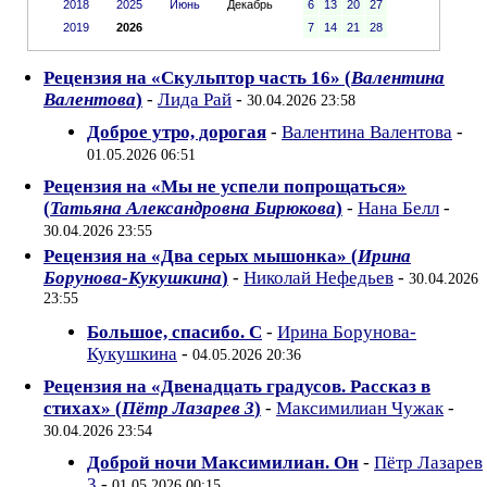
2018
2025
Июнь
Декабрь
6
13
20
27
2019
2026
7
14
21
28
Рецензия на «Скульптор часть 16» (
Валентина
Валентова
)
-
Лида Рай
-
30.04.2026 23:58
Доброе утро, дорогая
-
Валентина Валентова
-
01.05.2026 06:51
Рецензия на «Мы не успели попрощаться»
(
Татьяна Александровна Бирюкова
)
-
Нана Белл
-
30.04.2026 23:55
Рецензия на «Два серых мышонка» (
Ирина
Борунова-Кукушкина
)
-
Николай Нефедьев
-
30.04.2026
23:55
Большое, спасибо. С
-
Ирина Борунова-
Кукушкина
-
04.05.2026 20:36
Рецензия на «Двенадцать градусов. Рассказ в
стихах» (
Пётр Лазарев 3
)
-
Максимилиан Чужак
-
30.04.2026 23:54
Доброй ночи Максимилиан. Он
-
Пётр Лазарев
3
-
01.05.2026 00:15