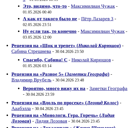
Это, видимо, что-то
-
Максимилиан Чужак
-
01.05.2026 00:40
А как от такого было не
-
Пётр Лазарев 3
-
02.05.2026 23:51
Ну если так, то конечно
-
Максимилиан Чужак
-
03.05.2026 12:00
Рецензия на «Шок и трепет» (
Николай Кирюшов
)
-
Сабина Стрешнева
-
30.04.2026 23:50
Спасибо, Сабина! С
-
Николай Кирюшов
-
01.05.2026 03:14
Рецензия на «Разное 5» (
Заметки Географа
)
-
Владимир Врубель
-
30.04.2026 23:48
Вероятно, много вижу их на
-
Заметки Географа
-
30.04.2026 23:59
Рецензия на «Вдоль по просеке» (
Леонид Колос
)
-
Ааабэлла
-
30.04.2026 23:45
Рецензия на «Монологи. Гера. Горечь» (
Лидия
Лозовая
)
-
Лидия Лозовая
-
30.04.2026 23:45
Рецензия на «Дохаживать» (
Жанна Шинелева
)
-