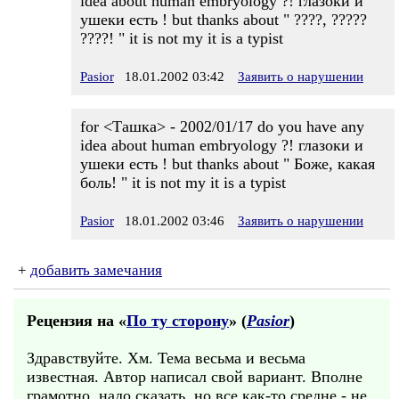
idea about human embryology ?! глазоки и
ушеки есть ! but thanks about " ????, ?????
????! " it is not my it is a typist
Pasior
18.01.2002 03:42
Заявить о нарушении
for <Ташка> - 2002/01/17 do you have any
idea about human embryology ?! глазоки и
ушеки есть ! but thanks about " Боже, какая
боль! " it is not my it is a typist
Pasior
18.01.2002 03:46
Заявить о нарушении
+
добавить замечания
Рецензия на «
По ту сторону
» (
Pasior
)
Здравствуйте. Хм. Тема весьма и весьма
известная. Автор написал свой вариант. Вполне
грамотно, надо сказать, но все как-то средне - не