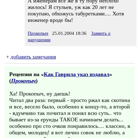
А иженерам всё же в ту пору неплохо
жилось! Я стульев, уж как 20 лет не
покупаю, обхожусь табуретками.... Хотя
инженер вроде бы!
Прокопыч
25.01.2004 18:36
Заявить о
нарушении
+
добавить замечания
Рецензия на «
Как Гаврила указ издавал
»
(
Прокопыч
)
Ха! Прокопыч, ну даешь!
Читал два раза: первый - просто ржал как скотина
и все, весело было, особенно к концу-то, а второй
- вдумчиво так почитал и понял всю суть.. что
бывает из-за ерунды ТАКОЕ начинаем делать...
особенно про сто очков понравилось.... классно, в
общем, молодец! я вот лично совок не люблю, а