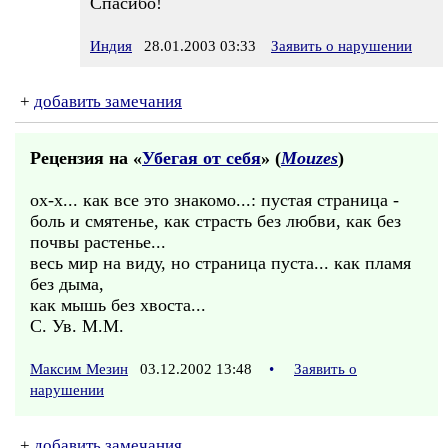
Спасибо!
Индия
28.01.2003 03:33
Заявить о нарушении
+
добавить замечания
Рецензия на «
Убегая от себя
» (
Mouzes
)
ох-х... как все это знакомо...: пустая страница -
боль и смятенье, как страсть без любви, как без
почвы растенье...
весь мир на виду, но страница пуста... как пламя
без дыма,
как мышь без хвоста...
С. Ув. М.М.
Максим Мезин
03.12.2002 13:48
•
Заявить о
нарушении
+
добавить замечания