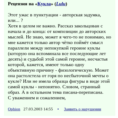
Рецензия на «
Кукла
» (
Lulu
)
Этот ужас в пунктуации - авторская задумка,
или... ?
Хотя в целом не важно. Рассказ закольцован с
начала и до конца: от композиции до авторских
мыслей. Не знаю, может я чего-то не понимаю, но
мне кажется только автор чётко поймёт смысл
параллели между непокупкой героине куклы
(которую она вспоминала все последующие лет
десять) и судьбой этой самой героине, несчастья
которой, кажется, имеют только одну
объективную причину - физологическую. Может
она растолстела от горя по несбыточной мечты о
кукле? Или не имела образца фигуры в виде этой
самой куклы - непонятно. Словом, странный
образ. А в остальном тема писана-переписана.
С уважением и сожалением,
Ophion
27.03.2003 14:55
•
Заявить о нарушении