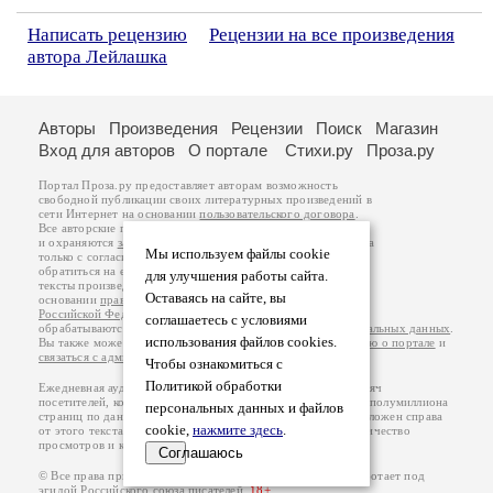
Написать рецензию
Рецензии на все произведения
автора Лейлашка
Авторы
Произведения
Рецензии
Поиск
Магазин
Вход для авторов
О портале
Стихи.ру
Проза.ру
Портал Проза.ру предоставляет авторам возможность
свободной публикации своих литературных произведений в
сети Интернет на основании
пользовательского договора
.
Все авторские права на произведения принадлежат авторам
и охраняются
законом
. Перепечатка произведений возможна
Мы используем файлы cookie
только с согласия его автора, к которому вы можете
обратиться на его авторской странице. Ответственность за
для улучшения работы сайта.
тексты произведений авторы несут самостоятельно на
Оставаясь на сайте, вы
основании
правил публикации
и
законодательства
Российской Федерации
. Данные пользователей
соглашаетесь с условиями
обрабатываются на основании
Политики обработки персональных данных
.
использования файлов cookies.
Вы также можете посмотреть более подробную
информацию о портале
и
связаться с администрацией
.
Чтобы ознакомиться с
Политикой обработки
Ежедневная аудитория портала Проза.ру – порядка 100 тысяч
посетителей, которые в общей сумме просматривают более полумиллиона
персональных данных и файлов
страниц по данным счетчика посещаемости, который расположен справа
cookie,
нажмите здесь
.
от этого текста. В каждой графе указано по две цифры: количество
просмотров и количество посетителей.
Соглашаюсь
© Все права принадлежат авторам, 2000-2026. Портал работает под
эгидой
Российского союза писателей
.
18+