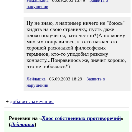
Ромашкина
06.09.2003 13:49
Заявить о
нарушении
Ну не знаю, я например ничего не "боюсь"
кидать на свою страничку, пусть даже
плохо получится, зато честно*)А по-моему
многим понравилось, кто-то назвал это
хорошей раскладкой философских
терминов, кто-то уподобил резкому
конрасту...Понравилось же, значит хорошо,
что не побоялась*)
Лейлашка
06.09.2003 18:29
Заявить о
нарушении
+
добавить замечания
Рецензия на «
Хаос собственных противоречий
»
(
Лейлашка
)