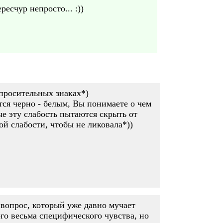
есчур непросто... :))
опросительных знаках*)
тся черно - белым, Вы понимаете о чем
ые эту слабость пытаются скрыть от
ой слабости, чтобы не ликовала*))
н вопрос, который уже давно мучает
го весьма специфического чувства, но