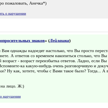
бро пожаловать, Анечка*)
ить о нарушении
вопросительных знаков
» (
Лейлашка
)
 Вам однажды надоедят настолько, что Вы просто переста
нете. А ответов со временем накопиться столько, что Вы 
 возраст - возраст переизбытка ответов. Ладно, если Вы 
. Вспомните-ка какую-нибудь очень разговорчивую и докуч
и? Ну как, хотите, чтобы с Вами такое было? Тогда... А в
 на лицо. Ж:)
 о нарушении