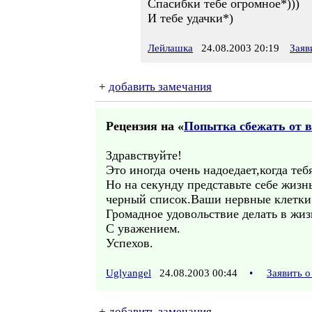
Спасибки тебе огромное*)))
И тебе удачки*)
Лейлашка
24.08.2003 20:19
Заяв
+
добавить замечания
Рецензия на «
Попытка сбежать от 
Здравствуйте!
Это иногда очень надоедает,когда теб
Но на секунду представьте себе жизн
черный список.Ваши нервные клетки 
Громадное удовольствие делать в жиз
С уважением.
Успехов.
Uglyangel
24.08.2003 00:44
•
Заявить 
+
добавить замечания