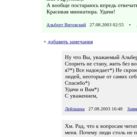
А вообще постараюсь впредь отвечать н
Красивая миниатюра. Удачи!
Альберт Витовский
27.08.2003 02:55
•
+
добавить замечания
Ну что Вы, уважаемый Альберт
Спорить не стану, жить без в
я?*) Все надоедает*) Не скро
людей, неоторые от самих себ
Спасибо*)
Удачи и Вам*)
С уважением,
Лейлашка
27.08.2003 16:48
Заяв
Хм. Рад, что к вопросам чита
меня. Почему люди столь не п