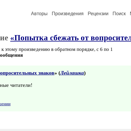
Авторы
Произведения
Рецензии
Поиск
ние
«Попытка сбежать от вопросите
к этому произведению в обратном порядке, с 6 по 1
сообщения
вопросительных знаков
» (
Лейлашка
)
нные читатели!
шении