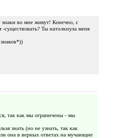
 знаки во мне живут! Конечно, с
м -существовать? Ты натолкнула меня
знаков*))
ся, так как мы ограничены - мы
зя знать (но не узнать, так как
я ли она в верных ответах на мучающие