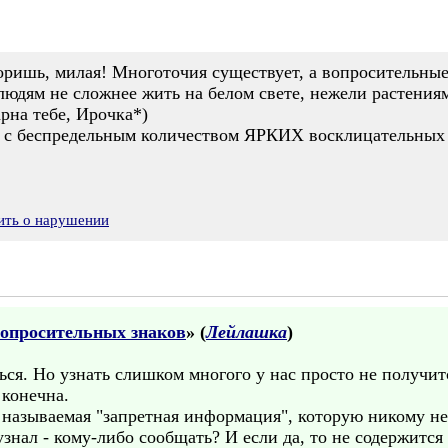
оришь, милая! Многоточия существует, а вопросительные
людям не сложнее жить на белом свете, нежели растения
рна тебе, Ирочка*)
я с беспредельным количеством ЯРКИХ восклицательных 
ить о нарушении
вопросительных знаков
» (
Лейлашка
)
ься. Но узнать слишком многого у нас просто не получит
конечна.
 называемая "запретная информация", которую никому нель
 узнал - кому-либо сообщать? И если да, то не содержитс