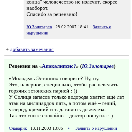
конца" человечество не излечит, скорее
наоборот.
Спасибо за рецензию!
Ю.Золотарев
28.02.2007 18:41
Заявить о
нарушении
+
добавить замечания
Рецензия на «
Апокалипсис?
» (
Ю.Золотарев
)
«Молодежь Эстонии» говорите? Ну, ну.
Это, наверное, специально, чтобы расшевелить
горячих эстонских парней : ))
У Солнца запасов только водорода хватит ещё лет
этак на миллиардов пять, а потом ещё – гелий,
углерод, кремний и т. д. вплоть до железа.
Так что спите спокойно – доктор пошутил : )
Славарик
13.11.2003 13:06
•
Заявить о нарушении