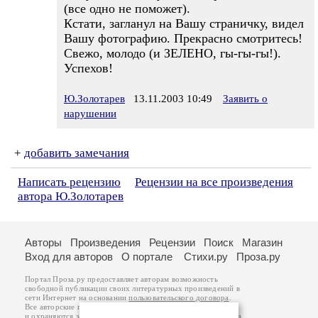
(все одно не поможет).
Кстати, загланул на Вашу страничку, видел
Вашу фотографию. Прекрасно смотритесь!
Свежо, молодо (и ЗЕЛЕНО, гы-гы-гы!).
Успехов!
Ю.Золотарев
13.11.2003 10:49
Заявить о
нарушении
+
добавить замечания
Написать рецензию
Рецензии на все произведения
автора Ю.Золотарев
Авторы
Произведения
Рецензии
Поиск
Магазин
Вход для авторов
О портале
Стихи.ру
Проза.ру
Портал Проза.ру предоставляет авторам возможность
свободной публикации своих литературных произведений в
сети Интернет на основании
пользовательского договора
.
Все авторские права на произведения принадлежат авторам
и охраняются
законом
. Перепечатка произведений возможна