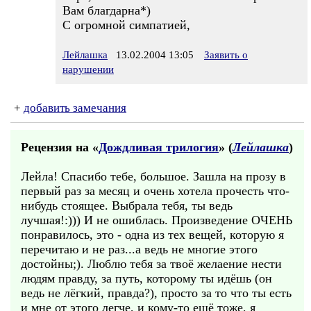
Вам благдарна*)
С огромной симпатией,
Лейлашка
13.02.2004 13:05
Заявить о
нарушении
+
добавить замечания
Рецензия на «
Дождливая трилогия
» (
Лейлашка
)
Лейла! Спасибо тебе, большое. Зашла на прозу в
первый раз за месяц и очень хотела прочесть что-
нибудь стоящее. Выбрала тебя, ты ведь
лучшая!:))) И не ошиблась. Произведение ОЧЕНЬ
понравилось, это - одна из тех вещей, которую я
перечитаю и не раз...а ведь не многие этого
достойны;). Люблю тебя за твоё желаение нести
людям правду, за путь, которому ты идёшь (он
ведь не лёгкий, правда?), просто за то что ты есть
и мне от этого легче, и кому-то ещё тоже, я