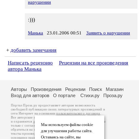
нарушении
:)))
Манька
23.01.2006 00:51
Заявить о нарушении
+
добавить замечания
Написать рецензию
Рецензии на все произведения
автора Манька
Авторы
Произведения
Рецензии
Поиск
Магазин
Вход для авторов
О портале
Стихи.ру
Проза.ру
Портал Проза.ру предоставляет авторам возможность
свободной публикации своих литературных произведений в
сети Интернет на основании
пользовательского договора
.
Все авторские права на произведения принадлежат авторам
и охраняются
законом
. Перепечатка произведений возможна
Мы используем файлы cookie
только с согласия его автора, к которому вы можете
обратиться на его авторской странице. Ответственность за
для улучшения работы сайта.
тексты произведений авторы несут самостоятельно на
Оставаясь на сайте, вы
основании
правил публикации
и
законодательства