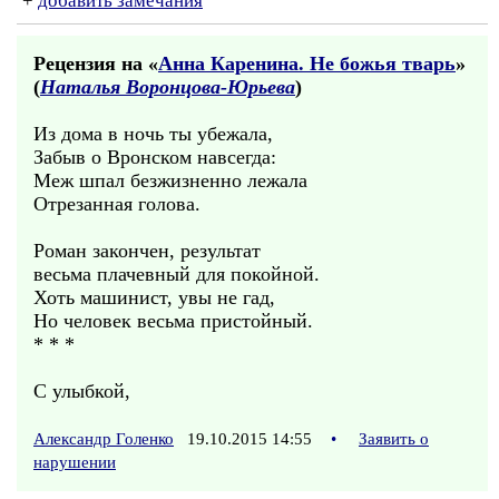
+
добавить замечания
Рецензия на «
Анна Каренина. Не божья тварь
»
(
Наталья Воронцова-Юрьева
)
Из дома в ночь ты убежала,
Забыв о Вронском навсегда:
Меж шпал безжизненно лежала
Отрезанная голова.
Роман закончен, результат
весьма плачевный для покойной.
Хоть машинист, увы не гад,
Но человек весьма пристойный.
* * *
С улыбкой,
Александр Голенко
19.10.2015 14:55
•
Заявить о
нарушении