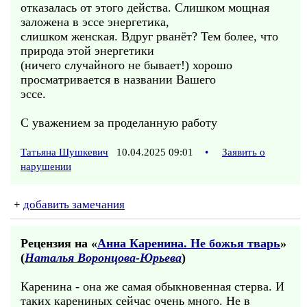
отказалась от этого действа. Слишком мощная
заложена в эссе энергетика,
слишком женская. Вдруг рванёт? Тем более, что
природа этой энергетики
(ничего случайного не бывает!) хорошо
просматривается в названии Вашего
эссе.
С уважением за проделанную работу
Татьяна Шушкевич
10.04.2025 09:01
•
Заявить о
нарушении
+
добавить замечания
Рецензия на «
Анна Каренина. Не божья тварь
»
(
Наталья Воронцова-Юрьева
)
Каренина - она же самая обыкновенная стерва. И
таких карениных сейчас очень много. Не в