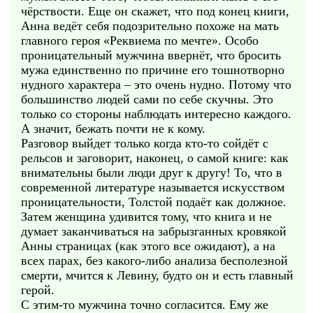
чёрствости. Еще он скажет, что под конец книги,
Анна ведёт себя подозрительно похоже на мать
главного героя «Реквиема по мечте». Особо
проницательный мужчина ввернёт, что бросить
мужа единственно по причине его тошнотворно
нудного характера – это очень нудно. Потому что
большинство людей сами по себе скучны. Это
только со стороны наблюдать интересно каждого.
А значит, бежать почти не к кому.
Разговор выйдет только когда кто-то сойдёт с
рельсов и заговорит, наконец, о самой книге: как
внимательны были люди друг к другу! То, что в
современной литературе называется искусством
проницательности, Толстой подаёт как должное.
Затем женщина удивится тому, что книга и не
думает заканчиваться на забрызганных кровякой
Анны страницах (как этого все ожидают), а на
всех парах, без какого-либо анализа бесполезной
смерти, мчится к Левину, будто он и есть главный
герой.
С этим-то мужчина точно согласится. Ему же