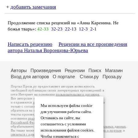
+
добавить замечания
Продолжение списка рецензий на «Анна Каренина. Не
божья тварь»:
42-33
32-23
22-13
12-3
2-1
Написать рецензию
Рецензии на все произведения
автора Наталья Воронцова-Юрьева
Авторы
Произведения
Рецензии
Поиск
Магазин
Вход для авторов
О портале
Стихи.ру
Проза.ру
Портал Проза.ру предоставляет авторам возможность
свободной публикации своих литературных произведений в
сети Интернет на основании
пользовательского договора
.
Все авторские права на произведения принадлежат авторам
и охраняются
законом
. Перепечатка произведений возможна
Мы используем файлы cookie
только с согласия его автора, к которому вы можете
обратиться на его авторской странице. Ответственность за
для улучшения работы сайта.
тексты произведений авторы несут самостоятельно на
Оставаясь на сайте, вы
основании
правил публикации
и
законодательства
Российской Федерации
. Данные пользователей
соглашаетесь с условиями
обрабатываются на основании
Политики обработки персональных данных
.
использования файлов cookies.
Вы также можете посмотреть более подробную
информацию о портале
и
связаться с администрацией
.
Чтобы ознакомиться с