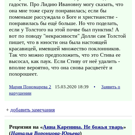
гадости. Про Лидию Ивановну могу сказать, что
она мне тоже сразу понравилась; если бы
поменьше рассуждала о Боге и христианстве -
понравилась бы ещё больше. Но что поделать,
если у Толстого на этой почве был пунктик! А
вот по поводу "некрасивости" Долли сам Толстой
пишет, что в юности она была настоящей
красавицей, имевшей множество поклонников.
Так что можно предположить, что это Стива ее
высосал, как паук. Если Стиву от неё удалить -
вполне вероятно, что она снова расцветёт и
похорошеет.
Мария Пономарева 2
15.03.2020 18:39
•
Заявить о
нарушении
+
добавить замечания
Рецензия на «
Анна Каренина. Не божья тварь
»
(
Наталья Воронцова-Юрьева
)