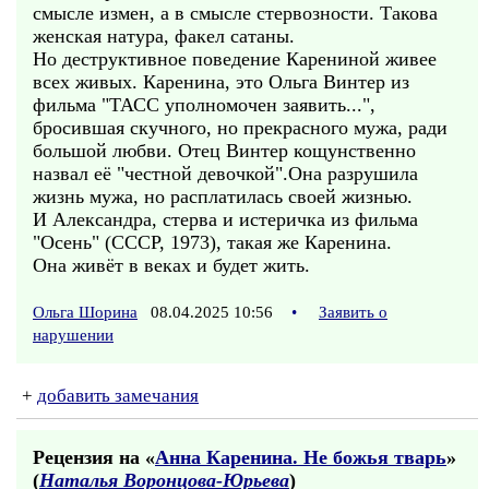
смысле измен, а в смысле стервозности. Такова
женская натура, факел сатаны.
Но деструктивное поведение Карениной живее
всех живых. Каренина, это Ольга Винтер из
фильма "ТАСС уполномочен заявить...",
бросившая скучного, но прекрасного мужа, ради
большой любви. Отец Винтер кощунственно
назвал её "честной девочкой".Она разрушила
жизнь мужа, но расплатилась своей жизнью.
И Александра, стерва и истеричка из фильма
"Осень" (СССР, 1973), такая же Каренина.
Она живёт в веках и будет жить.
Ольга Шорина
08.04.2025 10:56
•
Заявить о
нарушении
+
добавить замечания
Рецензия на «
Анна Каренина. Не божья тварь
»
(
Наталья Воронцова-Юрьева
)