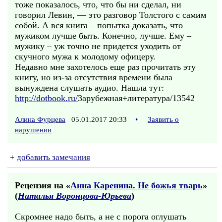
тоже показалось, что, что бы ни сделал, ни
говорил Левин, — это разговор Толстого с самим
собой. А вся книга – попытка доказать, что
мужиком лучше быть. Конечно, лучше. Ему –
мужику – уж точно не придется уходить от
скучного мужа к молодому офицеру.
Недавно мне захотелось еще раз прочитать эту
книгу, но из-за отсутствия времени была
вынуждена слушать аудио. Нашла тут:
http://dotbook.ru/
Зарубежная+литература/13542
Алина Фурцева
05.01.2017 20:33
•
Заявить о
нарушении
+
добавить замечания
Рецензия на «
Анна Каренина. Не божья тварь
»
(
Наталья Воронцова-Юрьева
)
Скромнее надо быть, а не с порога оглушать