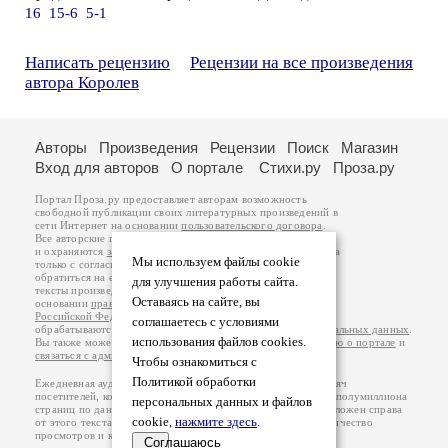
16
15-6
5-1
Написать рецензию
Рецензии на все произведения
автора Королев
Авторы
Произведения
Рецензии
Поиск
Магазин
Вход для авторов
О портале
Стихи.ру
Проза.ру
Портал Проза.ру предоставляет авторам возможность
свободной публикации своих литературных произведений в
сети Интернет на основании
пользовательского договора
.
Все авторские права на произведения принадлежат авторам
и охраняются
законом
. Перепечатка произведений возможна
Мы используем файлы cookie
только с согласия его автора, к которому вы можете
обратиться на его авторской странице. Ответственность за
для улучшения работы сайта.
тексты произведений авторы несут самостоятельно на
Оставаясь на сайте, вы
основании
правил публикации
и
законодательства
Российской Федерации
. Данные пользователей
соглашаетесь с условиями
обрабатываются на основании
Политики обработки персональных данных
.
использования файлов cookies.
Вы также можете посмотреть более подробную
информацию о портале
и
связаться с администрацией
.
Чтобы ознакомиться с
Политикой обработки
Ежедневная аудитория портала Проза.ру – порядка 100 тысяч
посетителей, которые в общей сумме просматривают более полумиллиона
персональных данных и файлов
страниц по данным счетчика посещаемости, который расположен справа
cookie,
нажмите здесь
.
от этого текста. В каждой графе указано по две цифры: количество
просмотров и количество посетителей.
Соглашаюсь