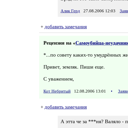
Алик Герд
27.08.2006 12:03
Зая
+
добавить замечания
Рецензия на «
Самоубийца-неудачни
*...по совету каких-то умудрённых ж
Привет, земляк. Пиши еще.
С уважением,
Кот Небритый
12.08.2006 13:01
•
Заяв
+
добавить замечания
А этта че за ***ня? Валяло - 