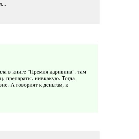
...
ла в книге "Премия даривина". там
ец. препараты. нивкакую. Тогда
не. А говорият к деньгам, к