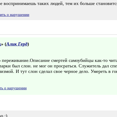
ее воспринимаешь таких людей, тем их больше становится
вить о нарушении
к
» (
Алик Герд
)
 переживание.Описание смертей самоубийцы как-то чита
парки был слон. не мог он просраться. Служитель дал сп
змой. И тут слон сделал свое черное дело. Умереть в гов
ть о нарушении
о :)