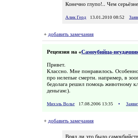
Конечно глупо!.. Чем серьёзн
Алик Герд
13.01.2010 08:52
Зая
+
добавить замечания
Рецензия на «
Самоубийца-неудачни
Привет.
Классно. Мне понравилось. Особенно
про нелепые смерти. например, в зоо
бедолага решил помоць животному кли
деньгам:).
Михэль Вольт
17.08.2006 13:35
•
Заяви
+
добавить замечания
Вряд ли это было самоубийств