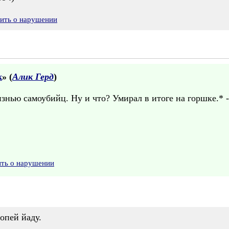
вить о нарушении
к
» (
Алик Герд
)
изнью самоубийц. Ну и что? Умирал в итоге на горшке.* 
ить о нарушении
попей йаду.