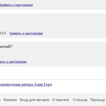
Заявить о нарушении
3:53
Заявить о нарушении
ритый?
вить о нарушении
роизведения автора Алик Герд
к
Магазин
Вход для авторов
О портале
Стихи.ру
Проза.ру