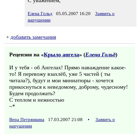
С уважением,
Елена Гольд
05.05.2007 16:20
Заявить о
нарушении
+
добавить замечания
Рецензия на «
Крыло ангела
» (
Елена Гольд
)
И у тебя - об Ангелах! Прямо наваждение какое-
то! Я перевожу взахлёб, уже 5 частей ( ты
читала?), будут и мои миниатюры - хочется
прикоснуться к неведомому, доброму, чудесному!
Будем продолжать?
С теплом и нежностью
~*
Вера Петрянкина
17.03.2007 21:08
•
Заявить о
нарушении