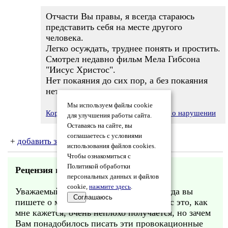
Отчасти Вы правы, я всегда стараюсь
представить себя на месте другого
человека.
Легко осуждать, труднее понять и простить.
Смотрел недавно фильм Мела Гибсона
"Иисус Христос".
Нет покаяния до сих пор, а без покаяния
нет прощения...
Мы используем файлы cookie
Королев
21.06.2007 22:50
Заявить о нарушении
для улучшения работы сайта.
Оставаясь на сайте, вы
соглашаетесь с условиями
+
добавить замечания
использования файлов cookies.
Чтобы ознакомиться с
Политикой обработки
Рецензия на «
Пурим
» (
Королев
)
персональных данных и файлов
cookie,
нажмите здесь
.
Уважаемый Королев! Мне нравится когда вы
Соглашаюсь
пишете о море, любви, сексе итд - у вас это, как
мне кажется, очень неплохо получается, но зачем
Вам понадобилось писать эти провокационные