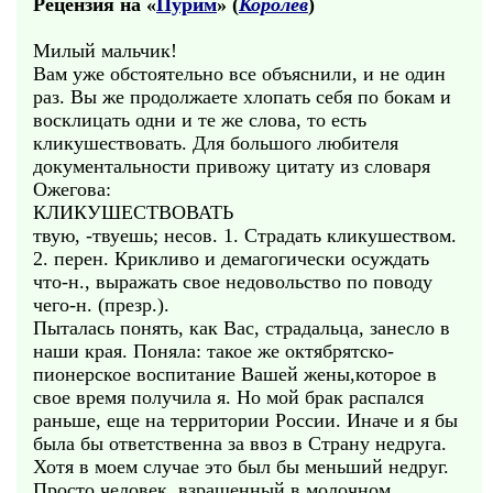
Рецензия на «
Пурим
» (
Королев
)
Милый мальчик!
Вам уже обстоятельно все объяснили, и не один
раз. Вы же продолжаете хлопать себя по бокам и
восклицать одни и те же слова, то есть
кликушествовать. Для большого любителя
документальности привожу цитату из словаря
Ожегова:
КЛИКУШЕСТВОВАТЬ
твую, -твуешь; несов. 1. Страдать кликушеством.
2. перен. Крикливо и демагогически осуждать
что-н., выражать свое недовольство по поводу
чего-н. (презр.).
Пыталась понять, как Вас, страдальца, занесло в
наши края. Поняла: такое же октябрятско-
пионерское воспитание Вашей жены,которое в
свое время получила я. Но мой брак распался
раньше, еще на территории России. Иначе и я бы
была бы ответственна за ввоз в Страну недруга.
Хотя в моем случае это был бы меньший недруг.
Просто человек, взращенный в молочном