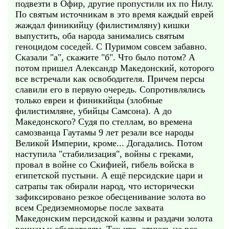
подвезти в Офир, другие пропустили их по Нилу.
По святым источникам в это время каждый еврей
жаждал финикийцу (филистимляну) кишки
выпустить, оба народа занимались святым
геноцидом соседей. С Пуримом совсем забавно.
Сказали "а", скажите "б". Что было потом? А
потом пришел Александр Македонский, которого
все встречали как освободителя. Причем персы
славили его в первую очередь. Сопротивлялись
только евреи и финикийцы (злобные
филистимляне, убийцы Самсона). А до
Македонского? Судя по стеллам, во времена
самозванца Гаутамы 9 лет резали все народы
Великой Империи, кроме... Догадались. Потом
наступила "стабилизация", войны с греками,
провал в войне со Скифией, гибель войска в
египетской пустыни. А ещё персидские цари и
сатрапы так обирали народ, что исторически
зафиксировано резкое обесценивание золота во
всем Средиземноморье после захвата
Македонским персидской казны и раздачи золота