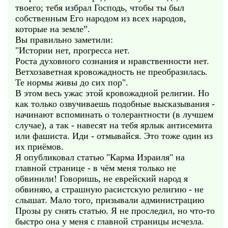
твоего; тебя избрал Господь, чтобы ты был
собственным Его народом из всех народов,
которые на земле”.
Вы правильно заметили:
"Истории нет, прогресса нет.
Роста духовного сознания и нравственности нет.
Ветхозаветная кровожадность не преобразилась.
Те нормы живы до сих пор".
В этом весь ужас этой кровожадной религии. Но
как только озвучиваешь подобные высказывания -
начинают вспоминать о толерантности (в лучшем
случае), а так - навесят на тебя ярлык антисемита
или фашиста. Иди - отмывайся. Это тоже один из
их приёмов.
Я опубликовал статью "Карма Израиля" на
главной странице - в чём меня только не
обвинили! Говоришь, не еврейский народ я
обвиняю, а страшную расистскую религию - не
слышат. Мало того, призывали администрацию
Прозы ру снять статью. Я не проследил, но что-то
быстро она у меня с главной страницы исчезла.