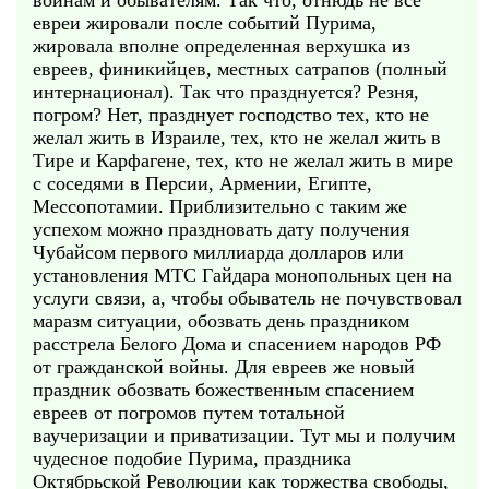
воинам и обывателям. Так что, отнюдь не все
евреи жировали после событий Пурима,
жировала вполне определенная верхушка из
евреев, финикийцев, местных сатрапов (полный
интернационал). Так что празднуется? Резня,
погром? Нет, празднует господство тех, кто не
желал жить в Израиле, тех, кто не желал жить в
Тире и Карфагене, тех, кто не желал жить в мире
с соседями в Персии, Армении, Египте,
Мессопотамии. Приблизительно с таким же
успехом можно праздновать дату получения
Чубайсом первого миллиарда долларов или
установления МТС Гайдара монопольных цен на
услуги связи, а, чтобы обыватель не почувствовал
маразм ситуации, обозвать день праздником
расстрела Белого Дома и спасением народов РФ
от гражданской войны. Для евреев же новый
праздник обозвать божественным спасением
евреев от погромов путем тотальной
ваучеризации и приватизации. Тут мы и получим
чудесное подобие Пурима, праздника
Октябрьской Революции как торжества свободы,