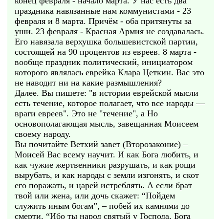
конец февраля - начало марта. У нас есть два
праздника навязанные нам коммунистами - 23
февраля и 8 марта. Причём - оба притянуты за
уши. 23 февраля - Красная Армия не создавалась.
Его навязала верхушка большевистской партии,
состоящей на 90 процентов из евреев. 8 марта -
вообще праздник политический, инициатором
которого являлась еврейка Клара Цеткин. Вас это
не наводит ни на какие размышления?
Далее. Вы пишете: "в истории еврейской мысли
есть течение, которое полагает, что все народы —
враги евреев". Это не "течение", а Но
основополагающая мысль, завещанная Моисеем
своему народу.
Вы почитайте Ветхий завет (Второзаконие) –
Моисей Вас всему научит. И как Бога любить, и
как чужие жертвенники разрушать, и как рощи
вырубать, и как народы с земли изгонять, и скот
его поражать, и царей истреблять. А если брат
твой или жена, или дочь скажет: “Пойдем
служить иным богам”, – побей их камнями до
смерти. “Ибо ты народ святый у Господа, Бога