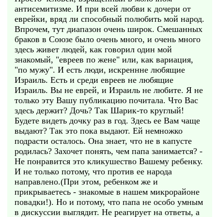
антисемитизме. И при всей любви к дочери от
еврейки, вряд ли способный полюбить мой народ.
Впрочем, тут диапазон очень широк. Смешанных
браков в Союзе было очень много, и очень много
здесь живет людей, как говорил один мой
знакомый, "евреев по жене" или, как вариация,
"по мужу". И есть люди, искреннне любящие
Израиль. Есть и среди евреев не любящие
Израиль. Вы не еврей, и Израиль не любите. Я не
только эту Вашу публикацию почитала. Что Вас
здесь держит? Дочь? Так Шарик-то круглый!
Будете видеть дочку раз в год. Здесь ее Вам чаще
выдают? Так это пока выдают. Ей немножко
подрасти осталось. Она знает, что не в капусте
родилась? Захочет понять, чем папа занимается? -
Не понравится это кликушество Вашему ребенку.
И не только потому, что против ее народа
направлено.(При этом, ребенком же и
прикрываетесь - знакомые в нашем микрорайоне
повадки!). Но и потому, что папа не особо умным
в дискуссии выглядит. Не реагирует на ответы, а