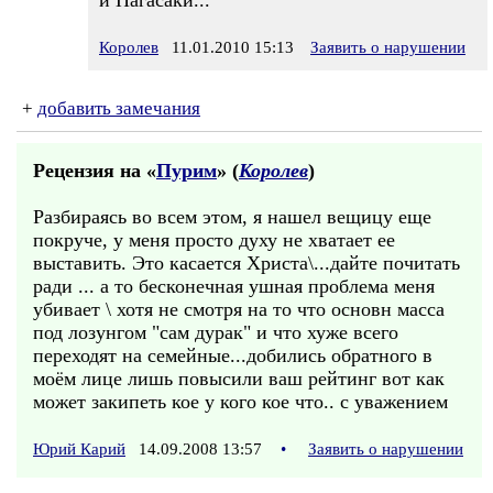
и Нагасаки...
Королев
11.01.2010 15:13
Заявить о нарушении
+
добавить замечания
Рецензия на «
Пурим
» (
Королев
)
Разбираясь во всем этом, я нашел вещицу еще
покруче, у меня просто духу не хватает ее
выставить. Это касается Христа\...дайте почитать
ради ... а то бесконечная ушная проблема меня
убивает \ хотя не смотря на то что основн масса
под лозунгом "сам дурак" и что хуже всего
переходят на семейные...добились обратного в
моём лице лишь повысили ваш рейтинг вот как
может закипеть кое у кого кое что.. с уважением
Юрий Карий
14.09.2008 13:57
•
Заявить о нарушении