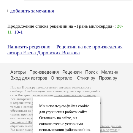
+
добавить замечания
Продолжение списка рецензий на «Грань милосердия»:
20-
11
10-1
Написать рецензию
Рецензии на все произведения
автора Елена Даровских Волкова
Авторы
Произведения
Рецензии
Поиск
Магазин
Вход для авторов
О портале
Стихи.ру
Проза.ру
Портал Проза.ру предоставляет авторам возможность
свободной публикации своих литературных произведений в
сети Интернет на основании
пользовательского договора
.
Все авторские права на произведения принадлежат авторам
и охраняются
законом
. Перепечатка произведений возможна
Мы используем файлы cookie
только с согласия его автора, к которому вы можете
обратиться на его авторской странице. Ответственность за
для улучшения работы сайта.
тексты произведений авторы несут самостоятельно на
Оставаясь на сайте, вы
основании
правил публикации
и
законодательства
Российской Федерации
. Данные пользователей
соглашаетесь с условиями
обрабатываются на основании
Политики обработки персональных данных
.
использования файлов cookies.
Вы также можете посмотреть более подробную
информацию о портале
и