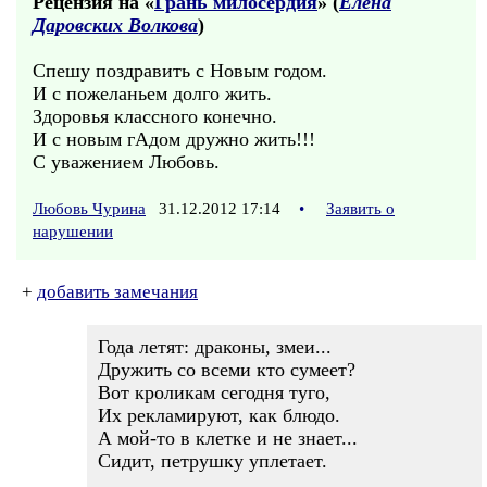
Рецензия на «
Грань милосердия
» (
Елена
Даровских Волкова
)
Спешу поздравить с Новым годом.
И с пожеланьем долго жить.
Здоровья классного конечно.
И с новым гАдом дружно жить!!!
С уважением Любовь.
Любовь Чурина
31.12.2012 17:14
•
Заявить о
нарушении
+
добавить замечания
Года летят: драконы, змеи...
Дружить со всеми кто сумеет?
Вот кроликам сегодня туго,
Их рекламируют, как блюдо.
А мой-то в клетке и не знает...
Сидит, петрушку уплетает.