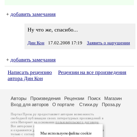
+
добавить замечания
Ну что же, спасибо...
Дин Кон
17.02.2008 17:19
Заявить о нарушении
+
добавить замечания
Написать рецензию
Рецензии на все произведения
автора Дин Кон
Авторы
Произведения
Рецензии
Поиск
Магазин
Вход для авторов
О портале
Стихи.ру
Проза.ру
Портал Проза.ру предоставляет авторам возможность
свободной публикации своих литературных произведений в
сети Интернет на основании
пользовательского договора
.
Все авторские права на произведения принадлежат авторам
и охраняются
законом
. Перепечатка произведений возможна
Мы используем файлы cookie
только с согласия его автора, к которому вы можете