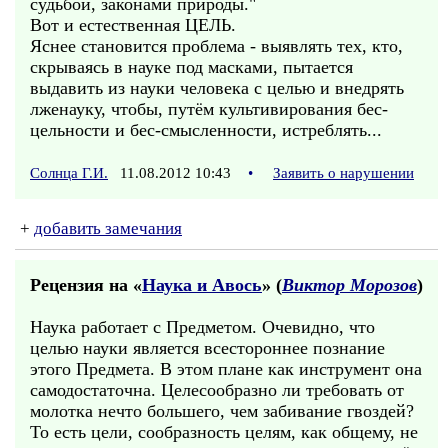
судьбой, законами природы."
Вот и естественная ЦЕЛЬ.
Яснее становится проблема - выявлять тех, кто,
скрываясь в науке под масками, пытается
выдавить из науки человека с целью и внедрять
лженауку, чтобы, путём культивирования бес-
цельности и бес-смысленности, истреблять...
Солнца Г.И.
11.08.2012 10:43
•
Заявить о нарушении
+
добавить замечания
Рецензия на «
Наука и Авось
» (
Виктор Морозов
)
Наука работает с Предметом. Очевидно, что
целью науки является всестороннее познание
этого Предмета. В этом плане как инструмент она
самодостаточна. Целесообразно ли требовать от
молотка нечто большего, чем забивание гвоздей?
То есть цели, сообразность целям, как общему, не