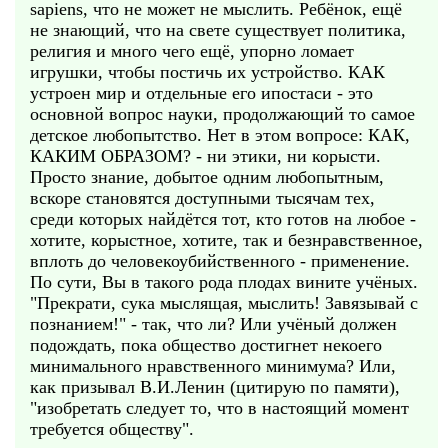
sapiens, что не может не мыслить. Ребёнок, ещё
не знающий, что на свете существует политика,
религия и много чего ещё, упорно ломает
игрушки, чтобы постичь их устройство. КАК
устроен мир и отдельные его ипостаси - это
основной вопрос науки, продолжающий то самое
детское любопытство. Нет в этом вопросе: КАК,
КАКИМ ОБРАЗОМ? - ни этики, ни корысти.
Просто знание, добытое одним любопытным,
вскоре становятся доступными тысячам тех,
среди которых найдётся тот, кто готов на любое -
хотите, корыстное, хотите, так и безнравственное,
вплоть до человекоубийственного - применение.
По сути, Вы в такого рода плодах вините учёных.
"Прекрати, сука мыслящая, мыслить! Завязывай с
познанием!" - так, что ли? Или учёный должен
подождать, пока общество достигнет некоего
минимального нравственного минимума? Или,
как призывал В.И.Ленин (цитирую по памяти),
"изобретать следует то, что в настоящий момент
требуется обществу".