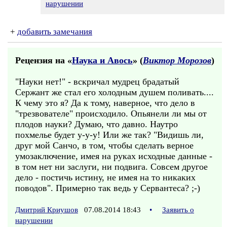
нарушении
+
добавить замечания
Рецензия на «
Наука и Авось
» (
Виктор Морозов
)
"Науки нет!" - вскричал мудрец брадатый
Сержант же стал его холодным душем поливать....
К чему это я? Да к тому, наверное, что дело в
"трезвователе" происходило. Опьянели ли мы от
плодов науки? Думаю, что давно. Наутро
похмелье будет у-у-у! Или же так? "Видишь ли,
друг мой Санчо, в том, чтобы сделать верное
умозаключение, имея на руках исходные данные -
в том нет ни заслуги, ни подвига. Совсем другое
дело - постичь истину, не имея на то никаких
поводов". Примерно так ведь у Сервантеса? ;-)
Дмитрий Криушов
07.08.2014 18:43
•
Заявить о
нарушении