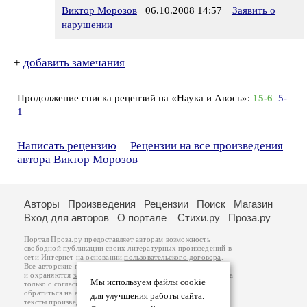
Виктор Морозов
06.10.2008 14:57
Заявить о
нарушении
+
добавить замечания
Продолжение списка рецензий на «Наука и Авось»:
15-6
5-
1
Написать рецензию
Рецензии на все произведения
автора Виктор Морозов
Авторы
Произведения
Рецензии
Поиск
Магазин
Вход для авторов
О портале
Стихи.ру
Проза.ру
Портал Проза.ру предоставляет авторам возможность
свободной публикации своих литературных произведений в
сети Интернет на основании
пользовательского договора
.
Все авторские права на произведения принадлежат авторам
и охраняются
законом
. Перепечатка произведений возможна
Мы используем файлы cookie
только с согласия его автора, к которому вы можете
обратиться на его авторской странице. Ответственность за
для улучшения работы сайта.
тексты произведений авторы несут самостоятельно на