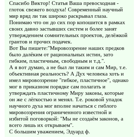
Спасибо Виктор! Статья Ваша превосходная -
глоток свежего воздуха! Современный научный
мир вряд ли так широко раскрывал глаза.
Понимаю что он до сих пор копошится в рамках
своих давно застывших систем и более занят
утверждением сомнительных проектов, делёжкой
грантов и прочих подачек.
Вот Вы пишете:"Мировоззрение наших предков
было далёким от рациональных истин, зато
гибким, пластичным, свободным и т.д.".
А я вот думаю, а не был ли таким и сам Мир, т.е.
объективная реальность? А Дух человека хоть и
имел мировоззрение "гибкое, пластичное", однако
мог в приказном порядке сам полагать и
утверждать пластичному Миру законы, которые
он же с лёгкостью и менял. Т.е. роковой упадок
научного духа мог вполне начаться с гиблого
мировоззрения ограниченного известной и
избитой поговоркой: "Мы не создаём законов, а
всего лишь их открываем".
С большим уважением, Эдуард ф.