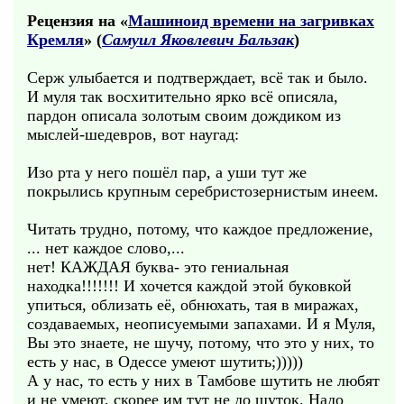
Рецензия на «
Машиноид времени на загривках
Кремля
» (
Самуил Яковлевич Бальзак
)
Серж улыбается и подтверждает, всё так и было.
И муля так восхитительно ярко всё описяла,
пардон описала золотым своим дождиком из
мыслей-шедевров, вот наугад:
Изо рта у него пошёл пар, а уши тут же
покрылись крупным серебристозернистым инеем.
Читать трудно, потому, что каждое предложение,
... нет каждое слово,...
нет! КАЖДАЯ буква- это гениальная
находка!!!!!!! И хочется каждой этой буковкой
упиться, облизать её, обнюхать, тая в миражах,
создаваемых, неописуемыми запахами. И я Муля,
Вы это знаете, не шучу, потому, что это у них, то
есть у нас, в Одессе умеют шутить;)))))
А у нас, то есть у них в Тамбове шутить не любят
и не умеют, скорее им тут не до шуток. Надо