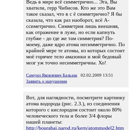
Ведь в мире всё симметрично... Эга, Вы
хватили, герр Чибисов. Кто же это Вам
такое сказал, что в с ё симметрично? Я бы
сказала, что как раз наоборот, всё А-
ссиметрично. Симметрия лишь внешняя,
как отражение в луже, но если капнуть
глубже - до где же там симметрия? По-
моему, даже ядро атома несимметрично. По
крайней мере те атомы, из которых состоит
моё горячее тело амазонки и мой бедовый
мозг уж точно несимметричны. Хо!
Самуил Яковлевич Бальзак
02.02.2009 13:51
Заявить о нарушении
Вот, для наглядности, посмотрите картинку
атома водорода (рис. 2.3.), из соединения
которого с кислородом состоит около 80%
человеческого тела и более 3/4 флоры
нашей планеты:
http://bourabai.narod.ru/kern/atommodel2.htm