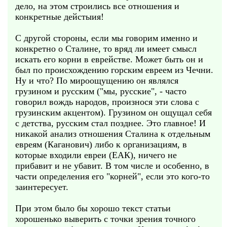
дело, на этом строились все отношения и
конкретные дейстыия!
С другой стороны, если мы говорим именно и
конкретно о Сталине, то вряд ли имеет смысл
искать его корни в еврействе. Может быть он и
был по происхождению горским евреем из Чечни.
Ну и что? По мироощущению он являлся
грузином и русским ("мы, русские", - часто
говорил вождь народов, произнося эти слова с
грузинским акцентом). Грузином он ощущал себя
с детства, русским стал позднее. Это главное! И
никакой анализ отношения Сталина к отдельным
евреям (Каганович) либо к организациям, в
которые входили евреи (ЕАК), ничего не
прибавит и не убавит. В том числе и особенно, в
части определения его "корней", если это кого-то
заинтересует.
При этом было бы хорошо текст статьи
хорошенько выверить с точки зрения точного