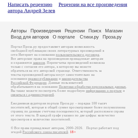
Написать рецензию
Рецензии на все произведения
автора Андрей Зелев
Авторы
Произведения
Рецензии
Поиск
Магазин
Вход для авторов
О портале
Стихи.ру
Проза.ру
Портал Проза.ру предоставляет авторам возможность
свободной публикации своих литературных произведений в
сети Интернет на основании
пользовательского договора
.
Все авторские права на произведения принадлежат авторам
и охраняются
законом
. Перепечатка произведений возможна
только с согласия его автора, к которому вы можете
обратиться на его авторской странице. Ответственность за
тексты произведений авторы несут самостоятельно на
основании
правил публикации
и
законодательства
Российской Федерации
. Данные пользователей
обрабатываются на основании
Политики обработки персональных данных
.
Вы также можете посмотреть более подробную
информацию о портале
и
связаться с администрацией
.
Ежедневная аудитория портала Проза.ру – порядка 100 тысяч
посетителей, которые в общей сумме просматривают более полумиллиона
страниц по данным счетчика посещаемости, который расположен справа
от этого текста. В каждой графе указано по две цифры: количество
просмотров и количество посетителей.
© Все права принадлежат авторам, 2000-2026. Портал работает под
эгидой
Российского союза писателей
.
18+