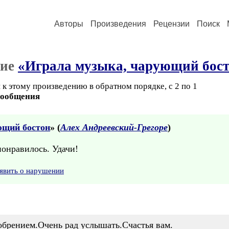
Авторы
Произведения
Рецензии
Поиск
ние
«Играла музыка, чарующий бос
к этому произведению в обратном порядке, с 2 по 1
сообщения
ющий бостон
» (
Алех Андреевский-Грегоре
)
понравилось. Удачи!
явить о нарушении
добрением.Очень рад услышать.Счастья вам.