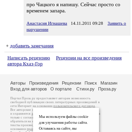
про Чацкого я напишу. Сейчас просто со
временем запара.
Анастасия Игнашева
14.11.2011 09:28
Заявить о
нарушении
+
добавить замечания
Написать рецензию
Рецензии на все произведения
автора Кхаз-Гор
Авторы
Произведения
Рецензии
Поиск
Магазин
Вход для авторов
О портале
Стихи.ру
Проза.ру
Портал Проза.ру предоставляет авторам возможность
свободной публикации своих литературных произведений в
сети Интернет на основании
пользовательского договора
.
Все авторские права на произведения принадлежат авторам
и охраняются
законом
. Перепечатка произведений возможна
Мы используем файлы cookie
только с согласия его автора, к которому вы можете
обратиться на его авторской странице. Ответственность за
для улучшения работы сайта.
тексты произведений авторы несут самостоятельно на
Оставаясь на сайте, вы
основании
правил публикации
и
законодательства